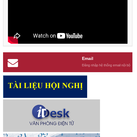
Email
Đăng nhập hệ thống email nội bộ