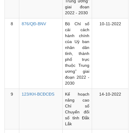
Trung ương”
giai đoạn
2022 - 2030
8
876/QĐ-BNV
Bộ Chỉ số
10-11-2022
cải cách
hành chính
của Uỷ ban
nhân dân
tỉnh, thành
phố trực
thuộc Trung
ương” giai
đoạn 2022 -
2030
9
123/KH-BCĐCĐS
Kế hoạch
14-10-2022
nâng cao
Chỉ số
Chuyển đổi
số tỉnh Đắk
Lắk