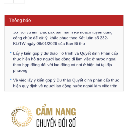
Thông báo Về việc đăng tải các văn bản ôn tập kỳ tuyển
dụng công chức để xử lý, khắc phục theo Kết luận số 232-
KL/TW ngày 08/01/2026 của Ban Bí thư
Thông báo
Sở Nội vụ tỉnh Đắk Lắk ban hành Kế hoạch tuyển dụng
công chức để xử lý, khắc phục theo Kết luận số 232-
KL/TW ngày 08/01/2026 của Ban Bí thư
Lấy ý kiến góp ý dự thảo Tờ trình và Quyết định Phân cấp
thực hiện hỗ trợ người lao động đi làm việc ở nước ngoài
theo hợp đồng đối với lao động có nơi ở hiện tại tại địa
phương
Về việc lấy ý kiến góp ý Dự thảo Quyết định phân cấp thực
hiện quy định về người lao động nước ngoài làm việc trên
địa bàn tỉnh Đắk Lắk theo trình tự, thủ tục rút gọn trong
xây dựng, ban hành văn bản quy phạm pháp luật
Góp ý dự thảo Thông tư quy định nghiệp vụ lưu trữ tài liệu
lưu trữ số:
DANH SÁCH HỒ SƠ CÁN BỘ ĐI B TỈNH ĐĂK LẮK -