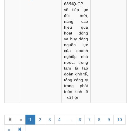
68/NQ-CP
về tiếp tục
đổi mới,
nâng cao
hiệu quả
hoạt động
và huy động
nguồn lực
của doanh
nghiệp nhà
nước, trọng
tâm là tập
đoàn kinh tế,
tổng công ty
trong phát
triển kinh tế
- xã hội
Kế hoạch Kiểm tra, sát hạch để tiếp nhận vào làm công
chức tỉnh Đắk Lắk năm 2026
Thông báo Về việc triệu tập thí sinh tham gia thi tuyển
«
1
2
3
4
...
6
7
8
9
10
công chức để xử lý, khắc phục theo Kết luận số 232-
»
KL/TW ngày 08/01/2026 của Ban Bí thư