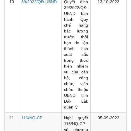
10
39/2022/QĐ-UBND
Quyết định
13-10-2022
39/2022/QĐ-
UBND ban
hành Quy
chế nâng
bậc lương
trước thời
hạn do lập
thành tích
xuất sắc
trong thực
hiện nhiệm
vụ của cán
bộ, công
chức, viên
chức thuộc
UBND tỉnh
Đắk Lắk
quản lý
11
116/NQ-CP
Nghị quyết
05-09-2022
116/NQ-CP
về phương