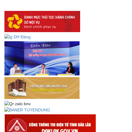
Lấy ý kiến dự thảo Quyết định quy phạm pháp luật quy
định về thành lập, tổ chức và hoạt động của tổ chức phối
hợp liên ngành
Thông báo về việc tải biểu mẫu báo cáo kết quả 06 năm
thực hiện Nghị quyết số 18-NQ/TW và Nghị quyết số 19-
NQ/TW
Thư chúc mừng của Bộ trưởng Bộ Nội vụ nhân dịp kỷ
niệm 78 năm Ngày thành lập Bộ Nội vụ, Ngày truyền
thống ngành Tổ chức nhà nước (28/8/1945-28/8/2023)
Thông báo về việc đăng tải Bộ câu hỏi và gợi ý trả lời Hội
thi dân vận khéo năm 2023