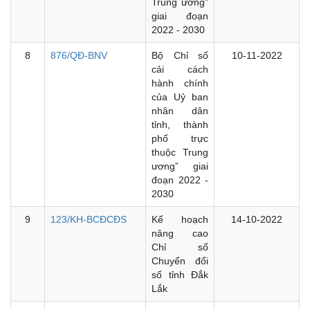
Trung ương”
giai đoạn
2022 - 2030
8
876/QĐ-BNV
Bộ Chỉ số
10-11-2022
cải cách
hành chính
của Uỷ ban
nhân dân
tỉnh, thành
phố trực
thuộc Trung
ương” giai
đoạn 2022 -
2030
9
123/KH-BCĐCĐS
Kế hoạch
14-10-2022
nâng cao
Chỉ số
Chuyển đổi
số tỉnh Đắk
Lắk