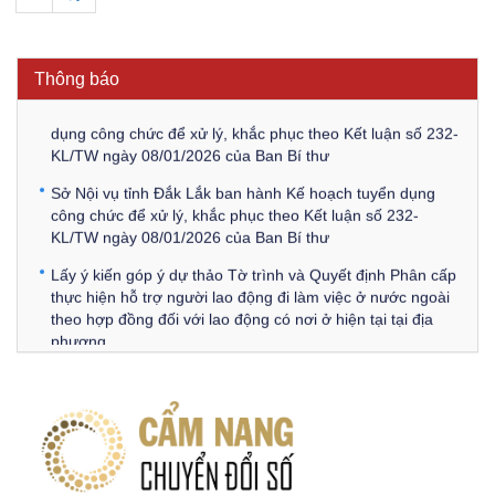
Thông báo Về việc triệu tập thí sinh tham gia thi tuyển
công chức để xử lý, khắc phục theo Kết luận số 232-
KL/TW ngày 08/01/2026 của Ban Bí thư
Thông báo
Thông báo Về việc đăng tải các văn bản ôn tập kỳ tuyển
dụng công chức để xử lý, khắc phục theo Kết luận số 232-
KL/TW ngày 08/01/2026 của Ban Bí thư
Sở Nội vụ tỉnh Đắk Lắk ban hành Kế hoạch tuyển dụng
công chức để xử lý, khắc phục theo Kết luận số 232-
KL/TW ngày 08/01/2026 của Ban Bí thư
Lấy ý kiến góp ý dự thảo Tờ trình và Quyết định Phân cấp
thực hiện hỗ trợ người lao động đi làm việc ở nước ngoài
theo hợp đồng đối với lao động có nơi ở hiện tại tại địa
phương
Về việc lấy ý kiến góp ý Dự thảo Quyết định phân cấp thực
hiện quy định về người lao động nước ngoài làm việc trên
địa bàn tỉnh Đắk Lắk theo trình tự, thủ tục rút gọn trong
xây dựng, ban hành văn bản quy phạm pháp luật
Góp ý dự thảo Thông tư quy định nghiệp vụ lưu trữ tài liệu