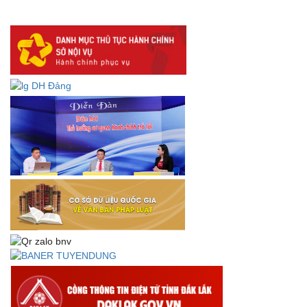
lưu trữ số:
DANH SÁCH HỒ SƠ CÁN BỘ ĐI B TỈNH ĐĂK LẮK -
Lấy ý kiến dự thảo Quyết định quy phạm pháp luật quy
định về thành lập, tổ chức và hoạt động của tổ chức phối
hợp liên ngành
Thông báo về việc tải biểu mẫu báo cáo kết quả 06 năm
thực hiện Nghị quyết số 18-NQ/TW và Nghị quyết số 19-
NQ/TW
Thư chúc mừng của Bộ trưởng Bộ Nội vụ nhân dịp kỷ
niệm 78 năm Ngày thành lập Bộ Nội vụ, Ngày truyền
thống ngành Tổ chức nhà nước (28/8/1945-28/8/2023)
Thông báo về việc đăng tải Bộ câu hỏi và gợi ý trả lời Hội
thi dân vận khéo năm 2023