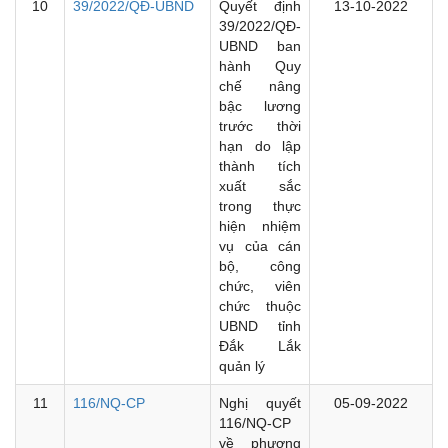
10
39/2022/QĐ-UBND
Quyết định
13-10-2022
39/2022/QĐ-
UBND ban
hành Quy
chế nâng
bậc lương
trước thời
hạn do lập
thành tích
xuất sắc
trong thực
hiện nhiệm
vụ của cán
bộ, công
chức, viên
chức thuộc
UBND tỉnh
Đắk Lắk
quản lý
11
116/NQ-CP
Nghị quyết
05-09-2022
116/NQ-CP
về phương