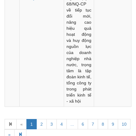
68/NQ-CP
về tiếp tục
đổi mới,
nâng cao
hiệu quả
hoạt động
và huy động
nguồn lực
của doanh
nghiệp nhà
nước, trọng
tâm là tập
đoàn kinh tế,
tổng công ty
trong phát
triển kinh tế
- xã hội
«
1
2
3
4
...
6
7
8
9
10
Kế hoạch Kiểm tra, sát hạch để tiếp nhận vào làm công
chức tỉnh Đắk Lắk năm 2026
»