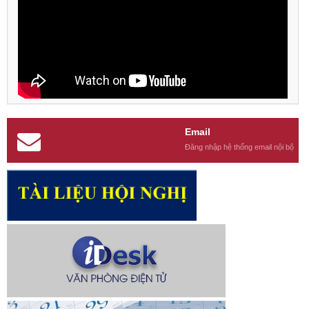
Email
Đăng nhập hệ thống email nội bộ