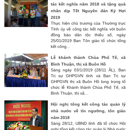
tác kết nghĩa năm 2018 và tặng quà
nhân dịp Tết Nguyên đán Kỷ Hợi
2019
Thực hiện chủ trương của Thường trực
Tỉnh ủy về công tác kết nghĩa với buôn
đồng bào dân tộc thiểu số, ngày
25/01/2019 Ban Tôn giáo tổ chức tổng
kết công...
Lễ khánh thành Chùa Phổ Tế, xã
Bình Thuận, thị xã Buôn Hồ
Sáng ngày 03/1/2019 (28/11 ÂL), Ban
Trị sự GHPGVN tỉnh và Ban Trị sự
GHPGVN thị xã Buôn Hồ long trọng tổ
chức lễ Khánh thành Chùa Phổ Tế, xã
Bình Thuận, thị xã...
Hội nghị tổng kết công tác quản lý
nhà nước về tín ngưỡng, tôn giáo
năm 2018
Sáng 28/12, UBND tỉnh đã tổ chức Hội
nghị tổng kết công tác quản lý Nhà nước