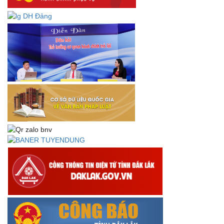
định về thành lập, tổ chức và hoạt động của tổ chức phối
hợp liên ngành
Thông báo về việc tải biểu mẫu báo cáo kết quả 06 năm
thực hiện Nghị quyết số 18-NQ/TW và Nghị quyết số 19-
NQ/TW
Thư chúc mừng của Bộ trưởng Bộ Nội vụ nhân dịp kỷ
niệm 78 năm Ngày thành lập Bộ Nội vụ, Ngày truyền
thống ngành Tổ chức nhà nước (28/8/1945-28/8/2023)
Thông báo về việc đăng tải Bộ câu hỏi và gợi ý trả lời Hội
thi dân vận khéo năm 2023