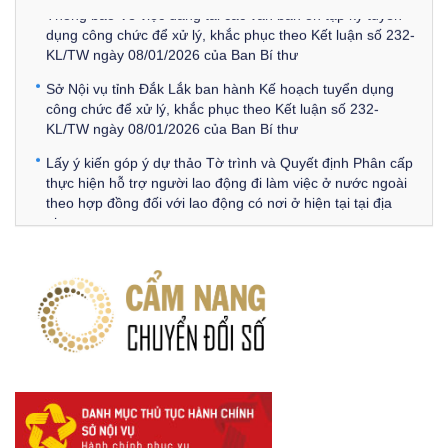
Thông báo Về việc đăng tải các văn bản ôn tập kỳ tuyển
dụng công chức để xử lý, khắc phục theo Kết luận số 232-
KL/TW ngày 08/01/2026 của Ban Bí thư
Sở Nội vụ tỉnh Đắk Lắk ban hành Kế hoạch tuyển dụng
công chức để xử lý, khắc phục theo Kết luận số 232-
KL/TW ngày 08/01/2026 của Ban Bí thư
Lấy ý kiến góp ý dự thảo Tờ trình và Quyết định Phân cấp
thực hiện hỗ trợ người lao động đi làm việc ở nước ngoài
theo hợp đồng đối với lao động có nơi ở hiện tại tại địa
phương
Về việc lấy ý kiến góp ý Dự thảo Quyết định phân cấp thực
hiện quy định về người lao động nước ngoài làm việc trên
địa bàn tỉnh Đắk Lắk theo trình tự, thủ tục rút gọn trong
xây dựng, ban hành văn bản quy phạm pháp luật
Góp ý dự thảo Thông tư quy định nghiệp vụ lưu trữ tài liệu
lưu trữ số:
DANH SÁCH HỒ SƠ CÁN BỘ ĐI B TỈNH ĐĂK LẮK -
Lấy ý kiến dự thảo Quyết định quy phạm pháp luật quy