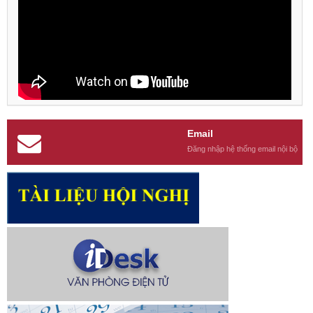
Email
Đăng nhập hệ thống email nội bộ