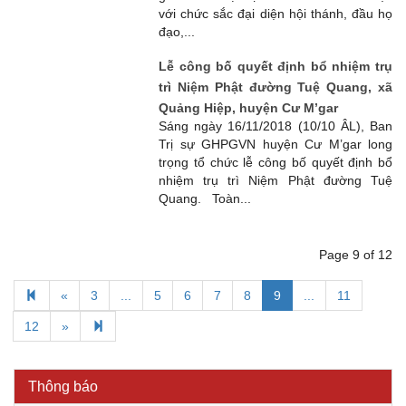
với chức sắc đại diện hội thánh, đầu họ
đạo,...
Lễ công bố quyết định bổ nhiệm trụ
trì Niệm Phật đường Tuệ Quang, xã
Quảng Hiệp, huyện Cư M’gar
Sáng ngày 16/11/2018 (10/10 ÂL), Ban
Trị sự GHPGVN huyện Cư M’gar long
trọng tổ chức lễ công bố quyết định bổ
nhiệm trụ trì Niệm Phật đường Tuệ
Quang. Toàn...
Page 9 of 12
«
3
...
5
6
7
8
9
...
11
Kế hoạch Kiểm tra, sát hạch để tiếp nhận vào làm công
chức tỉnh Đắk Lắk năm 2026
12
»
Thông báo Về việc triệu tập thí sinh tham gia thi tuyển
công chức để xử lý, khắc phục theo Kết luận số 232-
KL/TW ngày 08/01/2026 của Ban Bí thư
Thông báo