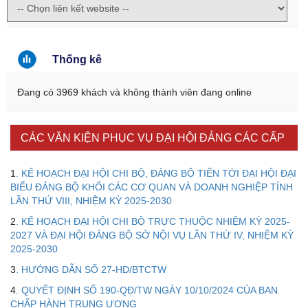
Thống kê
Đang có 3969 khách và không thành viên đang online
CÁC VĂN KIỆN PHỤC VỤ ĐẠI HỘI ĐẢNG CÁC CẤP
1
. KẾ HOẠCH ĐẠI HỘI CHI BỘ, ĐẢNG BỘ TIẾN TỚI ĐẠI HỘI ĐẠI
BIỂU ĐẢNG BỘ KHỐI CÁC CƠ QUAN VÀ DOANH NGHIỆP TỈNH
LẦN THỨ VIII, NHIỆM KỲ 2025-2030
2
. KẾ HOẠCH ĐẠI HỘI CHI BỘ TRỰC THUỘC NHIỆM KỲ 2025-
2027 VÀ ĐẠI HỘI ĐẢNG BỘ SỞ NỘI VỤ LẦN THỨ IV, NHIỆM KỲ
2025-2030
3
. HƯỚNG DẪN SỐ 27-HD/BTCTW
Kế hoạch Kiểm tra, sát hạch để tiếp nhận vào làm công
4
. QUYẾT ĐỊNH SỐ 190-QĐ/TW NGÀY 10/10/2024 CỦA BAN
chức tỉnh Đắk Lắk năm 2026
CHẤP HÀNH TRUNG ƯƠNG