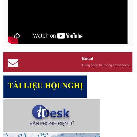
Email
Đăng nhập hệ thống email nội bộ