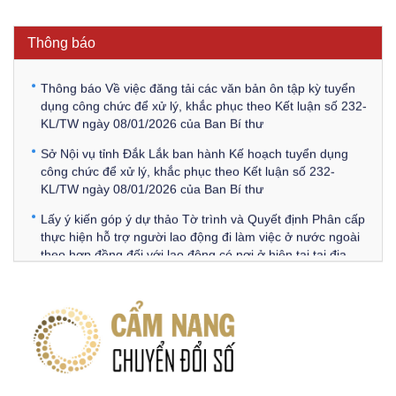
Thông báo Về việc triệu tập thí sinh tham gia thi tuyển
công chức để xử lý, khắc phục theo Kết luận số 232-
Thông báo
KL/TW ngày 08/01/2026 của Ban Bí thư
Thông báo Về việc đăng tải các văn bản ôn tập kỳ tuyển
dụng công chức để xử lý, khắc phục theo Kết luận số 232-
KL/TW ngày 08/01/2026 của Ban Bí thư
Sở Nội vụ tỉnh Đắk Lắk ban hành Kế hoạch tuyển dụng
công chức để xử lý, khắc phục theo Kết luận số 232-
KL/TW ngày 08/01/2026 của Ban Bí thư
Lấy ý kiến góp ý dự thảo Tờ trình và Quyết định Phân cấp
thực hiện hỗ trợ người lao động đi làm việc ở nước ngoài
theo hợp đồng đối với lao động có nơi ở hiện tại tại địa
phương
Về việc lấy ý kiến góp ý Dự thảo Quyết định phân cấp thực
hiện quy định về người lao động nước ngoài làm việc trên
địa bàn tỉnh Đắk Lắk theo trình tự, thủ tục rút gọn trong
xây dựng, ban hành văn bản quy phạm pháp luật
Góp ý dự thảo Thông tư quy định nghiệp vụ lưu trữ tài liệu