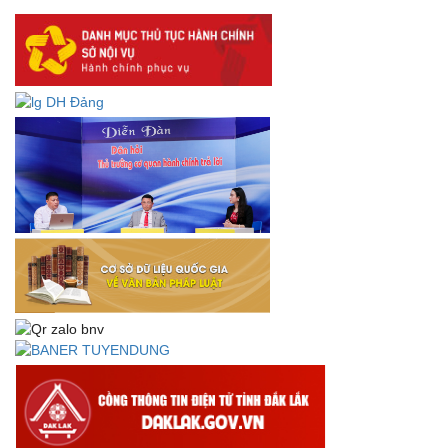
lưu trữ số:
DANH SÁCH HỒ SƠ CÁN BỘ ĐI B TỈNH ĐĂK LẮK -
Lấy ý kiến dự thảo Quyết định quy phạm pháp luật quy
định về thành lập, tổ chức và hoạt động của tổ chức phối
hợp liên ngành
Thông báo về việc tải biểu mẫu báo cáo kết quả 06 năm
thực hiện Nghị quyết số 18-NQ/TW và Nghị quyết số 19-
NQ/TW
Thư chúc mừng của Bộ trưởng Bộ Nội vụ nhân dịp kỷ
niệm 78 năm Ngày thành lập Bộ Nội vụ, Ngày truyền
thống ngành Tổ chức nhà nước (28/8/1945-28/8/2023)
Thông báo về việc đăng tải Bộ câu hỏi và gợi ý trả lời Hội
thi dân vận khéo năm 2023