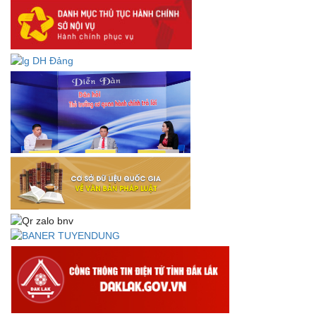
niệm 78 năm Ngày thành lập Bộ Nội vụ, Ngày truyền
thống ngành Tổ chức nhà nước (28/8/1945-28/8/2023)
Thông báo về việc đăng tải Bộ câu hỏi và gợi ý trả lời Hội
thi dân vận khéo năm 2023