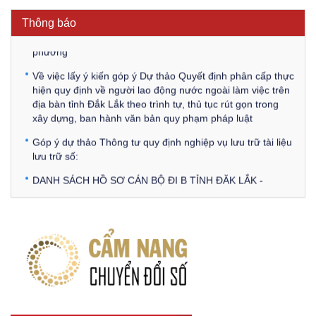
Lấy ý kiến góp ý dự thảo Tờ trình và Quyết định Phân cấp
thực hiện hỗ trợ người lao động đi làm việc ở nước ngoài
Thông báo
theo hợp đồng đối với lao động có nơi ở hiện tại tại địa
phương
Về việc lấy ý kiến góp ý Dự thảo Quyết định phân cấp thực
hiện quy định về người lao động nước ngoài làm việc trên
địa bàn tỉnh Đắk Lắk theo trình tự, thủ tục rút gọn trong
xây dựng, ban hành văn bản quy phạm pháp luật
Góp ý dự thảo Thông tư quy định nghiệp vụ lưu trữ tài liệu
lưu trữ số:
DANH SÁCH HỒ SƠ CÁN BỘ ĐI B TỈNH ĐĂK LẮK -
Lấy ý kiến dự thảo Quyết định quy phạm pháp luật quy
định về thành lập, tổ chức và hoạt động của tổ chức phối
hợp liên ngành
Thông báo về việc tải biểu mẫu báo cáo kết quả 06 năm
thực hiện Nghị quyết số 18-NQ/TW và Nghị quyết số 19-
NQ/TW
Thư chúc mừng của Bộ trưởng Bộ Nội vụ nhân dịp kỷ