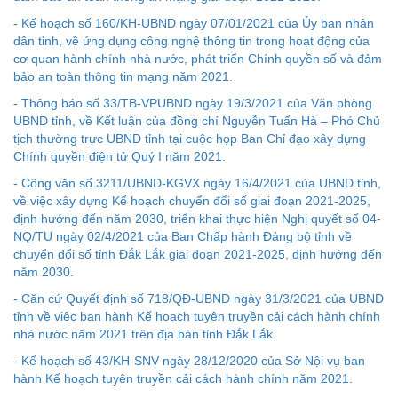
- Kế hoạch số 160/KH-UBND ngày 07/01/2021 của Ủy ban nhân
dân tỉnh, về ứng dụng công nghệ thông tin trong hoạt động của
cơ quan hành chính nhà nước, phát triển Chính quyền số và đảm
bảo an toàn thông tin mạng năm 2021.
- Thông báo số 33/TB-VPUBND ngày 19/3/2021 của Văn phòng
UBND tỉnh, về Kết luận của đồng chí Nguyễn Tuấn Hà – Phó Chủ
tịch thường trực UBND tỉnh tại cuộc họp Ban Chỉ đạo xây dựng
Chính quyền điện tử Quý I năm 2021.
Kế hoạch Kiểm tra, sát hạch để tiếp nhận vào làm công
chức tỉnh Đắk Lắk năm 2026
- Công văn số 3211/UBND-KGVX ngày 16/4/2021 của UBND tỉnh,
về việc xây dựng Kế hoạch chuyển đổi số giai đoạn 2021-2025,
Thông báo Về việc triệu tập thí sinh tham gia thi tuyển
định hướng đến năm 2030, triển khai thực hiện Nghị quyết số 04-
công chức để xử lý, khắc phục theo Kết luận số 232-
NQ/TU ngày 02/4/2021 của Ban Chấp hành Đảng bộ tỉnh về
KL/TW ngày 08/01/2026 của Ban Bí thư
chuyển đổi số tỉnh Đắk Lắk giai đoạn 2021-2025, định hướng đến
năm 2030.
Thông báo Về việc đăng tải các văn bản ôn tập kỳ tuyển
dụng công chức để xử lý, khắc phục theo Kết luận số 232-
- Căn cứ Quyết định số 718/QĐ-UBND ngày 31/3/2021 của UBND
KL/TW ngày 08/01/2026 của Ban Bí thư
tỉnh về việc ban hành Kế hoạch tuyên truyền cải cách hành chính
nhà nước năm 2021 trên địa bàn tỉnh Đắk Lắk.
Sở Nội vụ tỉnh Đắk Lắk ban hành Kế hoạch tuyển dụng
công chức để xử lý, khắc phục theo Kết luận số 232-
- Kế hoạch số 43/KH-SNV ngày 28/12/2020 của Sở Nội vụ ban
KL/TW ngày 08/01/2026 của Ban Bí thư
hành Kế hoạch tuyên truyền cải cách hành chính năm 2021.