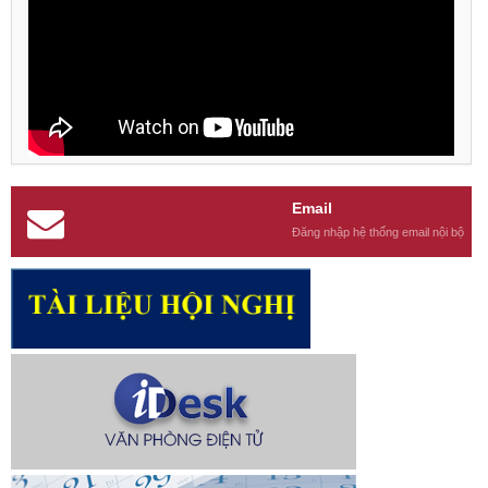
Email
Đăng nhập hệ thống email nội bộ