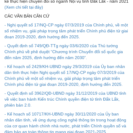
kế thực hiện chuyển đỏi số ngành Nội vụ tỉnh Đắk Lắk - năm 2021
(Xem chi tiết tại đây)
CÁC VĂN BẢN CĂN CỨ
- Nghị quyết số 17/NQ-CP ngày 07/3/2019 của Chính phủ, về một
số nhiệm vụ, giải pháp trọng tâm phát triển Chính phủ điện tử giai
đoạn 2019-2020, định hướng đến 2025.
- Quyết định số 749/QĐ-TTg ngày 03/6/2020 của Thủ tướng
Chính phủ về phê duyệt “Chương trình Chuyển đổi số quốc gia
đến năm 2025, định hướng đến năm 2030”.
- Kế hoạch số 2429/KH-UBND ngày 29/3/2019 của Ủy ban nhân
dân tỉnh thực hiện Nghị quyết số 17/NQ-CP ngày 07/3/2019 của
Chính phủ về một số nhiệm vụ, giải pháp trọng tâm phát triển
Chính phủ điện tử giai đoạn 2019-2020, định hướng đến 2025.
- Quyết định số 3962/QĐ-UBND ngày 31/12/2019 của UBND tỉnh
về việc ban hành Kiến trúc Chính quyền điện tử tỉnh Đắk Lắk,
phiên bản 2.0.
- Kế hoạch số 10717/KH-UBND ngày 30/11/2020 của Ủy ban
nhân dân tỉnh, về ứng dụng công nghệ thông tin trong hoạt động
của cơ quan hành chính nhà nước, phát triển Chính quyền số và
đảm bảo an toàn thông tin mạng giai đoạn 2021-2025.