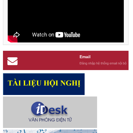
Email
Đăng nhập hệ thống email nội bộ