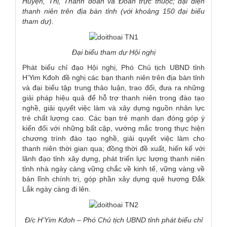
Huyện, Thị, Thành đoàn và Đoàn trực thuộc; đại diện
thanh niên trên địa bàn tỉnh
(với khoảng
15
0 đại biểu
tham dự).
Đại biểu tham dự Hội nghị
Phát biểu chỉ đạo Hội nghị, Phó Chủ tịch UBND tỉnh
H’Yim Kđoh đề nghị các bạn thanh niên trên địa bàn tỉnh
và đại biểu tập trung thảo luận, trao đổi, đưa ra những
giải pháp hiệu quả để hỗ trợ thanh niên trong đào tạo
nghề, giải quyết việc làm và xây dựng nguồn nhân lực
trẻ chất lượng cao. Các bạn trẻ mạnh dạn đóng góp ý
kiến đối với những bất cập, vướng mắc trong thực hiện
chương trình đào tạo nghề, giải quyết việc làm cho
thanh niên thời gian qua; đồng thời đề xuất, hiến kế với
lãnh đạo tỉnh xây dựng, phát triển lực lượng thanh niên
tỉnh nhà ngày càng vững chắc về kinh tế, vững vàng về
bản lĩnh chính trị, góp phần xây dựng quê hương Đắk
Lắk ngày càng đi lên.
Đ/c H’Yim Kđoh – Phó Chủ tịch UBND tỉnh phát biểu
chỉ