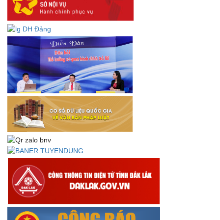
Lấy ý kiến dự thảo Quyết định quy phạm pháp luật quy
định về thành lập, tổ chức và hoạt động của tổ chức phối
hợp liên ngành
Thông báo về việc tải biểu mẫu báo cáo kết quả 06 năm
thực hiện Nghị quyết số 18-NQ/TW và Nghị quyết số 19-
NQ/TW
Thư chúc mừng của Bộ trưởng Bộ Nội vụ nhân dịp kỷ
niệm 78 năm Ngày thành lập Bộ Nội vụ, Ngày truyền
thống ngành Tổ chức nhà nước (28/8/1945-28/8/2023)
Thông báo về việc đăng tải Bộ câu hỏi và gợi ý trả lời Hội
thi dân vận khéo năm 2023