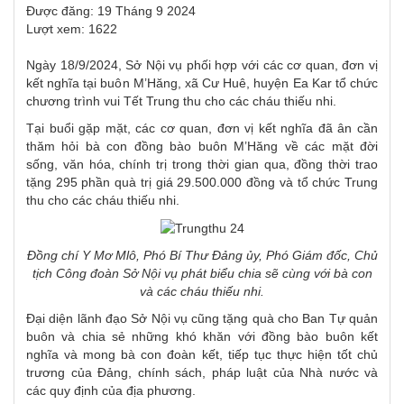
Được đăng: 19 Tháng 9 2024
Lượt xem: 1622
Ngày 18/9/2024, Sở Nội vụ phối hợp với các cơ quan, đơn vị
kết nghĩa tại buôn M’Hăng, xã Cư Huê, huyện Ea Kar tổ chức
chương trình vui Tết Trung thu cho các cháu thiếu nhi.
Tại buổi gặp mặt, các cơ quan, đơn vị kết nghĩa đã ân cần
thăm hỏi bà con đồng bào buôn M’Hăng về các mặt đời
sống, văn hóa, chính trị trong thời gian qua, đồng thời trao
tặng 295 phần quà trị giá 29.500.000 đồng và tổ chức Trung
thu cho các cháu thiếu nhi.
Đồng chí Y Mơ Mlô, Phó Bí Thư Đảng ủy, Phó Giám đốc, Chủ
tịch Công đoàn Sở Nội vụ
phát biểu chia sẽ cùng với bà con
và các cháu thiếu nhi.
Đại diện lãnh đạo Sở Nội vụ cũng tặng quà cho Ban Tự quản
buôn và chia sẻ những khó khăn với đồng bào buôn kết
nghĩa và mong bà con đoàn kết, tiếp tục thực hiện tốt chủ
trương của Đảng, chính sách, pháp luật của Nhà nước và
các quy định của địa phương.