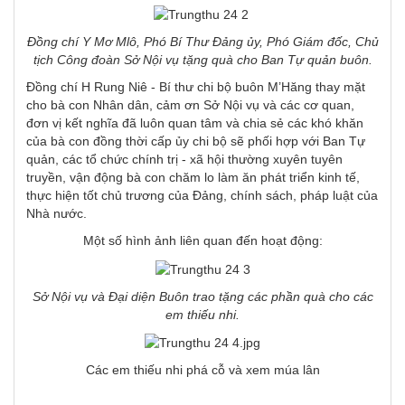
Đồng chí Y Mơ Mlô, Phó Bí Thư Đảng ủy, Phó Giám đốc, Chủ
tịch Công đoàn Sở Nội vụ
tặng quà cho Ban Tự quản buôn.
Đồng chí H Rung Niê - Bí thư chi bộ buôn M’Hăng thay mặt
cho bà con Nhân dân, cảm ơn Sở Nội vụ và các cơ quan,
đơn vị kết nghĩa đã luôn quan tâm và chia sẻ các khó khăn
của bà con đồng thời cấp ủy chi bộ sẽ phối hợp với Ban Tự
quản, các tổ chức chính trị - xã hội thường xuyên tuyên
truyền, vận động bà con chăm lo làm ăn phát triển kinh tế,
thực hiện tốt chủ trương của Đảng, chính sách, pháp luật của
Nhà nước.
Một số hình ảnh liên quan đến hoạt động:
Sở Nội vụ và Đại diện Buôn trao tặng các phần quà cho các
em thiếu nhi.
Các em thiếu nhi phá cỗ và xem múa lân