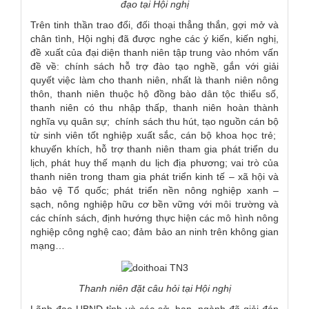
đạo tại Hội nghị
Trên tinh thần trao đổi, đối thoại thẳng thắn, gợi mở và
chân tình, Hội nghị đã được nghe các ý kiến, kiến nghị,
đề xuất của đại diện thanh niên tập trung vào nhóm vấn
đề về: chính sách hỗ trợ đào tạo nghề, gắn với giải
quyết việc làm cho thanh niên, nhất là thanh niên nông
thôn, thanh niên thuộc hộ đồng bào dân tộc thiểu số,
thanh niên có thu nhập thấp, thanh niên hoàn thành
nghĩa vụ quân sự; chính sách thu hút, tạo nguồn cán bộ
từ sinh viên tốt nghiệp xuất sắc, cán bộ khoa học trẻ;
khuyến khích, hỗ trợ thanh niên tham gia phát triển du
lịch, phát huy thế mạnh du lịch địa phương; vai trò của
thanh niên trong tham gia phát triển kinh tế – xã hội và
bảo vệ Tổ quốc; phát triển nền nông nghiệp xanh –
sạch, nông nghiệp hữu cơ bền vững với môi trường và
các chính sách, định hướng thực hiện các mô hình nông
nghiệp công nghệ cao; đảm bảo an ninh trên không gian
mạng…
T
hanh niên
đặt câu hỏi tại Hội nghị
Lãnh đạo UBND tỉnh và các sở, ban, ngành đã giải đáp