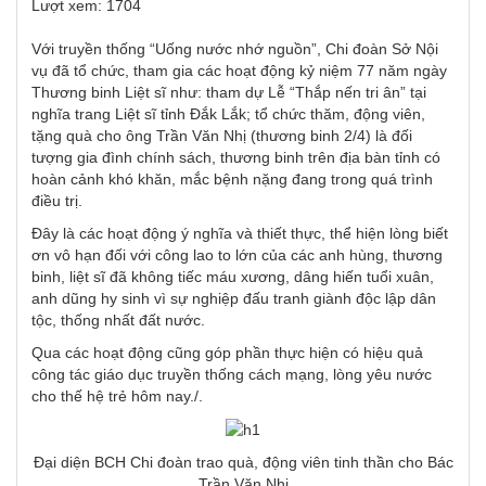
Lượt xem: 1704
Với truyền thống “Uống nước nhớ nguồn”, Chi đoàn Sở Nội
vụ đã tổ chức, tham gia các hoạt động kỷ niệm 77 năm ngày
Thương binh Liệt sĩ như: tham dự Lễ “Thắp nến tri ân” tại
nghĩa trang Liệt sĩ tỉnh Đắk Lắk; tổ chức thăm, động viên,
tặng quà cho ông Trần Văn Nhị (thương binh 2/4) là đối
tượng gia đình chính sách, thương binh trên địa bàn tỉnh có
hoàn cảnh khó khăn, mắc bệnh nặng đang trong quá trình
điều trị.
Đây là các hoạt động ý nghĩa và thiết thực, thể hiện lòng biết
ơn vô hạn đối với công lao to lớn của các anh hùng, thương
binh, liệt sĩ đã không tiếc máu xương, dâng hiến tuổi xuân,
anh dũng hy sinh vì sự nghiệp đấu tranh giành độc lập dân
tộc, thống nhất đất nước.
Qua các hoạt động cũng góp phần thực hiện có hiệu quả
công tác giáo dục truyền thống cách mạng, lòng yêu nước
cho thế hệ trẻ hôm nay./.
Đại diện BCH Chi đoàn trao quà, động viên tinh thần cho Bác
Trần Văn Nhị