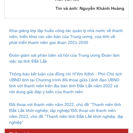
Tin và ảnh: Nguyễn Khánh Hoàng
Khai giảng lớp tập huấn công tác quản lý nhà nước về thanh
niên, triển khai các văn bản của Trung ương, của tỉnh về
phát triển thanh niên giai đoạn 2021-2030
Đoàn giám sát phản biện xã hội của Trung ương Đoàn làm
việc tại tỉnh Đắk Lắk
Thông báo kết luận của đồng chí H’Yim Kđoh - Phó Chủ tịch
UBND tỉnh tại Chương trình đối thoại giữa Lãnh đạo UBND
tỉnh với thanh niên trên địa bàn tỉnh Đắk Lắk năm 2022 và
nội dung giải đáp ý kiến của thanh niên
Đối thoại với thanh niên năm 2022, chủ đề “Thanh niên tỉnh
Kế hoạch Kiểm tra, sát hạch để tiếp nhận vào làm công
Đắk Lắk khởi nghiệp, lập nghiệp”Đối thoại với thanh niên
chức tỉnh Đắk Lắk năm 2026
năm 2022, chủ đề “Thanh niên tỉnh Đắk Lắk khởi nghiệp, lập
Thông báo Về việc triệu tập thí sinh tham gia thi tuyển
nghiệp”
công chức để xử lý, khắc phục theo Kết luận số 232-
KL/TW ngày 08/01/2026 của Ban Bí thư