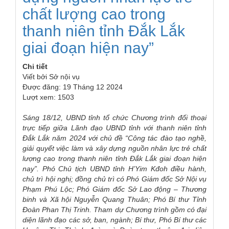
chất lượng cao trong
thanh niên tỉnh Đắk Lắk
giai đoạn hiện nay”
Chi tiết
Viết bởi
Sở nội vụ
Được đăng: 19 Tháng 12 2024
Lượt xem: 1503
Sáng
18
/
12
, UBND tỉnh tổ chức Chương trình đối thoại
trực tiếp giữa Lãnh đạo UBND tỉnh với thanh niên tỉnh
Đắk Lắk năm 2024 với chủ đề “Công tác đào tạo nghề,
giải quyết việc làm và xây dựng nguồn nhân lực trẻ chất
lượng cao trong thanh niên tỉnh Đắk Lắk giai đoạn hiện
nay”. Phó Chủ tịch UBND tỉnh H’Yim Kđoh điều hành,
chủ trì hội ngh
ị; đ
ồng chủ trì có Phó Giám đốc Sở Nội vụ
Phạm Phú Lộc; Phó Giám đốc Sở Lao động – Thương
binh và Xã hội Nguyễn Quang Thuân; Phó Bí thư Tỉnh
Đoàn Phan Thị Trinh
.
Tham dự Chương trình gồm có
đại
diện
lãnh đạo các sở, ban, ngành; Bí thư, Phó Bí thư các