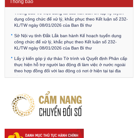
Thông báo
Thông báo Về việc đăng tải các văn bản ôn tập kỳ tuyển
dụng công chức để xử lý, khắc phục theo Kết luận số 232-
KL/TW ngày 08/01/2026 của Ban Bí thư
Sở Nội vụ tỉnh Đắk Lắk ban hành Kế hoạch tuyển dụng
công chức để xử lý, khắc phục theo Kết luận số 232-
KL/TW ngày 08/01/2026 của Ban Bí thư
Lấy ý kiến góp ý dự thảo Tờ trình và Quyết định Phân cấp
thực hiện hỗ trợ người lao động đi làm việc ở nước ngoài
theo hợp đồng đối với lao động có nơi ở hiện tại tại địa
phương
Về việc lấy ý kiến góp ý Dự thảo Quyết định phân cấp thực
hiện quy định về người lao động nước ngoài làm việc trên
địa bàn tỉnh Đắk Lắk theo trình tự, thủ tục rút gọn trong
xây dựng, ban hành văn bản quy phạm pháp luật
Góp ý dự thảo Thông tư quy định nghiệp vụ lưu trữ tài liệu
lưu trữ số:
DANH SÁCH HỒ SƠ CÁN BỘ ĐI B TỈNH ĐĂK LẮK -