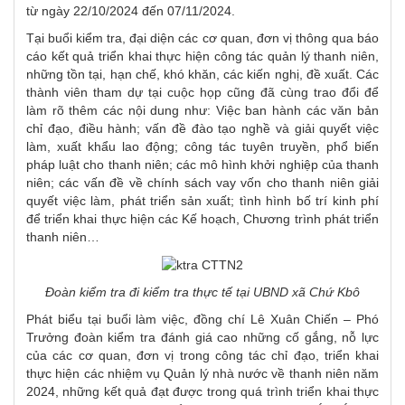
từ ngày 22/10/2024 đến 07/11/2024.
Tại buổi kiểm tra, đại diện các cơ quan, đơn vị thông qua báo
cáo kết quả triển khai thực hiện công tác quản lý thanh niên,
những tồn tại, hạn chế, khó khăn, các kiến nghị, đề xuất. Các
thành viên tham dự tại cuộc họp cũng đã cùng trao đổi để
làm rõ thêm các nội dung như: Việc ban hành các văn bản
chỉ đạo, điều hành; vấn đề đào tạo nghề và giải quyết việc
làm, xuất khẩu lao động; công tác tuyên truyền, phổ biến
pháp luật cho thanh niên; các mô hình khởi nghiệp của thanh
niên; các vấn đề về chính sách vay vốn cho thanh niên giải
quyết việc làm, phát triển sản xuất; tình hình bố trí kinh phí
để triển khai thực hiện các Kế hoạch, Chương trình phát triển
thanh niên…
Đoàn
kiểm tra
đi kiểm tra thực tế tại UBND xã Chứ Kbô
Phát biểu tại buổi làm việc, đồng chí Lê Xuân Chiến – Phó
Trưởng đoàn kiểm tra đánh giá cao những cố gắng, nỗ lực
của các cơ quan, đơn vị trong công tác chỉ đạo, triển khai
thực hiện các nhiệm vụ Quản lý nhà nước về thanh niên năm
2024, những kết quả đạt được trong quá trình triển khai thực