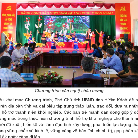
Chương trình văn nghệ chào mừng
khai mạc Chương trình, Phó Chủ tịch UBND tỉnh H’Yim Kđoh đề n
trên địa bàn tỉnh và đại biểu tập trung thảo luận, trao đổi, đưa ra nhữ
 hỗ trợ thanh niên khởi nghiệp. Các bạn trẻ mạnh dạn đóng góp ý đ
ớng mắc trong thực hiện chương trình hỗ trợ khởi nghiệp cho thanh ni
ời đề xuất, hiến kế với lãnh đạo tỉnh xây dựng, phát triển lực lượng th
ng vững chắc về kinh tế, vững vàng về bản lĩnh chính trị, góp phần 
ắk ngày càng đi lên.