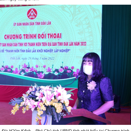
Đ/c H’Yim Kđoh – Phó Chủ tịch UBND tỉnh phát biểu tại Chương trình