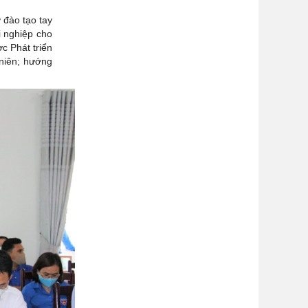
 đào tạo tay
i nghiệp cho
ợc Phát triển
 niên; hướng