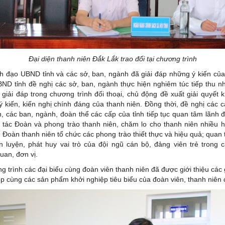
Đại diện thanh niên Đắk Lắk trao đổi tại chương trình
BND tỉnh và các sở, ban, ngành đã giải đáp những ý kiến của 
ND tỉnh đề nghị các sở, ban, ngành thực hiện nghiêm túc tiếp thu 
, giải đáp trong chương trình đối thoại, chủ động đề xuất giải quyết kị
 kiến, kiến nghị chính đáng của thanh niên. Đồng thời, đề nghị các 
, các ban, ngành, đoàn thể các cấp của tỉnh tiếp tục quan tâm lãnh đ
 tác Đoàn và phong trào thanh niên, chăm lo cho thanh niên nhiều 
ể Đoàn thanh niên tổ chức các phong trào thiết thực và hiệu quả; quan
n luyện, phát huy vai trò của đội ngũ cán bộ, đảng viên trẻ trong 
uan, đơn vị.
g trình các đại biểu cùng đoàn viên thanh niên đã được giới thiệu các
p cùng các sản phẩm khởi nghiệp tiêu biểu của đoàn viên, thanh niên 