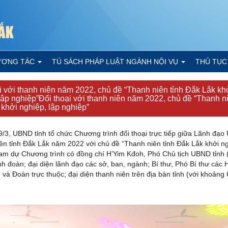
ƯƠNG TÁC
TỦ SÁCH PHÁP LUẬT NGÀNH NỘI VỤ
THỦ TỤC
i với thanh niên năm 2022, chủ đề “Thanh niên tỉnh Đắk Lắk khơ
 lập nghiệp”Đối thoại với thanh niên năm 2022, chủ đề “Thanh ni
hởi nghiệp, lập nghiệp”
UBND tỉnh tổ chức Chương trình đối thoại trực tiếp giữa Lãnh đạo
ên tỉnh Đắk Lắk năm 2022 với chủ đề “Thanh niên tỉnh Đắk Lắk khởi ngh
ham dự Chương trình có đồng chí H’Yim Kđoh, Phó Chủ tịch UBND tỉnh (c
nh đoàn; đại diện lãnh đạo các sở, ban, ngành; Bí thư, Phó Bí thư các 
và Đoàn trực thuộc; đại diện thanh niên trên địa bàn tỉnh (với khoảng 