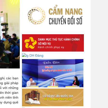
của Ban Bí thư
Lấy ý kiến góp ý dự thảo Tờ trình
và Quyết định Phân cấp thực hiện
hỗ trợ người lao động đi làm việc ở
nước ngoài theo hợp đồng đối với
lao động có nơi ở hiện tại tại địa
phương
Về việc lấy ý kiến góp ý Dự thảo
Quyết định phân cấp thực hiện quy
định về người lao động nước ngoài
làm việc trên địa bàn tỉnh Đắk Lắk
theo trình tự, thủ tục rút gọn trong
xây dựng, ban hành văn bản quy
phạm pháp luật
ghị các bạn
Góp ý dự thảo Thông tư quy định
ng giải pháp
nghiệp vụ lưu trữ tài liệu lưu trữ số:
ối với những
ên thời gian
DANH SÁCH HỒ SƠ CÁN BỘ ĐI B
anh niên tỉnh
TỈNH ĐĂK LẮK -
xây dựng quê
Lấy ý kiến dự thảo Quyết định quy