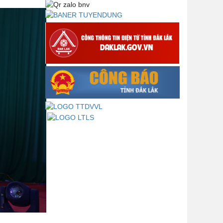
phạm pháp luật quy định về thành
lập, tổ chức và hoạt động của tổ
chức phối hợp liên ngành
Thông báo về việc tải biểu mẫu
báo cáo kết quả 06 năm thực hiện
Nghị quyết số 18-NQ/TW và Nghị
quyết số 19-NQ/TW
Thư chúc mừng của Bộ trưởng Bộ
Nội vụ nhân dịp kỷ niệm 78 năm
Ngày thành lập Bộ Nội vụ, Ngày
truyền thống ngành Tổ chức nhà
nước (28/8/1945-28/8/2023)
Thông báo về việc đăng tải Bộ câu
hỏi và gợi ý trả lời Hội thi dân vận
khéo năm 2023