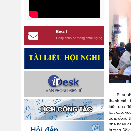
Email
Đăng nhập hệ thống email nội bộ
Phát biểu 
thanh niên 
hiệu quả để
bất cập, vư
qua; đồng th
nhà ngày cà
hương Đắk L