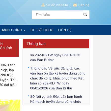
Sơ đồ website
Liên hệ
Kế hoạch Kiểm tra, sát hạch để
tiếp nhận vào làm công chức tỉnh
Đắk Lắk năm 2026
 HÀNH CHÍNH
CHỈ SỐ CCHC
LIÊN HỆ
Thông báo Về việc triệu tập thí
sinh tham gia thi tuyển công chức
̉i
Thông báo
để xử lý, khắc phục theo Kết luận
ên tỉnh
số 232-KL/TW ngày 08/01/2026
của Ban Bí thư
 UBND tỉnh
Thông báo Về việc đăng tải các
iệp, lập
văn bản ôn tập kỳ tuyển dụng công
hủ trì);
chức để xử lý, khắc phục theo Kết
Huyện, Thị,
luận số 232-KL/TW ngày
60 đại biểu
08/01/2026 của Ban Bí thư
Sở Nội vụ tỉnh Đắk Lắk ban hành
Kế hoạch tuyển dụng công chức
để xử lý, khắc phục theo Kết luận
số 232-KL/TW ngày 08/01/2026