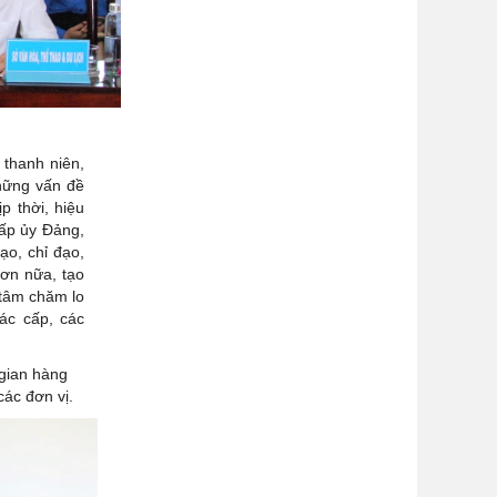
thanh niên,
những vấn đề
p thời, hiệu
cấp ủy Đảng,
ạo, chỉ đạo,
hơn nữa, tạo
 tâm chăm lo
các cấp, các
 gian hàng
các đơn vị.