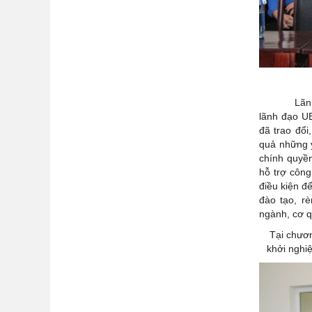
Lãnh đạo U
lãnh đạo UB
đã trao đổi
quả những ý
chính quyền
hỗ trợ công
điều kiện đ
đào tạo, rè
ngành, cơ q
Tại chươn
khởi nghiệ