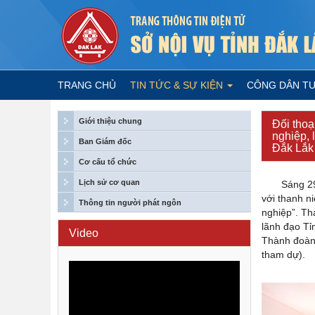
TRANG CHỦ
TIN TỨC & SỰ KIỆN
CÔNG DÂN T
Giới thiệu chung
Đối thoạ
nghiệp,
Ban Giám đốc
Đắk Lắk k
Cơ cấu tổ chức
Lịch sử cơ quan
Sáng 29/3, 
với thanh ni
Thông tin người phát ngôn
nghiệp”. T
lãnh đạo Tỉ
Video
Thành đoàn 
tham dự).