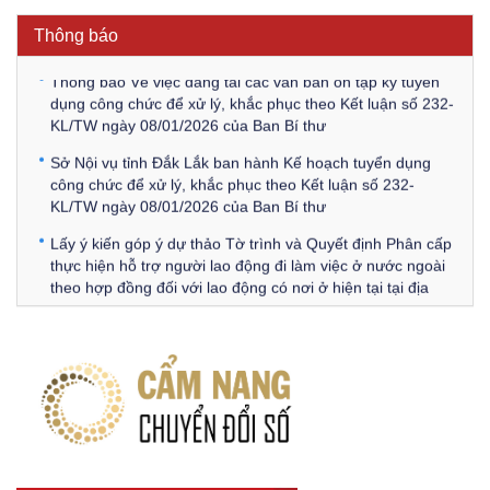
công chức để xử lý, khắc phục theo Kết luận số 232-
Thông báo
KL/TW ngày 08/01/2026 của Ban Bí thư
Thông báo Về việc đăng tải các văn bản ôn tập kỳ tuyển
dụng công chức để xử lý, khắc phục theo Kết luận số 232-
KL/TW ngày 08/01/2026 của Ban Bí thư
Sở Nội vụ tỉnh Đắk Lắk ban hành Kế hoạch tuyển dụng
công chức để xử lý, khắc phục theo Kết luận số 232-
KL/TW ngày 08/01/2026 của Ban Bí thư
Lấy ý kiến góp ý dự thảo Tờ trình và Quyết định Phân cấp
thực hiện hỗ trợ người lao động đi làm việc ở nước ngoài
theo hợp đồng đối với lao động có nơi ở hiện tại tại địa
phương
Về việc lấy ý kiến góp ý Dự thảo Quyết định phân cấp thực
hiện quy định về người lao động nước ngoài làm việc trên
địa bàn tỉnh Đắk Lắk theo trình tự, thủ tục rút gọn trong
xây dựng, ban hành văn bản quy phạm pháp luật
Góp ý dự thảo Thông tư quy định nghiệp vụ lưu trữ tài liệu
lưu trữ số: