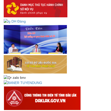
DANH SÁCH HỒ SƠ CÁN BỘ ĐI B TỈNH ĐĂK LẮK -
Lấy ý kiến dự thảo Quyết định quy phạm pháp luật quy
định về thành lập, tổ chức và hoạt động của tổ chức phối
hợp liên ngành
Thông báo về việc tải biểu mẫu báo cáo kết quả 06 năm
thực hiện Nghị quyết số 18-NQ/TW và Nghị quyết số 19-
NQ/TW
Thư chúc mừng của Bộ trưởng Bộ Nội vụ nhân dịp kỷ
niệm 78 năm Ngày thành lập Bộ Nội vụ, Ngày truyền
thống ngành Tổ chức nhà nước (28/8/1945-28/8/2023)
Thông báo về việc đăng tải Bộ câu hỏi và gợi ý trả lời Hội
thi dân vận khéo năm 2023