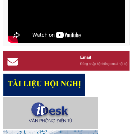
Email
Đăng nhập hệ thống email nội bộ