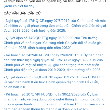
kế thực hiện chuyển đỏi số ngành Nội vụ tỉnh Đắk Lắk - năm 2021
(Xem chi tiết tại đây)
CÁC VĂN BẢN CĂN CỨ
- Nghị quyết số 17/NQ-CP ngày 07/3/2019 của Chính phủ, về một
số nhiệm vụ, giải pháp trọng tâm phát triển Chính phủ điện tử giai
đoạn 2019-2020, định hướng đến 2025.
- Quyết định số 749/QĐ-TTg ngày 03/6/2020 của Thủ tướng
Chính phủ về phê duyệt “Chương trình Chuyển đổi số quốc gia
đến năm 2025, định hướng đến năm 2030”.
- Kế hoạch số 2429/KH-UBND ngày 29/3/2019 của Ủy ban nhân
dân tỉnh thực hiện Nghị quyết số 17/NQ-CP ngày 07/3/2019 của
Chính phủ về một số nhiệm vụ, giải pháp trọng tâm phát triển
Chính phủ điện tử giai đoạn 2019-2020, định hướng đến 2025.
- Quyết định số 3962/QĐ-UBND ngày 31/12/2019 của UBND tỉnh
về việc ban hành Kiến trúc Chính quyền điện tử tỉnh Đắk Lắk,
phiên bản 2.0.
- Kế hoạch số 10717/KH-UBND ngày 30/11/2020 của Ủy ban
nhân dân tỉnh, về ứng dụng công nghệ thông tin trong hoạt động
của cơ quan hành chính nhà nước, phát triển Chính quyền số và
đảm bảo an toàn thông tin mạng giai đoạn 2021-2025.