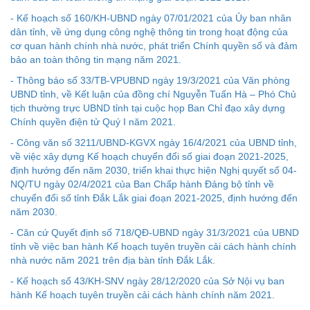
- Kế hoạch số 160/KH-UBND ngày 07/01/2021 của Ủy ban nhân
dân tỉnh, về ứng dụng công nghệ thông tin trong hoạt động của
cơ quan hành chính nhà nước, phát triển Chính quyền số và đảm
bảo an toàn thông tin mạng năm 2021.
- Thông báo số 33/TB-VPUBND ngày 19/3/2021 của Văn phòng
UBND tỉnh, về Kết luận của đồng chí Nguyễn Tuấn Hà – Phó Chủ
tịch thường trực UBND tỉnh tại cuộc họp Ban Chỉ đạo xây dựng
Chính quyền điện tử Quý I năm 2021.
- Công văn số 3211/UBND-KGVX ngày 16/4/2021 của UBND tỉnh,
về việc xây dựng Kế hoạch chuyển đổi số giai đoạn 2021-2025,
định hướng đến năm 2030, triển khai thực hiện Nghị quyết số 04-
NQ/TU ngày 02/4/2021 của Ban Chấp hành Đảng bộ tỉnh về
chuyển đổi số tỉnh Đắk Lắk giai đoạn 2021-2025, định hướng đến
năm 2030.
- Căn cứ Quyết định số 718/QĐ-UBND ngày 31/3/2021 của UBND
tỉnh về việc ban hành Kế hoạch tuyên truyền cải cách hành chính
nhà nước năm 2021 trên địa bàn tỉnh Đắk Lắk.
Kế hoạch Kiểm tra, sát hạch để tiếp nhận vào làm công
- Kế hoạch số 43/KH-SNV ngày 28/12/2020 của Sở Nội vụ ban
chức tỉnh Đắk Lắk năm 2026
hành Kế hoạch tuyên truyền cải cách hành chính năm 2021.
Thông báo Về việc triệu tập thí sinh tham gia thi tuyển