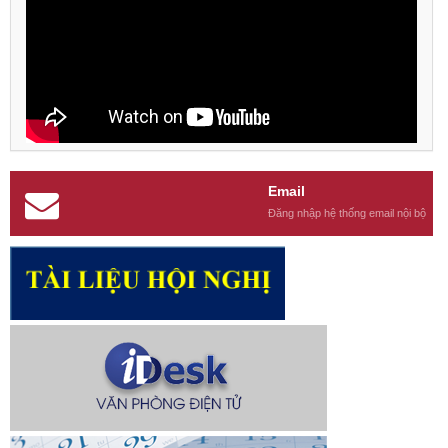
Email
Đăng nhập hệ thống email nội bộ