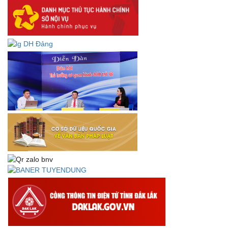
DANH SÁCH HỒ SƠ CÁN BỘ ĐI B TỈNH ĐĂK LẮK -
Lấy ý kiến dự thảo Quyết định quy phạm pháp luật quy
định về thành lập, tổ chức và hoạt động của tổ chức phối
hợp liên ngành
Thông báo về việc tải biểu mẫu báo cáo kết quả 06 năm
thực hiện Nghị quyết số 18-NQ/TW và Nghị quyết số 19-
NQ/TW
Thư chúc mừng của Bộ trưởng Bộ Nội vụ nhân dịp kỷ
niệm 78 năm Ngày thành lập Bộ Nội vụ, Ngày truyền
thống ngành Tổ chức nhà nước (28/8/1945-28/8/2023)
Thông báo về việc đăng tải Bộ câu hỏi và gợi ý trả lời Hội
thi dân vận khéo năm 2023