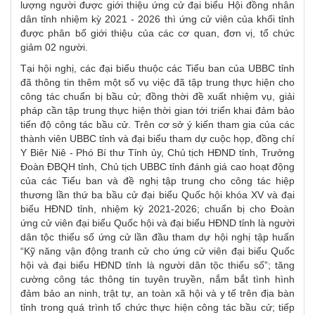
lượng người được giới thiệu ứng cử đại biểu Hội đồng nhân
dân tỉnh nhiệm kỳ 2021 - 2026 thì ứng cử viên của khối tỉnh
được phân bổ giới thiệu của các cơ quan, đơn vị, tổ chức
giảm 02 người.
Tại hội nghị, các đại biểu thuộc các Tiểu ban của UBBC tỉnh
đã thông tin thêm một số vụ việc đã tập trung thực hiện cho
công tác chuẩn bị bầu cử; đồng thời đề xuất nhiệm vụ, giải
pháp cần tập trung thực hiện thời gian tới triển khai đảm bảo
tiến độ công tác bầu cử. Trên cơ sở ý kiến tham gia của các
thành viên UBBC tỉnh và đại biểu tham dự cuộc họp, đồng chí
Y Biêr Niê - Phó Bí thư Tỉnh ủy, Chủ tịch HĐND tỉnh, Trưởng
Đoàn ĐBQH tỉnh, Chủ tịch UBBC tỉnh đánh giá cao hoạt động
của các Tiểu ban và đề nghị tập trung cho công tác hiệp
thương lần thứ ba bầu cử đại biểu Quốc hội khóa XV và đại
biểu HĐND tỉnh, nhiệm kỳ 2021-2026; chuẩn bị cho Đoàn
ứng cử viên đại biểu Quốc hội và đại biểu HĐND tỉnh là người
dân tộc thiểu số ứng cử lần đầu tham dự hội nghị tập huấn
“Kỹ năng vận động tranh cử cho ứng cử viên đại biểu Quốc
hội và đại biểu HĐND tỉnh là người dân tộc thiểu số”; tăng
cường công tác thông tin tuyên truyền, nắm bắt tình hình
đảm bảo an ninh, trật tự, an toàn xã hội và y tế trên địa bàn
tỉnh trong quá trình tổ chức thực hiện công tác bầu cử; tiếp