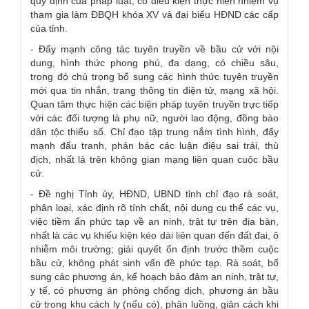
quy định của pháp luật, có điều kiện thực hiện nhiệm vụ
tham gia làm ĐBQH khóa XV và đại biểu HĐND các cấp
của tỉnh.
- Đẩy mạnh công tác tuyên truyền về bầu cử với nội
dung, hình thức phong phú, đa dạng, có chiều sâu,
trong đó chú trọng bổ sung các hình thức tuyên truyền
mới qua tin nhắn, trang thông tin điện tử, mạng xã hội.
Quan tâm thực hiện các biện pháp tuyên truyền trực tiếp
với các đối tượng là phụ nữ, người lao động, đồng bào
dân tộc thiểu số. Chỉ đạo tập trung nắm tình hình, đẩy
mạnh đấu tranh, phản bác các luận điệu sai trái, thù
địch, nhất là trên không gian mạng liên quan cuộc bầu
cử.
- Đề nghị Tỉnh ủy, HĐND, UBND tỉnh chỉ đạo rà soát,
phân loại, xác định rõ tính chất, nội dung cụ thể các vụ,
việc tiềm ẩn phức tạp về an ninh, trật tự trên địa bàn,
nhất là các vụ khiếu kiện kéo dài liên quan đến đất đai, ô
nhiễm môi trường; giải quyết ổn định trước thềm cuộc
bầu cử, không phát sinh vấn đề phức tạp. Rà soát, bổ
sung các phương án, kế hoạch bảo đảm an ninh, trật tự,
y tế, có phương án phòng chống dịch, phương án bầu
cử trong khu cách ly (nếu có), phân luồng, giản cách khi