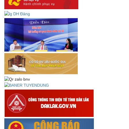
định về thành lập, tổ chức và hoạt động của tổ chức phối
hợp liên ngành
Thông báo về việc tải biểu mẫu báo cáo kết quả 06 năm
thực hiện Nghị quyết số 18-NQ/TW và Nghị quyết số 19-
NQ/TW
Thư chúc mừng của Bộ trưởng Bộ Nội vụ nhân dịp kỷ
niệm 78 năm Ngày thành lập Bộ Nội vụ, Ngày truyền
thống ngành Tổ chức nhà nước (28/8/1945-28/8/2023)
Thông báo về việc đăng tải Bộ câu hỏi và gợi ý trả lời Hội
thi dân vận khéo năm 2023