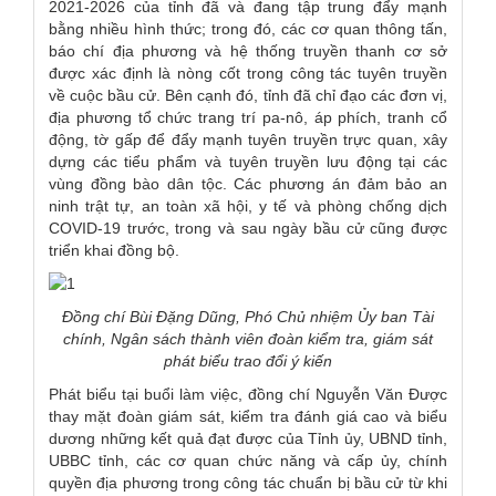
2021-2026 của tỉnh đã và đang tập trung đẩy mạnh
bằng nhiều hình thức; trong đó, các cơ quan thông tấn,
báo chí địa phương và hệ thống truyền thanh cơ sở
được xác định là nòng cốt trong công tác tuyên truyền
về cuộc bầu cử. Bên cạnh đó, tỉnh đã chỉ đạo các đơn vị,
địa phương tổ chức trang trí pa-nô, áp phích, tranh cổ
động, tờ gấp để đẩy mạnh tuyên truyền trực quan, xây
dựng các tiểu phẩm và tuyên truyền lưu động tại các
vùng đồng bào dân tộc. Các phương án đảm bảo an
ninh trật tự, an toàn xã hội, y tế và phòng chống dịch
COVID-19 trước, trong và sau ngày bầu cử cũng được
triển khai đồng bộ.
Đồng chí Bùi Đặng Dũng, Phó Chủ nhiệm Ủy ban Tài
chính, Ngân sách thành viên
đoàn kiểm tra, giám sát
phát biểu trao đổi ý kiến
Phát biểu tại buổi làm việc, đồng chí Nguyễn Văn Được
thay mặt đoàn giám sát, kiểm tra đánh giá cao và biểu
dương những kết quả đạt được của Tỉnh ủy, UBND tỉnh,
UBBC tỉnh, các cơ quan chức năng và cấp ủy, chính
quyền địa phương trong công tác chuẩn bị bầu cử từ khi