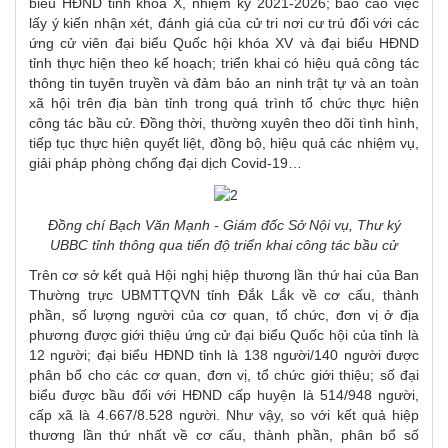
biểu HĐND tỉnh khóa X, nhiệm kỳ 2021-2026; báo cáo việc
lấy ý kiến nhận xét, đánh giá của cử tri nơi cư trú đối với các
ứng cử viên đại biểu Quốc hội khóa XV và đại biểu HĐND
tỉnh thực hiện theo kế hoạch; triển khai có hiệu quả công tác
thông tin tuyên truyền và đảm bảo an ninh trật tự và an toàn
xã hội trên địa bàn tỉnh trong quá trình tổ chức thực hiện
công tác bầu cử. Đồng thời, thường xuyên theo dõi tình hình,
tiếp tục thực hiện quyết liệt, đồng bộ, hiệu quả các nhiệm vụ,
giải pháp phòng chống đại dịch Covid-19…
Đồng chí
Bạch Văn Mạnh
- Giám đốc Sở Nội vụ,
Thư ký
UBBC tỉnh thông qua
tiến độ triển khai công tác bầu cử
Trên cơ sở kết quả Hội nghị hiệp thương lần thứ hai của Ban
Thường trực UBMTTQVN tỉnh Đắk Lắk về cơ cấu, thành
phần, số lượng người của cơ quan, tổ chức, đơn vị ở địa
phương được giới thiệu ứng cử đại biểu Quốc hội của tỉnh là
12 người; đại biểu HĐND tỉnh là 138 người/140 người được
phân bổ cho các cơ quan, đơn vị, tổ chức giới thiệu; số đại
biểu được bầu đối với HĐND cấp huyện là 514/948 người,
cấp xã là 4.667/8.528 người. Như vậy, so với kết quả hiệp
thương lần thứ nhất về cơ cấu, thành phần, phân bổ số