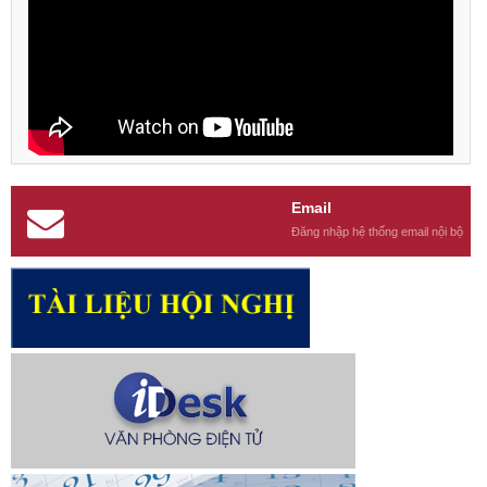
Email
Đăng nhập hệ thống email nội bộ