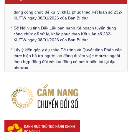
Thông báo Về việc đăng tải các văn bản ôn tập kỳ tuyển
dụng công chức để xử lý, khắc phục theo Kết luận số 232-
KL/TW ngày 08/01/2026 của Ban Bí thư
Sở Nội vụ tỉnh Đắk Lắk ban hành Kế hoạch tuyển dụng
công chức để xử lý, khắc phục theo Kết luận số 232-
KL/TW ngày 08/01/2026 của Ban Bí thư
Lấy ý kiến góp ý dự thảo Tờ trình và Quyết định Phân cấp
thực hiện hỗ trợ người lao động đi làm việc ở nước ngoài
theo hợp đồng đối với lao động có nơi ở hiện tại tại địa
phương
Về việc lấy ý kiến góp ý Dự thảo Quyết định phân cấp thực
hiện quy định về người lao động nước ngoài làm việc trên
địa bàn tỉnh Đắk Lắk theo trình tự, thủ tục rút gọn trong
xây dựng, ban hành văn bản quy phạm pháp luật
Góp ý dự thảo Thông tư quy định nghiệp vụ lưu trữ tài liệu
lưu trữ số:
DANH SÁCH HỒ SƠ CÁN BỘ ĐI B TỈNH ĐĂK LẮK -
Lấy ý kiến dự thảo Quyết định quy phạm pháp luật quy