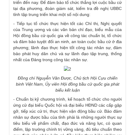
triển đến nay. Để đảm bảo tổ chức thắng lợi cuộc bầu cử
tại địa phương, đoàn giám sát, kiểm tra đề nghị UBBC
tỉnh tập trung triển khai một số nội dung:
- Tiếp tục tổ chức thực hiện tốt các Chỉ thị, Nghị quyết
của Trung ương và các văn bản chỉ đạo, biểu mẫu của
Hội đồng bầu cử quốc gia về công tác chuẩn bị, tổ chức
và đảm bảo tuyệt đối an ninh, an toàn cuộc bầu cử ở địa
phương; lãnh đạo thực hiện tốt công tác nhân sự, đảm
bảo phát huy dân chủ và sự lãnh đạo tập trung, thống
nhất của Đảng trong công tác nhân sự.
Đồng chí Nguyễn Văn Được, Chủ tịch Hội Cựu chiến
binh Việt Nam, Ủy viên Hội đồng bầu cử quốc
gia phát
biểu kết luận
- Chuẩn bị kỹ chương trình, kế hoạch tổ chức cho người
ứng cử đại biểu Quốc hội và đại biểu HĐND các cấp gặp
gỡ, tiếp xúc cử tri, thực hiện vận động bầu cử. Bảo đảm
nhân sự được bầu của tỉnh phải là những người thực sự
tiêu biểu về phẩm chất, đạo đức và năng lực, có quan
điểm, lập trường chính trị vững vàng, đủ tiêu chuẩn theo