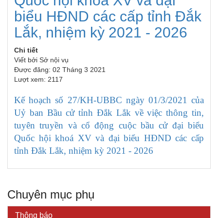
Quốc hội khoá XV và đại
biểu HĐND các cấp tỉnh Đắk
Lắk, nhiệm kỳ 2021 - 2026
Chi tiết
Viết bởi
Sở nội vụ
Được đăng: 02 Tháng 3 2021
Lượt xem: 2117
Kế hoạch số 27/KH-UBBC ngày 01/3/2021 của
Uỷ ban Bầu cử tỉnh Đắk Lắk về việc thông tin,
tuyên truyền và cổ động cuộc bầu cử đại biểu
Quốc hội khoá XV và đại biểu HĐND các cấp
tỉnh Đắk Lắk, nhiệm kỳ 2021 - 2026
Kế hoạch Kiểm tra, sát hạch để tiếp nhận vào làm công
chức tỉnh Đắk Lắk năm 2026
Thông báo Về việc triệu tập thí sinh tham gia thi tuyển
Chuyên mục phụ
công chức để xử lý, khắc phục theo Kết luận số 232-
KL/TW ngày 08/01/2026 của Ban Bí thư
Thông báo