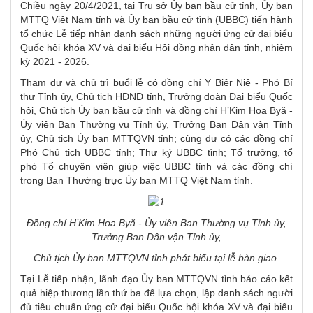
Chiều ngày 20/4/2021, tại Trụ sở Ủy ban bầu cử tỉnh, Ủy ban
MTTQ Việt Nam tỉnh và Ủy ban bầu cử tỉnh (UBBC) tiến hành
tổ chức Lễ tiếp nhận danh sách những người ứng cử đại biểu
Quốc hội khóa XV và đại biểu Hội đồng nhân dân tỉnh, nhiệm
kỳ 2021 - 2026.
Tham dự và chủ trì buổi lễ có đồng chí Y Biêr Niê - Phó Bí
thư Tỉnh ủy, Chủ tịch HĐND tỉnh, Trưởng đoàn Đại biểu Quốc
hội, Chủ tịch Ủy ban bầu cử tỉnh và đồng chí H’Kim Hoa Byă -
Ủy viên Ban Thường vụ Tỉnh ủy, Trưởng Ban Dân vận Tỉnh
ủy, Chủ tịch Ủy ban MTTQVN tỉnh; cùng dự có các đồng chí
Phó Chủ tịch UBBC tỉnh; Thư ký UBBC tỉnh; Tổ trưởng, tổ
phó Tổ chuyên viên giúp việc UBBC tỉnh và các đồng chí
trong Ban Thường trực Ủy ban MTTQ Việt Nam tỉnh.
Đ
ồng chí H’Kim Hoa Byă - Ủy viên Ban Thường vụ Tỉnh ủy,
Trưởng Ban Dân vận Tỉnh ủy,
Chủ tịch Ủy ban MTTQVN tỉnh phát biểu tại lễ bàn giao
Tại Lễ tiếp nhận, lãnh đạo Ủy ban MTTQVN tỉnh báo cáo kết
quả hiệp thương lần thứ ba để lựa chọn, lập danh sách người
đủ tiêu chuẩn ứng cử đại biểu Quốc hội khóa XV và đại biểu