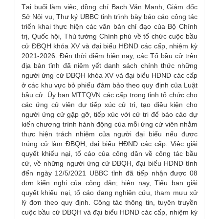
Tại buổi làm việc, đồng chí Bạch Văn Mạnh, Giám đốc
Sở Nội vụ, Thư ký UBBC tỉnh trình bày báo cáo công tác
triển khai thực hiện các văn bản chỉ đạo của Bộ Chính
trị, Quốc hội, Thủ tướng Chính phủ về tổ chức cuộc bầu
cử ĐBQH khóa XV và đại biểu HĐND các cấp, nhiệm kỳ
2021-2026. Đến thời điểm hiện nay, các Tổ bầu cử trên
địa bàn tỉnh đã niêm yết danh sách chính thức những
người ứng cử ĐBQH khóa XV và đại biểu HĐND các cấp
ở các khu vực bỏ phiếu đảm bảo theo quy định của Luật
bầu cử. Ủy ban MTTQVN các cấp trong tỉnh tổ chức cho
các ứng cử viên dự tiếp xúc cử tri, tạo điều kiện cho
người ứng cử gặp gỡ, tiếp xúc với cử tri để báo cáo dự
kiến chương trình hành động của mỗi ứng cử viên nhằm
thực hiện trách nhiệm của người đại biểu nếu được
trúng cử làm ĐBQH, đại biểu HĐND các cấp. Việc giải
quyết khiếu nại, tố cáo của công dân về công tác bầu
cử, về những người ứng cử ĐBQH, đại biểu HĐND tính
đến ngày 12/5/2021 UBBC tỉnh đã tiếp nhận được 08
đơn kiến nghị của công dân; hiện nay, Tiểu ban giải
quyết khiếu nại, tố cáo đang nghiên cứu, tham mưu xử
lý đơn theo quy định. Công tác thông tin, tuyên truyền
cuộc bầu cử ĐBQH và đại biểu HĐND các cấp, nhiệm kỳ