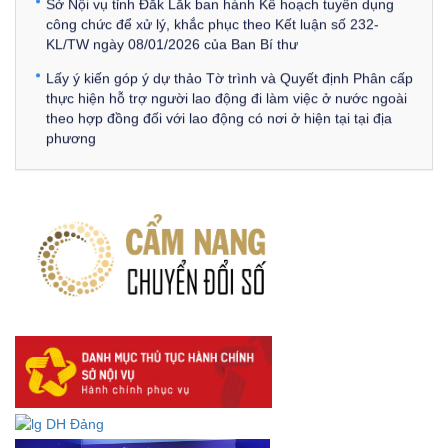
công chức để xử lý, khắc phục theo Kết luận số 232-
KL/TW ngày 08/01/2026 của Ban Bí thư
Lấy ý kiến góp ý dự thảo Tờ trình và Quyết định Phân cấp
thực hiện hỗ trợ người lao động đi làm việc ở nước ngoài
theo hợp đồng đối với lao động có nơi ở hiện tại tại địa
phương
Về việc lấy ý kiến góp ý Dự thảo Quyết định phân cấp thực
hiện quy định về người lao động nước ngoài làm việc trên
địa bàn tỉnh Đắk Lắk theo trình tự, thủ tục rút gọn trong
xây dựng, ban hành văn bản quy phạm pháp luật
Góp ý dự thảo Thông tư quy định nghiệp vụ lưu trữ tài liệu
lưu trữ số:
DANH SÁCH HỒ SƠ CÁN BỘ ĐI B TỈNH ĐĂK LẮK -
Lấy ý kiến dự thảo Quyết định quy phạm pháp luật quy
định về thành lập, tổ chức và hoạt động của tổ chức phối
hợp liên ngành
Thông báo về việc tải biểu mẫu báo cáo kết quả 06 năm
thực hiện Nghị quyết số 18-NQ/TW và Nghị quyết số 19-