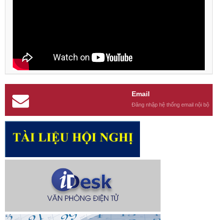
Email
Đăng nhập hệ thống email nội bộ