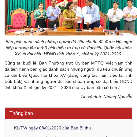
Bàn giao danh sách những người đủ tiêu chuẩn đã được Hội nghị
hiệp thương lần thứ 3 giới thiệu ra ứng cử
đại biểu Quốc hội khóa
XV và đại biểu HĐND tỉnh khóa X, nhiệm kỳ 2021-2026.
Cũng tại buổi lễ, Ban Thường trực Ủy ban MTTQ Việt Nam tỉnh
đã tiến hành bàn giao danh sách những người đủ tiêu chuẩn ứng
Kế hoạch Kiểm tra, sát hạch để tiếp nhận vào làm công
cử đại biểu Quốc hội khóa XV (đang công tác, làm việc tại tỉnh
chức tỉnh Đắk Lắk năm 2026
Đắk Lắk) và những người đủ tiêu chuẩn ứng cử đại biểu HĐND
tỉnh khóa X, nhiệm kỳ 2021 - 2026 cho Ủy ban bầu cử tỉnh./.
Thông báo Về việc triệu tập thí sinh tham gia thi tuyển
Tin và ảnh: Nhung Nguyễn
công chức để xử lý, khắc phục theo Kết luận số 232-
KL/TW ngày 08/01/2026 của Ban Bí thư
Thông báo
Thông báo Về việc đăng tải các văn bản ôn tập kỳ tuyển
dụng công chức để xử lý, khắc phục theo Kết luận số 232-
KL/TW ngày 08/01/2026 của Ban Bí thư
Sở Nội vụ tỉnh Đắk Lắk ban hành Kế hoạch tuyển dụng