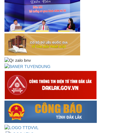
NQ/TW
Thư chúc mừng của Bộ trưởng Bộ Nội vụ nhân dịp kỷ
niệm 78 năm Ngày thành lập Bộ Nội vụ, Ngày truyền
thống ngành Tổ chức nhà nước (28/8/1945-28/8/2023)
Thông báo về việc đăng tải Bộ câu hỏi và gợi ý trả lời Hội
thi dân vận khéo năm 2023