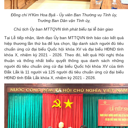
Đ
ồng chí H’Kim Hoa Byă - Ủy viên Ban Thường vụ Tỉnh ủy,
Trưởng Ban Dân vận Tỉnh ủy,
Chủ tịch Ủy ban MTTQVN tỉnh phát biểu tại lễ bàn giao
Tại Lễ tiếp nhận, lãnh đạo Ủy ban MTTQVN tỉnh báo cáo kết quả
hiệp thương lần thứ ba để lựa chọn, lập danh sách người đủ tiêu
chuẩn ứng cử đại biểu Quốc hội khóa XV và đại biểu HĐND tỉnh
khóa X, nhiệm kỳ 2021 - 2026. Theo đó, kết quả Hội nghị thỏa
thuận và thống nhất biểu quyết thông qua danh sách những
người đủ tiêu chuẩn ứng cử đại biểu Quốc hội khóa XV của tỉnh
Đắk Lắk là 11 người và 125 người đủ tiêu chuẩn ứng cử đại biểu
HĐND tỉnh Đắk Lắk khóa X, nhiệm kỳ 2021 - 2026.