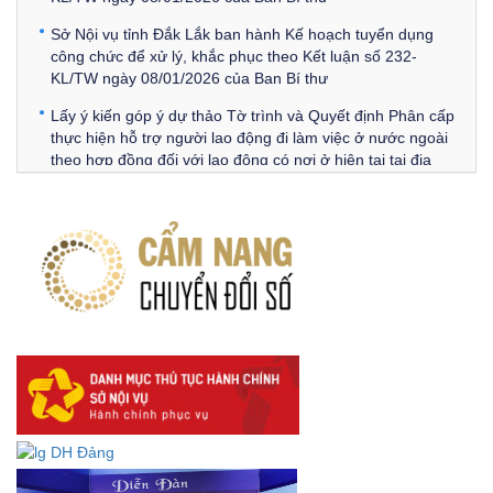
Sở Nội vụ tỉnh Đắk Lắk ban hành Kế hoạch tuyển dụng
công chức để xử lý, khắc phục theo Kết luận số 232-
KL/TW ngày 08/01/2026 của Ban Bí thư
Lấy ý kiến góp ý dự thảo Tờ trình và Quyết định Phân cấp
thực hiện hỗ trợ người lao động đi làm việc ở nước ngoài
theo hợp đồng đối với lao động có nơi ở hiện tại tại địa
phương
Về việc lấy ý kiến góp ý Dự thảo Quyết định phân cấp thực
hiện quy định về người lao động nước ngoài làm việc trên
địa bàn tỉnh Đắk Lắk theo trình tự, thủ tục rút gọn trong
xây dựng, ban hành văn bản quy phạm pháp luật
Góp ý dự thảo Thông tư quy định nghiệp vụ lưu trữ tài liệu
lưu trữ số:
DANH SÁCH HỒ SƠ CÁN BỘ ĐI B TỈNH ĐĂK LẮK -
Lấy ý kiến dự thảo Quyết định quy phạm pháp luật quy
định về thành lập, tổ chức và hoạt động của tổ chức phối
hợp liên ngành
Thông báo về việc tải biểu mẫu báo cáo kết quả 06 năm