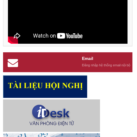
Email
Đăng nhập hệ thống email nội bộ