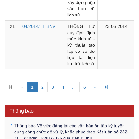
xây dựng nộp
vào Lưu trữ
lịch sử
21
04/2014/TT-BNV
THÔNG TƯ
23-06-2014
quy định định
mức kinh tế -
kỹ thuật tạo
lập cơ sở dữ
liệu tài liệu
lưu trữ lịch sử
Kế hoạch Kiểm tra, sát hạch để tiếp nhận vào làm công
«
1
2
3
4
...
6
»
chức tỉnh Đắk Lắk năm 2026
Thông báo Về việc triệu tập thí sinh tham gia thi tuyển
công chức để xử lý, khắc phục theo Kết luận số 232-
Thông báo
KL/TW ngày 08/01/2026 của Ban Bí thư
Thông báo Về việc đăng tải các văn bản ôn tập kỳ tuyển
dụng công chức để xử lý, khắc phục theo Kết luận số 232-
KL/TW ngày 08/01/2026 của Ban Bí thư