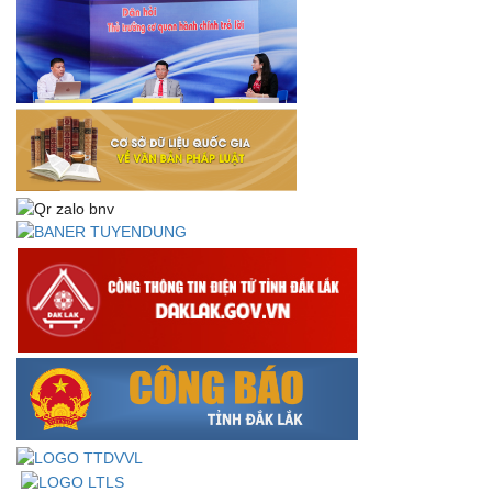
thực hiện Nghị quyết số 18-NQ/TW và Nghị quyết số 19-
NQ/TW
Thư chúc mừng của Bộ trưởng Bộ Nội vụ nhân dịp kỷ
niệm 78 năm Ngày thành lập Bộ Nội vụ, Ngày truyền
thống ngành Tổ chức nhà nước (28/8/1945-28/8/2023)
Thông báo về việc đăng tải Bộ câu hỏi và gợi ý trả lời Hội
thi dân vận khéo năm 2023