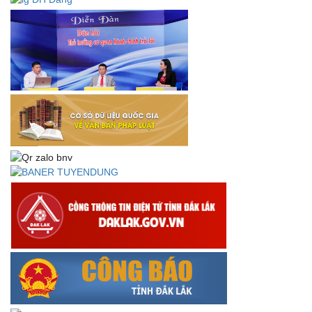
Thông báo về việc tải biểu mẫu báo cáo kết quả 06 năm
thực hiện Nghị quyết số 18-NQ/TW và Nghị quyết số 19-
NQ/TW
Thư chúc mừng của Bộ trưởng Bộ Nội vụ nhân dịp kỷ
niệm 78 năm Ngày thành lập Bộ Nội vụ, Ngày truyền
thống ngành Tổ chức nhà nước (28/8/1945-28/8/2023)
Thông báo về việc đăng tải Bộ câu hỏi và gợi ý trả lời Hội
thi dân vận khéo năm 2023