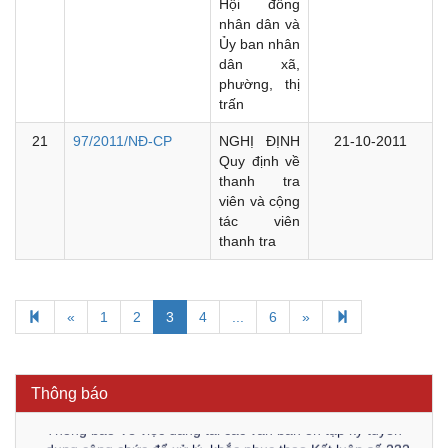
Hội đồng
nhân dân và
Ủy ban nhân
dân xã,
phường, thị
trấn
21
97/2011/NĐ-CP
NGHỊ ĐỊNH
21-10-2011
Quy định về
thanh tra
viên và cộng
tác viên
thanh tra
Kế hoạch Kiểm tra, sát hạch để tiếp nhận vào làm công
chức tỉnh Đắk Lắk năm 2026
«
1
2
3
4
...
6
»
Thông báo Về việc triệu tập thí sinh tham gia thi tuyển
công chức để xử lý, khắc phục theo Kết luận số 232-
KL/TW ngày 08/01/2026 của Ban Bí thư
Thông báo
Thông báo Về việc đăng tải các văn bản ôn tập kỳ tuyển
dụng công chức để xử lý, khắc phục theo Kết luận số 232-