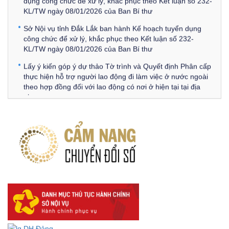
KL/TW ngày 08/01/2026 của Ban Bí thư
Sở Nội vụ tỉnh Đắk Lắk ban hành Kế hoạch tuyển dụng
công chức để xử lý, khắc phục theo Kết luận số 232-
KL/TW ngày 08/01/2026 của Ban Bí thư
Lấy ý kiến góp ý dự thảo Tờ trình và Quyết định Phân cấp
thực hiện hỗ trợ người lao động đi làm việc ở nước ngoài
theo hợp đồng đối với lao động có nơi ở hiện tại tại địa
phương
Về việc lấy ý kiến góp ý Dự thảo Quyết định phân cấp thực
hiện quy định về người lao động nước ngoài làm việc trên
địa bàn tỉnh Đắk Lắk theo trình tự, thủ tục rút gọn trong
xây dựng, ban hành văn bản quy phạm pháp luật
Góp ý dự thảo Thông tư quy định nghiệp vụ lưu trữ tài liệu
lưu trữ số:
DANH SÁCH HỒ SƠ CÁN BỘ ĐI B TỈNH ĐĂK LẮK -
Lấy ý kiến dự thảo Quyết định quy phạm pháp luật quy
định về thành lập, tổ chức và hoạt động của tổ chức phối
hợp liên ngành