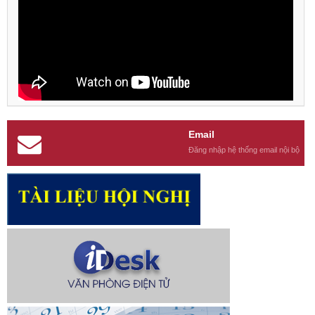
Email
Đăng nhập hệ thống email nội bộ