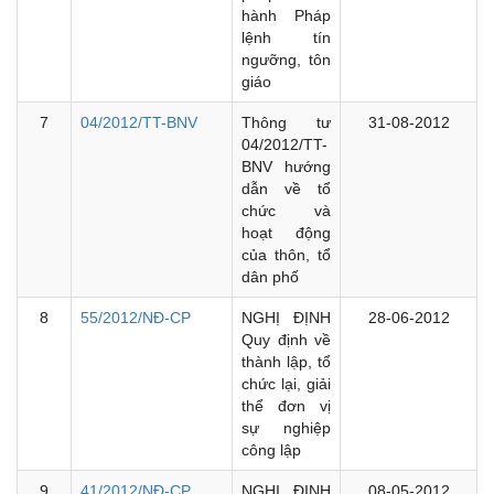
hành Pháp
lệnh tín
ngưỡng, tôn
giáo
7
04/2012/TT-BNV
Thông tư
31-08-2012
04/2012/TT-
BNV hướng
dẫn về tổ
chức và
hoạt động
của thôn, tổ
dân phố
8
55/2012/NĐ-CP
NGHỊ ĐỊNH
28-06-2012
Quy định về
thành lập, tổ
chức lại, giải
thể đơn vị
sự nghiệp
công lập
9
41/2012/NĐ-CP
NGHỊ ĐỊNH
08-05-2012