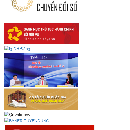
Góp ý dự thảo Thông tư quy định nghiệp vụ lưu trữ tài liệu
lưu trữ số:
DANH SÁCH HỒ SƠ CÁN BỘ ĐI B TỈNH ĐĂK LẮK -
Lấy ý kiến dự thảo Quyết định quy phạm pháp luật quy
định về thành lập, tổ chức và hoạt động của tổ chức phối
hợp liên ngành
Thông báo về việc tải biểu mẫu báo cáo kết quả 06 năm
thực hiện Nghị quyết số 18-NQ/TW và Nghị quyết số 19-
NQ/TW
Thư chúc mừng của Bộ trưởng Bộ Nội vụ nhân dịp kỷ
niệm 78 năm Ngày thành lập Bộ Nội vụ, Ngày truyền
thống ngành Tổ chức nhà nước (28/8/1945-28/8/2023)
Thông báo về việc đăng tải Bộ câu hỏi và gợi ý trả lời Hội
thi dân vận khéo năm 2023