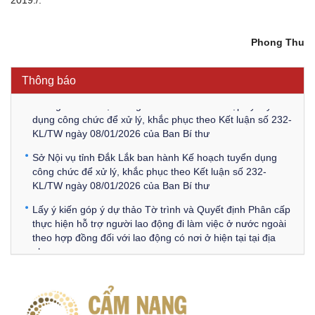
Kế hoạch Kiểm tra, sát hạch để tiếp nhận vào làm công
chức tỉnh Đắk Lắk năm 2026
Phong Thu
Thông báo Về việc triệu tập thí sinh tham gia thi tuyển
công chức để xử lý, khắc phục theo Kết luận số 232-
KL/TW ngày 08/01/2026 của Ban Bí thư
Thông báo
Thông báo Về việc đăng tải các văn bản ôn tập kỳ tuyển
dụng công chức để xử lý, khắc phục theo Kết luận số 232-
KL/TW ngày 08/01/2026 của Ban Bí thư
Sở Nội vụ tỉnh Đắk Lắk ban hành Kế hoạch tuyển dụng
công chức để xử lý, khắc phục theo Kết luận số 232-
KL/TW ngày 08/01/2026 của Ban Bí thư
Lấy ý kiến góp ý dự thảo Tờ trình và Quyết định Phân cấp
thực hiện hỗ trợ người lao động đi làm việc ở nước ngoài
theo hợp đồng đối với lao động có nơi ở hiện tại tại địa
phương
Về việc lấy ý kiến góp ý Dự thảo Quyết định phân cấp thực
hiện quy định về người lao động nước ngoài làm việc trên
địa bàn tỉnh Đắk Lắk theo trình tự, thủ tục rút gọn trong
xây dựng, ban hành văn bản quy phạm pháp luật