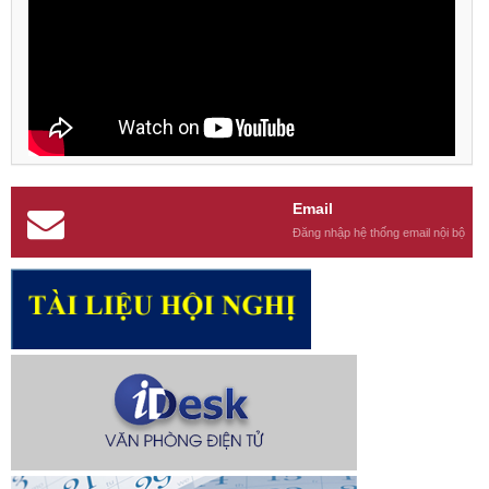
Email
Đăng nhập hệ thống email nội bộ