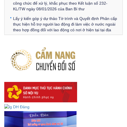
công chức để xử lý, khắc phục theo Kết luận số 232-
KL/TW ngày 08/01/2026 của Ban Bí thư
Lấy ý kiến góp ý dự thảo Tờ trình và Quyết định Phân cấp
thực hiện hỗ trợ người lao động đi làm việc ở nước ngoài
theo hợp đồng đối với lao động có nơi ở hiện tại tại địa
phương
Về việc lấy ý kiến góp ý Dự thảo Quyết định phân cấp thực
hiện quy định về người lao động nước ngoài làm việc trên
địa bàn tỉnh Đắk Lắk theo trình tự, thủ tục rút gọn trong
xây dựng, ban hành văn bản quy phạm pháp luật
Góp ý dự thảo Thông tư quy định nghiệp vụ lưu trữ tài liệu
lưu trữ số:
DANH SÁCH HỒ SƠ CÁN BỘ ĐI B TỈNH ĐĂK LẮK -
Lấy ý kiến dự thảo Quyết định quy phạm pháp luật quy
định về thành lập, tổ chức và hoạt động của tổ chức phối
hợp liên ngành
Thông báo về việc tải biểu mẫu báo cáo kết quả 06 năm
thực hiện Nghị quyết số 18-NQ/TW và Nghị quyết số 19-
NQ/TW