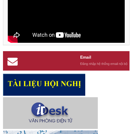
Email
Đăng nhập hệ thống email nội bộ