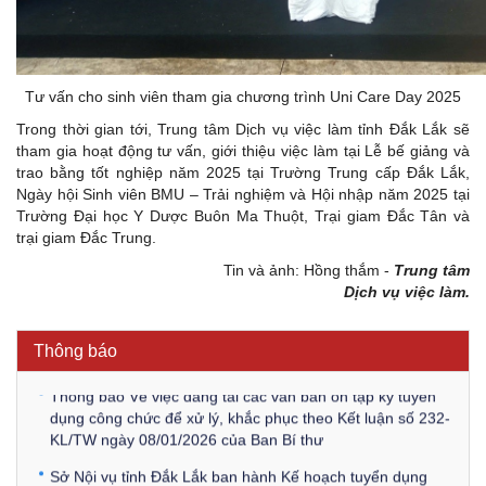
Tư vấn cho sinh viên tham gia chương trình Uni Care Day 2025
Trong thời gian tới, Trung tâm Dịch vụ việc làm tỉnh Đắk Lắk sẽ
tham gia hoạt động tư vấn, giới thiệu việc làm tại Lễ bế giảng và
trao bằng tốt nghiệp năm 2025 tại Trường Trung cấp Đắk Lắk,
Ngày hội Sinh viên BMU – Trải nghiệm và Hội nhập năm 2025 tại
Trường Đại học Y Dược Buôn Ma Thuột, Trại giam Đắc Tân và
trại giam Đắc Trung.
Kế hoạch Kiểm tra, sát hạch để tiếp nhận vào làm công
Tin và ảnh: Hồng thắm -
Trung tâm
chức tỉnh Đắk Lắk năm 2026
Dịch vụ việc làm.
Thông báo Về việc triệu tập thí sinh tham gia thi tuyển
công chức để xử lý, khắc phục theo Kết luận số 232-
Thông báo
KL/TW ngày 08/01/2026 của Ban Bí thư
Thông báo Về việc đăng tải các văn bản ôn tập kỳ tuyển
dụng công chức để xử lý, khắc phục theo Kết luận số 232-
KL/TW ngày 08/01/2026 của Ban Bí thư
Sở Nội vụ tỉnh Đắk Lắk ban hành Kế hoạch tuyển dụng