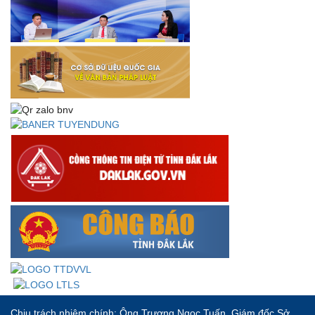
Thư chúc mừng của Bộ trưởng Bộ Nội vụ nhân dịp kỷ
niệm 78 năm Ngày thành lập Bộ Nội vụ, Ngày truyền
thống ngành Tổ chức nhà nước (28/8/1945-28/8/2023)
Thông báo về việc đăng tải Bộ câu hỏi và gợi ý trả lời Hội
thi dân vận khéo năm 2023
Chịu trách nhiệm chính: Ông Trương Ngọc Tuấn, Giám đốc Sở