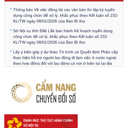
Thông báo Về việc đăng tải các văn bản ôn tập kỳ tuyển
dụng công chức để xử lý, khắc phục theo Kết luận số 232-
KL/TW ngày 08/01/2026 của Ban Bí thư
Sở Nội vụ tỉnh Đắk Lắk ban hành Kế hoạch tuyển dụng
công chức để xử lý, khắc phục theo Kết luận số 232-
KL/TW ngày 08/01/2026 của Ban Bí thư
Lấy ý kiến góp ý dự thảo Tờ trình và Quyết định Phân cấp
thực hiện hỗ trợ người lao động đi làm việc ở nước ngoài
theo hợp đồng đối với lao động có nơi ở hiện tại tại địa
phương
Về việc lấy ý kiến góp ý Dự thảo Quyết định phân cấp thực
hiện quy định về người lao động nước ngoài làm việc trên
địa bàn tỉnh Đắk Lắk theo trình tự, thủ tục rút gọn trong
xây dựng, ban hành văn bản quy phạm pháp luật
Góp ý dự thảo Thông tư quy định nghiệp vụ lưu trữ tài liệu
lưu trữ số:
DANH SÁCH HỒ SƠ CÁN BỘ ĐI B TỈNH ĐĂK LẮK -