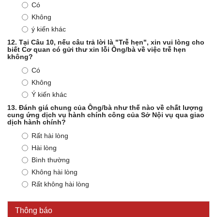
Có
Không
ý kiến khác
12.
Tại Câu 10, nếu câu trả lời là "Trễ hẹn", xin vui lòng cho
biết Cơ quan có gửi thư xin lỗi Ông/bà về việc trễ hẹn
không?
Có
Không
Ý kiến khác
13.
Đánh giá chung của Ông/bà như thế nào về chất lượng
cung ứng dịch vụ hành chính công của Sở Nội vụ qua giao
dịch hành chính?
Rất hài lòng
Hài lòng
Bình thường
Kế hoạch Kiểm tra, sát hạch để tiếp nhận vào làm công
Không hài lòng
chức tỉnh Đắk Lắk năm 2026
Rất không hài lòng
Thông báo Về việc triệu tập thí sinh tham gia thi tuyển
công chức để xử lý, khắc phục theo Kết luận số 232-
Thông báo
KL/TW ngày 08/01/2026 của Ban Bí thư