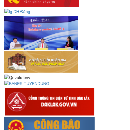
Lấy ý kiến dự thảo Quyết định quy phạm pháp luật quy
định về thành lập, tổ chức và hoạt động của tổ chức phối
hợp liên ngành
Thông báo về việc tải biểu mẫu báo cáo kết quả 06 năm
thực hiện Nghị quyết số 18-NQ/TW và Nghị quyết số 19-
NQ/TW
Thư chúc mừng của Bộ trưởng Bộ Nội vụ nhân dịp kỷ
niệm 78 năm Ngày thành lập Bộ Nội vụ, Ngày truyền
thống ngành Tổ chức nhà nước (28/8/1945-28/8/2023)
Thông báo về việc đăng tải Bộ câu hỏi và gợi ý trả lời Hội
thi dân vận khéo năm 2023