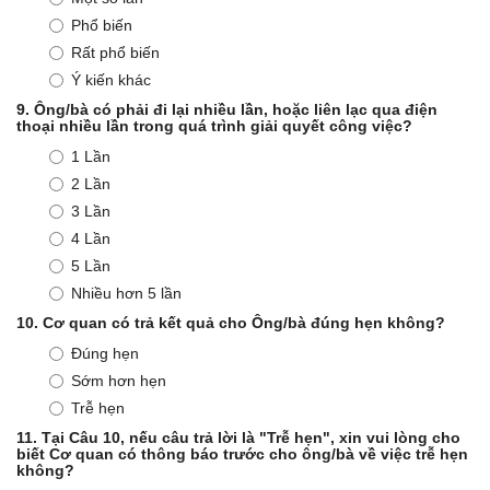
Phổ biến
Rất phổ biến
Ý kiến khác
9.
Ông/bà có phải đi lại nhiều lần, hoặc liên lạc qua điện
thoại nhiều lần trong quá trình giải quyết công việc?
1 Lần
2 Lần
3 Lần
4 Lần
5 Lần
Nhiều hơn 5 lần
10.
Cơ quan có trả kết quả cho Ông/bà đúng hẹn không?
Đúng hẹn
Sớm hơn hẹn
Trễ hẹn
11.
Tại Câu 10, nếu câu trả lời là "Trễ hẹn", xin vui lòng cho
biết Cơ quan có thông báo trước cho ông/bà về việc trễ hẹn
không?