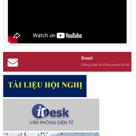
Email
Đăng nhập hệ thống email nội bộ