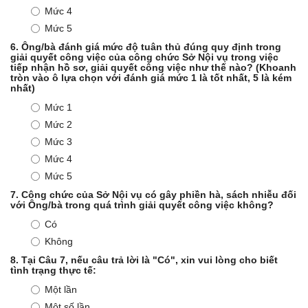
Mức 4
Mức 5
6.
Ông/bà đánh giá mức độ tuân thủ đúng quy định trong
giải quyết công việc của công chức Sở Nội vụ trong việc
tiếp nhận hồ sơ, giải quyết công việc như thế nào? (Khoanh
tròn vào ô lựa chọn với đánh giá mức 1 là tốt nhất, 5 là kém
nhất)
Mức 1
Mức 2
Mức 3
Mức 4
Mức 5
7.
Công chức của Sở Nội vụ có gây phiền hà, sách nhiễu đối
với Ông/bà trong quá trình giải quyết công việc không?
Có
Không
8.
Tại Câu 7, nếu câu trả lời là "Có", xin vui lòng cho biết
tình trạng thực tế:
Một lần
Một số lần