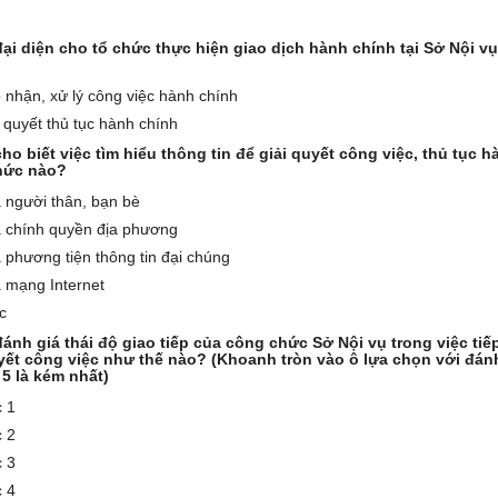
ại diện cho tổ chức thực hiện giao dịch hành chính tại Sở Nội vụ
 nhận, xử lý công việc hành chính
 quyết thủ tục hành chính
ho biết việc tìm hiểu thông tin để giải quyết công việc, thủ tục 
hức nào?
 người thân, bạn bè
 chính quyền địa phương
 phương tiện thông tin đại chúng
 mạng Internet
c
ánh giá thái độ giao tiếp của công chức Sở Nội vụ trong việc ti
uyết công việc như thế nào? (Khoanh tròn vào ô lựa chọn với đán
, 5 là kém nhất)
 1
 2
 3
 4