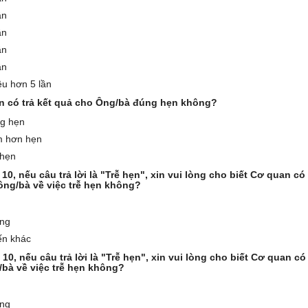
ần
ần
ần
ần
ều hơn 5 lần
n có trả kết quả cho Ông/bà đúng hẹn không?
g hẹn
 hơn hẹn
 hẹn
 10, nếu câu trả lời là "Trễ hẹn", xin vui lòng cho biết Cơ quan c
ông/bà về việc trễ hẹn không?
ng
ến khác
 10, nếu câu trả lời là "Trễ hẹn", xin vui lòng cho biết Cơ quan có
g/bà về việc trễ hẹn không?
ng