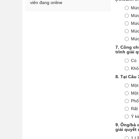
viên đang online
Mức
Mức
Mức
Mức
Mức
7.
Công chứ
trình giải
Có
Khô
8.
Tại Câu 7
Một
Một
Phổ
Rất
Ý k
9.
Ông/bà c
giải quyết
1 L