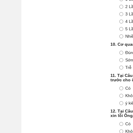
2 L
3 L
4 L
5 L
Nhi
10.
Cơ qua
Đún
Sớm
Trễ
11.
Tại Câu
trước cho 
Có
Khô
ý ki
12.
Tại Câu
xin lỗi Ôn
Có
Khô