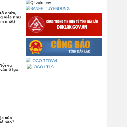
quyết số 19-NQ/TW
 tổ chức,
Thư chúc mừng của Bộ trưởng Bộ
ng việc như
Nội vụ nhân dịp kỷ niệm 78 năm
ém nhất)
Ngày thành lập Bộ Nội vụ, Ngày
truyền thống ngành Tổ chức nhà
nước (28/8/1945-28/8/2023)
Thông báo về việc đăng tải Bộ câu
hỏi và gợi ý trả lời Hội thi dân vận
khéo năm 2023
Nội vụ
 vào ô lựa
ệc của
thế nào?