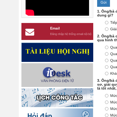
Gửi
1.
Ông/bà đ
dung gì?
Tiếp
Email
Giải
Đăng nhập hệ thống email nội bộ
2.
Ông/bà c
qua hình t
Qua
Qua
Qua
Qua
Khá
3.
Ông/bà đ
sơ, giải q
là tốt nhất
Mức
Mức
Mức
Mức