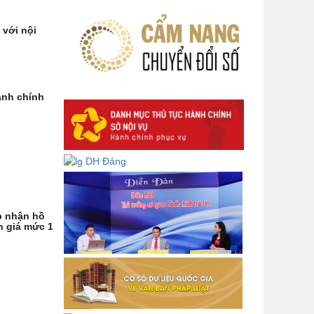
phương
 với nội
Về việc lấy ý kiến góp ý Dự thảo
Quyết định phân cấp thực hiện quy
định về người lao động nước ngoài
làm việc trên địa bàn tỉnh Đắk Lắk
theo trình tự, thủ tục rút gọn trong
hành chính
xây dựng, ban hành văn bản quy
phạm pháp luật
Góp ý dự thảo Thông tư quy định
nghiệp vụ lưu trữ tài liệu lưu trữ số:
DANH SÁCH HỒ SƠ CÁN BỘ ĐI B
TỈNH ĐĂK LẮK -
Lấy ý kiến dự thảo Quyết định quy
ếp nhận hồ
h giá mức 1
phạm pháp luật quy định về thành
lập, tổ chức và hoạt động của tổ
chức phối hợp liên ngành
Thông báo về việc tải biểu mẫu
báo cáo kết quả 06 năm thực hiện
Nghị quyết số 18-NQ/TW và Nghị