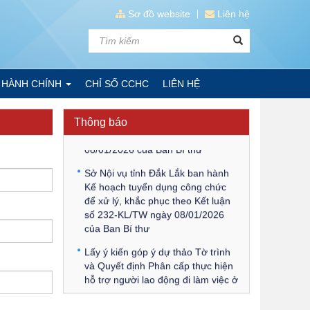
Thông báo Về việc triệu tập thí
Sơ đồ website
Liên hệ
sinh tham gia thi tuyển công chức
để xử lý, khắc phục theo Kết luận
số 232-KL/TW ngày 08/01/2026
của Ban Bí thư
 HÀNH CHÍNH
CHỈ SỐ CCHC
LIÊN HỆ
Thông báo Về việc đăng tải các
văn bản ôn tập kỳ tuyển dụng công
chức để xử lý, khắc phục theo Kết
Thông báo
luận số 232-KL/TW ngày
08/01/2026 của Ban Bí thư
Sở Nội vụ tỉnh Đắk Lắk ban hành
Kế hoạch tuyển dụng công chức
để xử lý, khắc phục theo Kết luận
số 232-KL/TW ngày 08/01/2026
của Ban Bí thư
Lấy ý kiến góp ý dự thảo Tờ trình
và Quyết định Phân cấp thực hiện
hỗ trợ người lao động đi làm việc ở
nước ngoài theo hợp đồng đối với
lao động có nơi ở hiện tại tại địa