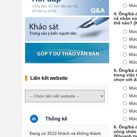
Mức
4.
Ông/bà đ
cá nhân củ
thế nào? (
Mức
Mức
Mức
Mức
Mức
5.
Ông/bà đ
trong việc
Liên kết website
chọn với đá
Mức
Mức
Mức
Mức
Thống kê
Mức
6.
Ông/bà đ
công chức 
Đang có 3522 khách và không thành
(Khoanh tr