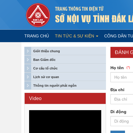
TRANG CHỦ
TIN TỨC & SỰ KIỆN
CÔNG DÂN T
Giới thiệu chung
ĐÁNH G
Ban Giám đốc
Họ tên
(*)
Cơ cấu tổ chức
Lịch sử cơ quan
Thông tin người phát ngôn
Địa chỉ
Video
Di động