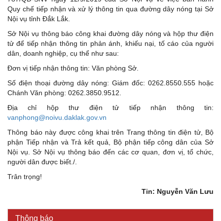
Quy chế tiếp nhận và xử lý thông tin qua đường dây nóng tại Sở
Nội vụ tỉnh Đắk Lắk.
Sở Nội vụ thông báo công khai đường dây nóng và hộp thư điện
tử để tiếp nhận thông tin phản ánh, khiếu nại, tố cáo của người
dân, doanh nghiệp, cụ thể như sau:
Đơn vị tiếp nhận thông tin: Văn phòng Sở.
Số điện thoại đường dây nóng: Giám đốc: 0262.8550.555 hoặc
Chánh Văn phòng: 0262.3850.9512.
Địa chỉ hộp thư điện tử tiếp nhận thông tin:
vanphong@noivu.daklak.gov.vn
Thông báo này được công khai trên Trang thông tin điện tử, Bộ
phận Tiếp nhận và Trả kết quả, Bộ phận tiếp công dân của Sở
Nội vụ. Sở Nội vụ thông báo đến các cơ quan, đơn vị, tổ chức,
người dân được biết./.
Kế hoạch Kiểm tra, sát hạch để tiếp nhận vào làm công
Trân trọng!
chức tỉnh Đắk Lắk năm 2026
Tin: Nguyễn Văn Lưu
Thông báo Về việc triệu tập thí sinh tham gia thi tuyển
công chức để xử lý, khắc phục theo Kết luận số 232-
KL/TW ngày 08/01/2026 của Ban Bí thư
Thông báo