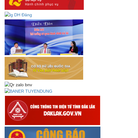
Lấy ý kiến dự thảo Quyết định quy phạm pháp luật quy
định về thành lập, tổ chức và hoạt động của tổ chức phối
hợp liên ngành
Thông báo về việc tải biểu mẫu báo cáo kết quả 06 năm
thực hiện Nghị quyết số 18-NQ/TW và Nghị quyết số 19-
NQ/TW
Thư chúc mừng của Bộ trưởng Bộ Nội vụ nhân dịp kỷ
niệm 78 năm Ngày thành lập Bộ Nội vụ, Ngày truyền
thống ngành Tổ chức nhà nước (28/8/1945-28/8/2023)
Thông báo về việc đăng tải Bộ câu hỏi và gợi ý trả lời Hội
thi dân vận khéo năm 2023