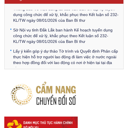
Thông báo Về việc đăng tải các văn bản ôn tập kỳ tuyển
dụng công chức để xử lý, khắc phục theo Kết luận số 232-
KL/TW ngày 08/01/2026 của Ban Bí thư
Sở Nội vụ tỉnh Đắk Lắk ban hành Kế hoạch tuyển dụng
công chức để xử lý, khắc phục theo Kết luận số 232-
KL/TW ngày 08/01/2026 của Ban Bí thư
Lấy ý kiến góp ý dự thảo Tờ trình và Quyết định Phân cấp
thực hiện hỗ trợ người lao động đi làm việc ở nước ngoài
theo hợp đồng đối với lao động có nơi ở hiện tại tại địa
phương
Về việc lấy ý kiến góp ý Dự thảo Quyết định phân cấp thực
hiện quy định về người lao động nước ngoài làm việc trên
địa bàn tỉnh Đắk Lắk theo trình tự, thủ tục rút gọn trong
xây dựng, ban hành văn bản quy phạm pháp luật
Góp ý dự thảo Thông tư quy định nghiệp vụ lưu trữ tài liệu
lưu trữ số:
DANH SÁCH HỒ SƠ CÁN BỘ ĐI B TỈNH ĐĂK LẮK -