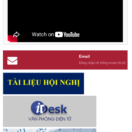
Email
Đăng nhập hệ thống email nội bộ