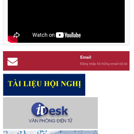
Email
Đăng nhập hệ thống email nội bộ