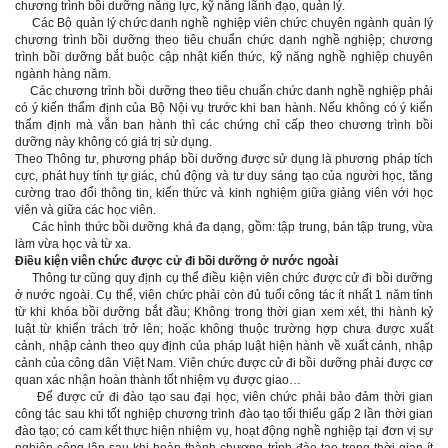
chương trình bồi dưỡng năng lực, kỹ năng lãnh đạo, quản lý.
Các Bộ quản lý chức danh nghề nghiệp viên chức chuyên ngành quản lý
chương trình bồi dưỡng theo tiêu chuẩn chức danh nghề nghiệp; chương
trình bồi dưỡng bắt buộc cập nhật kiến thức, kỹ năng nghề nghiệp chuyên
ngành hàng năm.
Các chương trình bồi dưỡng theo tiêu chuẩn chức danh nghề nghiệp phải
có ý kiến thẩm định của Bộ Nội vụ trước khi ban hành. Nếu không có ý kiến
thẩm định mà vẫn ban hành thì các chứng chỉ cấp theo chương trình bồi
dưỡng này không có giá trị sử dụng.
Theo Thông tư, phương pháp bồi dưỡng được sử dụng là phương pháp tích
cực, phát huy tính tự giác, chủ động và tư duy sáng tạo của người học, tăng
cường trao đổi thông tin, kiến thức và kinh nghiệm giữa giảng viên với học
viên và giữa các học viên.
Các hình thức bồi dưỡng khá đa dạng, gồm: tập trung, bán tập trung, vừa
làm vừa học và từ xa.
Điều kiện viên chức được cử đi bồi dưỡng ở nước ngoài
Thông tư cũng quy định cụ thể điều kiện viên chức được cử đi bồi dưỡng
ở nước ngoài. Cụ thể, viên chức phải còn đủ tuổi công tác ít nhất 1 năm tính
từ khi khóa bồi dưỡng bắt đầu; Không trong thời gian xem xét, thi hành kỷ
luật từ khiển trách trở lên; hoặc không thuộc trường hợp chưa được xuất
cảnh, nhập cảnh theo quy định của pháp luật hiện hành về xuất cảnh, nhập
cảnh của công dân Việt Nam. Viên chức được cử đi bồi dưỡng phải được cơ
quan xác nhận hoàn thành tốt nhiệm vụ được giao…
Để được cử đi đào tạo sau đại học, viên chức phải bảo đảm thời gian
công tác sau khi tốt nghiệp chương trình đào tạo tối thiểu gấp 2 lần thời gian
đào tạo; có cam kết thực hiện nhiệm vụ, hoạt động nghề nghiệp tại đơn vị sự
nghiệp công lập sau khi hoàn thành chương trình đào tạo trong thời gian ít