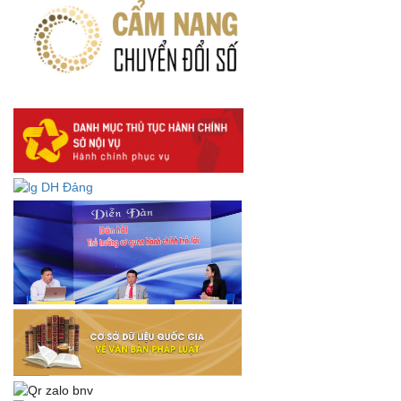
hiện quy định về người lao động nước ngoài làm việc trên
địa bàn tỉnh Đắk Lắk theo trình tự, thủ tục rút gọn trong
xây dựng, ban hành văn bản quy phạm pháp luật
Góp ý dự thảo Thông tư quy định nghiệp vụ lưu trữ tài liệu
lưu trữ số:
DANH SÁCH HỒ SƠ CÁN BỘ ĐI B TỈNH ĐĂK LẮK -
Lấy ý kiến dự thảo Quyết định quy phạm pháp luật quy
định về thành lập, tổ chức và hoạt động của tổ chức phối
hợp liên ngành
Thông báo về việc tải biểu mẫu báo cáo kết quả 06 năm
thực hiện Nghị quyết số 18-NQ/TW và Nghị quyết số 19-
NQ/TW
Thư chúc mừng của Bộ trưởng Bộ Nội vụ nhân dịp kỷ
niệm 78 năm Ngày thành lập Bộ Nội vụ, Ngày truyền
thống ngành Tổ chức nhà nước (28/8/1945-28/8/2023)
Thông báo về việc đăng tải Bộ câu hỏi và gợi ý trả lời Hội
thi dân vận khéo năm 2023