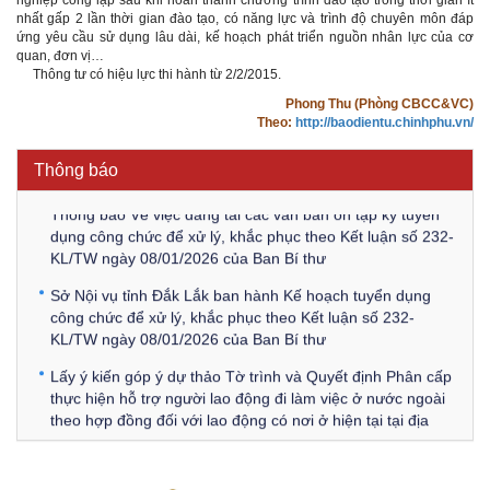
nhất gấp 2 lần thời gian đào tạo, có năng lực và trình độ chuyên môn đáp
ứng yêu cầu sử dụng lâu dài, kế hoạch phát triển nguồn nhân lực của cơ
quan, đơn vị…
Kế hoạch Kiểm tra, sát hạch để tiếp nhận vào làm công
Thông tư có hiệu lực thi hành từ 2/2/2015.
chức tỉnh Đắk Lắk năm 2026
Phong Thu (Phòng CBCC&VC)
Theo:
http://baodientu.chinhphu.vn/
Thông báo Về việc triệu tập thí sinh tham gia thi tuyển
công chức để xử lý, khắc phục theo Kết luận số 232-
Thông báo
KL/TW ngày 08/01/2026 của Ban Bí thư
Thông báo Về việc đăng tải các văn bản ôn tập kỳ tuyển
dụng công chức để xử lý, khắc phục theo Kết luận số 232-
KL/TW ngày 08/01/2026 của Ban Bí thư
Sở Nội vụ tỉnh Đắk Lắk ban hành Kế hoạch tuyển dụng
công chức để xử lý, khắc phục theo Kết luận số 232-
KL/TW ngày 08/01/2026 của Ban Bí thư
Lấy ý kiến góp ý dự thảo Tờ trình và Quyết định Phân cấp
thực hiện hỗ trợ người lao động đi làm việc ở nước ngoài
theo hợp đồng đối với lao động có nơi ở hiện tại tại địa
phương
Về việc lấy ý kiến góp ý Dự thảo Quyết định phân cấp thực