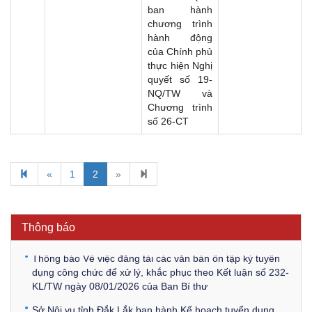
ban hành
chương trình
hành động
của Chính phủ
thực hiện Nghị
quyết số 19-
NQ/TW và
Chương trình
số 26-CT
Kế hoạch Kiểm tra, sát hạch để tiếp nhận vào làm công
«
1
2
»
chức tỉnh Đắk Lắk năm 2026
Thông báo Về việc triệu tập thí sinh tham gia thi tuyển
công chức để xử lý, khắc phục theo Kết luận số 232-
Thông báo
KL/TW ngày 08/01/2026 của Ban Bí thư
Thông báo Về việc đăng tải các văn bản ôn tập kỳ tuyển
dụng công chức để xử lý, khắc phục theo Kết luận số 232-
KL/TW ngày 08/01/2026 của Ban Bí thư
Sở Nội vụ tỉnh Đắk Lắk ban hành Kế hoạch tuyển dụng