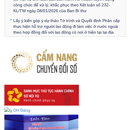
công chức để xử lý, khắc phục theo Kết luận số 232-
KL/TW ngày 08/01/2026 của Ban Bí thư
Lấy ý kiến góp ý dự thảo Tờ trình và Quyết định Phân cấp
thực hiện hỗ trợ người lao động đi làm việc ở nước ngoài
theo hợp đồng đối với lao động có nơi ở hiện tại tại địa
phương
Về việc lấy ý kiến góp ý Dự thảo Quyết định phân cấp thực
hiện quy định về người lao động nước ngoài làm việc trên
địa bàn tỉnh Đắk Lắk theo trình tự, thủ tục rút gọn trong
xây dựng, ban hành văn bản quy phạm pháp luật
Góp ý dự thảo Thông tư quy định nghiệp vụ lưu trữ tài liệu
lưu trữ số:
DANH SÁCH HỒ SƠ CÁN BỘ ĐI B TỈNH ĐĂK LẮK -
Lấy ý kiến dự thảo Quyết định quy phạm pháp luật quy
định về thành lập, tổ chức và hoạt động của tổ chức phối
hợp liên ngành
Thông báo về việc tải biểu mẫu báo cáo kết quả 06 năm
thực hiện Nghị quyết số 18-NQ/TW và Nghị quyết số 19-