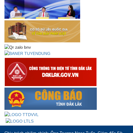
NQ/TW
Thư chúc mừng của Bộ trưởng Bộ Nội vụ nhân dịp kỷ
niệm 78 năm Ngày thành lập Bộ Nội vụ, Ngày truyền
thống ngành Tổ chức nhà nước (28/8/1945-28/8/2023)
Thông báo về việc đăng tải Bộ câu hỏi và gợi ý trả lời Hội
thi dân vận khéo năm 2023
Chịu trách nhiệm chính: Ông Trương Ngọc Tuấn, Giám đốc Sở