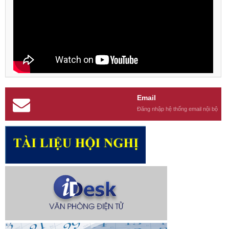
Email
Đăng nhập hệ thống email nội bộ