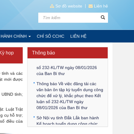
Sơ đồ website
Liên hệ
Kế hoạch Kiểm tra, sát hạch để
tiếp nhận vào làm công chức tỉnh
 HÀNH CHÍNH
CHỈ SỐ CCHC
LIÊN HỆ
Đắk Lắk năm 2026
Thông báo Về việc triệu tập thí
 Kỳ họp
Thông báo
sinh tham gia thi tuyển công chức
để xử lý, khắc phục theo Kết luận
số 232-KL/TW ngày 08/01/2026
của Ban Bí thư
 tỉnh và các
uật mới được
Thông báo Về việc đăng tải các
văn bản ôn tập kỳ tuyển dụng công
chức để xử lý, khắc phục theo Kết
h UBND tỉnh;
luận số 232-KL/TW ngày
08/01/2026 của Ban Bí thư
t: Luật Trật
g cụ hỗ trợ;
Sở Nội vụ tỉnh Đắk Lắk ban hành
 số điều của
Kế hoạch tuyển dụng công chức
để xử lý, khắc phục theo Kết luận
số 232-KL/TW ngày 08/01/2026