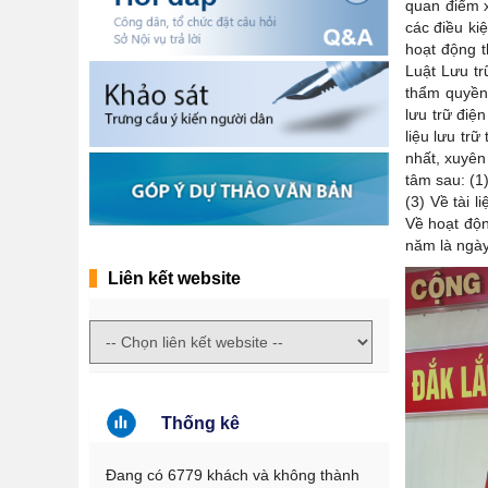
quan điểm x
các điều ki
hoạt động t
Luật Lưu tr
thẩm quyền q
lưu trữ điệ
liệu lưu trữ
nhất, xuyên
tâm sau: (1)
(3) Về tài li
Về hoạt độn
năm là ngày
Liên kết website
Thống kê
Đang có 6779 khách và không thành