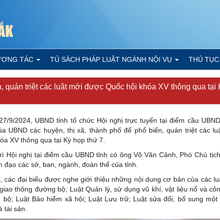
ƯƠNG TÁC
TỦ SÁCH PHÁP LUẬT NGÀNH NỘI VỤ
THỦ TỤC
, quán triệt các luật mới được Quốc hội khóa XV thông qua tại
7/9/2024, UBND tỉnh tổ chức Hội nghị trực tuyến tại điểm cầu UBND
a UBND các huyện, thị xã, thành phố để phổ biến, quán triệt các l
óa XV thông qua tại Kỳ họp thứ 7.
rì Hội nghị tại điểm cầu UBND tỉnh có ông Võ Văn Cảnh, Phó Chủ tịc
nh đạo các sở, ban, ngành, đoàn thể của tỉnh.
ị, các đại biểu được nghe giới thiệu những nội dung cơ bản của các luậ
 giao thông đường bộ; Luật Quản lý, sử dụng vũ khí, vật liệu nổ và côn
bộ; Luật Bảo hiểm xã hội; Luật Lưu trữ; Luật sửa đổi, bổ sung một
 tài sản.