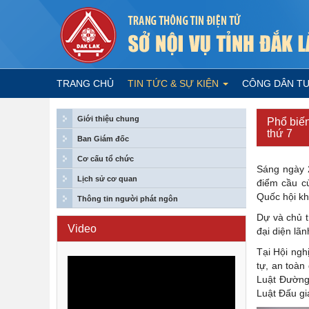
TRANG CHỦ
TIN TỨC & SỰ KIỆN
CÔNG DÂN T
Giới thiệu chung
Phổ biến
thứ 7
Ban Giám đốc
Cơ cấu tổ chức
Sáng ngày 2
Lịch sử cơ quan
điểm cầu củ
Quốc hội kh
Thông tin người phát ngôn
Dự và chủ t
Video
đại diện lã
Tại Hội ngh
tự, an toàn
Luật Đường 
Luật Đấu giá