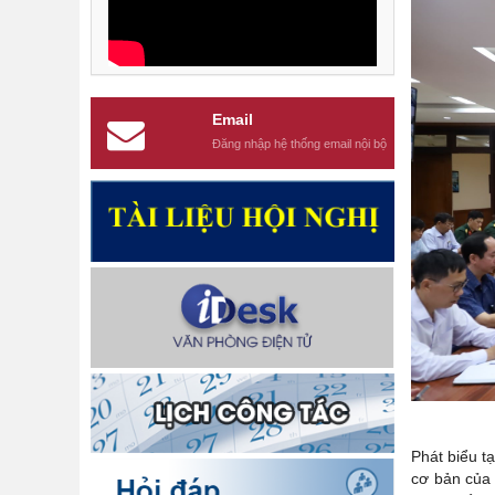
Email
Đăng nhập hệ thống email nội bộ
Phát biểu t
cơ bản của 