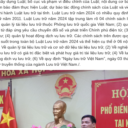
ây dựng Luật; bố cục và phạm vi điều chỉnh của Luật; nội dung cơ b
ện bảo đảm thực hiện Luật; dự báo tác động chính sách của Luật và việ
hi hành Luật lưu trữ tại tỉnh. Luật Lưu trữ năm 2024 có nhiều quy địn
ữ năm 2011. Luật Lưu trữ năm 2024 tập trung làm rõ 04 chính sách 
uản lý tài liệu lưu trữ thuộc Phông lưu trữ quốc gia Việt Nam; (2) quả
n tử đáp ứng yêu cầu chuyển đổi số và phát triển Chính phủ điện tử; (3)
 tư; (4) quản lý hoạt động dịch vụ lưu trữ. Các chính sách trên được q
 suốt trong toàn bộ Luật Lưu trữ năm 2024 và thể hiện cụ thể ở 06 nộ
 Về quản lý tài liệu lưu trữ và cơ sở dữ liệu tài liệu lưu trữ; (2) Về nghiệ
ệu lưu trữ có giá trị đặc biệt và phát huy giá trị tài liệu lưu trữ; (4) Về l
g dịch vụ lưu trữ; (6) Về quy định “Ngày lưu trữ Việt Nam”, ngày 03 t
 truyền thống của ngành Lưu trữ Việt Nam./.