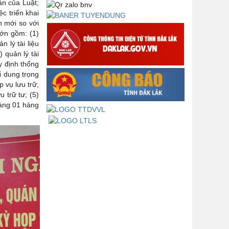
Lấy ý kiến dự thảo Quyết định quy
ản của Luật;
phạm pháp luật quy định về thành
c triển khai
lập, tổ chức và hoạt động của tổ
h mới so với
chức phối hợp liên ngành
lớn gồm: (1)
n lý tài liệu
Thông báo về việc tải biểu mẫu
 quản lý tài
báo cáo kết quả 06 năm thực hiện
uy định thống
Nghị quyết số 18-NQ/TW và Nghị
i dung trọng
quyết số 19-NQ/TW
p vụ lưu trữ;
ưu trữ tư; (5)
Thư chúc mừng của Bộ trưởng Bộ
háng 01 hàng
Nội vụ nhân dịp kỷ niệm 78 năm
Ngày thành lập Bộ Nội vụ, Ngày
truyền thống ngành Tổ chức nhà
nước (28/8/1945-28/8/2023)
Thông báo về việc đăng tải Bộ câu
hỏi và gợi ý trả lời Hội thi dân vận
khéo năm 2023