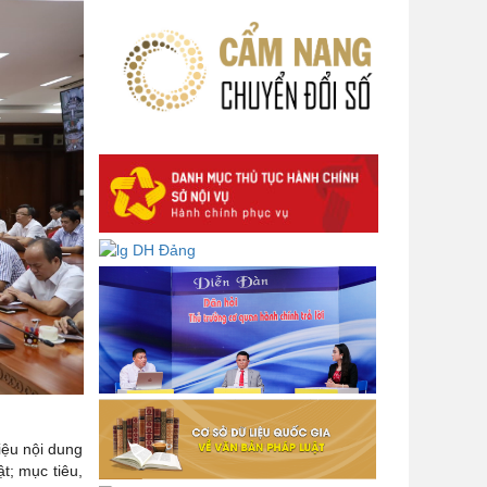
của Ban Bí thư
Lấy ý kiến góp ý dự thảo Tờ trình
và Quyết định Phân cấp thực hiện
hỗ trợ người lao động đi làm việc ở
nước ngoài theo hợp đồng đối với
lao động có nơi ở hiện tại tại địa
phương
Về việc lấy ý kiến góp ý Dự thảo
Quyết định phân cấp thực hiện quy
định về người lao động nước ngoài
làm việc trên địa bàn tỉnh Đắk Lắk
theo trình tự, thủ tục rút gọn trong
xây dựng, ban hành văn bản quy
phạm pháp luật
Góp ý dự thảo Thông tư quy định
nghiệp vụ lưu trữ tài liệu lưu trữ số:
DANH SÁCH HỒ SƠ CÁN BỘ ĐI B
iệu nội dung
TỈNH ĐĂK LẮK -
t; mục tiêu,