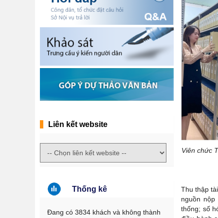
Liên kết website
Viên chức T
Thống kê
Thu thập tài
nguồn nộp l
thống; số hó
Đang có 3834 khách và không thành