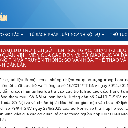
ƯƠNG TÁC
TỦ SÁCH PHÁP LUẬT NGÀNH NỘI VỤ
THỦ TỤC
TÂM LƯU TRỮ LỊCH SỬ TIẾN HÀNH GIAO, NHẬN TÀI LIỆU 
O QUẢN VĨNH VIỄN CỦA CÁC ĐƠN VỊ: SỞ GIÁO DỤC VÀ ĐÀ
NG TIN VÀ TRUYỀN THÔNG; SỞ VĂN HÓA, THỂ THAO VÀ
ỈNH ĐẮK LẮK
 sơ, tài liệu là một trong những nhiệm vụ quan trọng trong hoạt đ
iện tốt Luật Lưu trữ và Thông tư số 16/2014/TT-BNV ngày 20/11/201
dẫn giao, nhận tài liệu lưu trữ vào Lưu trữ lịch sử các cấp, Trung tâm
động tham mưu Sở Nội vụ ban hành Hướng dẫn số 2441/HD-SNV, ng
 của Sở Nội vụ về chuẩn bị tài liệu, hồ sơ giao nộp vào Lưu trữ lịch
ch số 79/KH-SNV ngày 27/6/2023 của Sở Nội vụ về thu thập hồ sơ, tài 
n vĩnh viễn của các cơ quan, tổ chức thuộc nguồn nộp lưu tài liệu vào 
 Lắk.