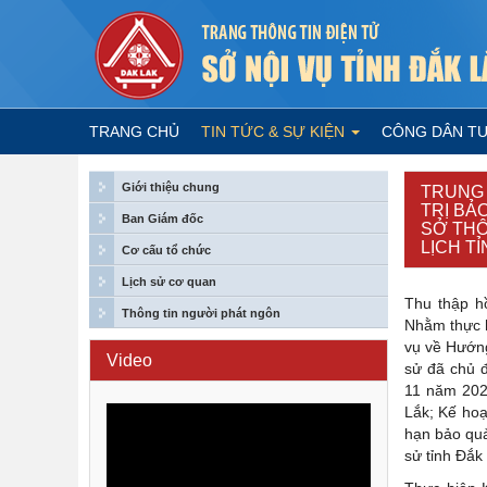
TRANG CHỦ
TIN TỨC & SỰ KIỆN
CÔNG DÂN T
Giới thiệu chung
TRUNG 
TRỊ BẢ
Ban Giám đốc
SỞ THÔ
LỊCH T
Cơ cấu tổ chức
Lịch sử cơ quan
Thu thập hồ
Thông tin người phát ngôn
Nhằm thực h
vụ về Hướng 
Video
sử đã chủ 
11 năm 2021
Lắk; Kế hoạ
hạn bảo quả
sử tỉnh Đắk