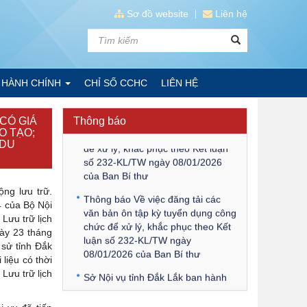
Sơ đồ website
Liên hệ
Kế hoạch Kiểm tra, sát hạch để
tiếp nhận vào làm công chức tỉnh
 HÀNH CHÍNH
CHỈ SỐ CCHC
LIÊN HỆ
Đắk Lắk năm 2026
Thông báo Về việc triệu tập thí
CÓ GIÁ
Thông báo
sinh tham gia thi tuyển công chức
O TẠO;
 DU
để xử lý, khắc phục theo Kết luận
số 232-KL/TW ngày 08/01/2026
của Ban Bí thư
ộng lưu trữ.
Thông báo Về việc đăng tải các
4 của Bộ Nội
văn bản ôn tập kỳ tuyển dụng công
 Lưu trữ lịch
chức để xử lý, khắc phục theo Kết
ày 23 tháng
luận số 232-KL/TW ngày
 sử tỉnh Đắk
08/01/2026 của Ban Bí thư
liệu có thời
Sở Nội vụ tỉnh Đắk Lắk ban hành
Lưu trữ lịch
Kế hoạch tuyển dụng công chức
để xử lý, khắc phục theo Kết luận