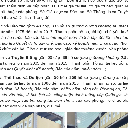
ế hoạch số 79/KH-SNV, Trung tâm Lưu trữ lịch sử trực thuộc Sở Nộ
át, thẩm định và tiếp nhận
11,9
mét giá tài liệu có giá trị bảo quản v
h sử thuộc các phông: Sở Giáo dục và Đào tạo; Sở Thông tin và Truy
ể thao và Du lịch. Trong đó:
c và Đào tạo
gồm
48
hộp,
333
hồ sơ
(tương đương khoảng
06
mét tà
ệu từ năm 1975 đến năm 2017. Thành phần hồ sơ, tài liệu chủ yếu là
d
ch nhà nước, báo cáo tài chính quyết toán
, thành lập, đổi tên, chia t
, tập lưu Quyết định, quy chế, báo cáo, kế hoạch
năm…
của các Phò
Tổ chức cán bộ, Giáo dục trung học - giáo dục thường xuyên, Văn phòn
in và Truyền thông
gồm 09 cặp,
38
hồ sơ
(tương đương khoảng
0,9
ủa tài liệu từ năm 2005 đến năm 2015. Thành phần hồ sơ, tài liệu gồm
 tập lưu Quyết định; Kế hoạch
;
Báo cáo năm, nhiều năm…
;
, Thể thao và Du lịch
gồm
50
hộp,
350
hồ sơ
(tương đương khoả
gian của tài liệu từ năm 1986 đến năm 2015. Thành phần hồ sơ, tài liệ
ết định; Kế hoạch; Báo cáo năm, nhiều năm, tổng kết, Phương án, Đề
 sản văn hóa, di tích lịch sử
; công nhận danh thắng cấp Quốc gia; th
hức bộ máy, cán bộ, công tác biên chế…
của các phòng: Tổ chức ph
 các đơn vị đã sáp nhập, giải thể.