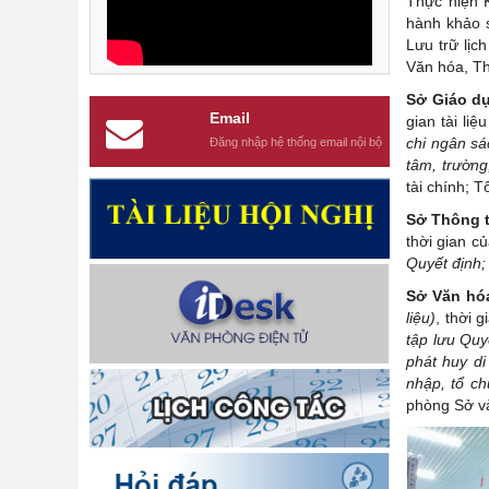
Thực hiện K
hành khảo s
Lưu trữ lịc
Văn hóa, Th
Sở Giáo dụ
Email
gian tài li
chi ngân sá
Đăng nhập hệ thống email nội bộ
tâm, trường
tài chính; 
Sở Thông t
thời gian c
Quyết định;
Sở Văn hóa
liệu)
, thời 
tập lưu Quy
phát huy di
nhập, tổ c
phòng Sở và