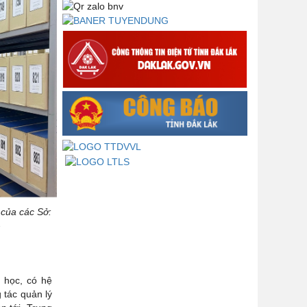
Lấy ý kiến dự thảo Quyết định quy
phạm pháp luật quy định về thành
lập, tổ chức và hoạt động của tổ
chức phối hợp liên ngành
Thông báo về việc tải biểu mẫu
báo cáo kết quả 06 năm thực hiện
Nghị quyết số 18-NQ/TW và Nghị
quyết số 19-NQ/TW
Thư chúc mừng của Bộ trưởng Bộ
Nội vụ nhân dịp kỷ niệm 78 năm
Ngày thành lập Bộ Nội vụ, Ngày
truyền thống ngành Tổ chức nhà
nước (28/8/1945-28/8/2023)
 của các Sở:
Thông báo về việc đăng tải Bộ câu
h
hỏi và gợi ý trả lời Hội thi dân vận
khéo năm 2023
a học, có hệ
g tác quản lý