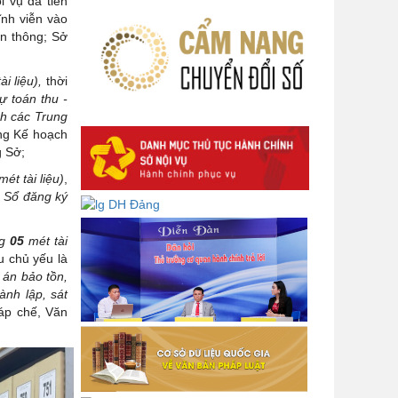
i vụ đã tiến
số 232-KL/TW ngày 08/01/2026
ĩnh viễn vào
của Ban Bí thư
ền thông; Sở
Lấy ý kiến góp ý dự thảo Tờ trình
và Quyết định Phân cấp thực hiện
i liệu),
thời
hỗ trợ người lao động đi làm việc ở
ự toán thu -
nước ngoài theo hợp đồng đối với
ách các Trung
lao động có nơi ở hiện tại tại địa
ng Kế hoạch
phương
g Sở;
Về việc lấy ý kiến góp ý Dự thảo
mét tài liệu)
,
Quyết định phân cấp thực hiện quy
:
Sổ đăng ký
định về người lao động nước ngoài
làm việc trên địa bàn tỉnh Đắk Lắk
ng
05
mét tài
theo trình tự, thủ tục rút gọn trong
u chủ yếu là
xây dựng, ban hành văn bản quy
 án
bảo tồn,
phạm pháp luật
ành lập, sát
áp chế, Văn
Góp ý dự thảo Thông tư quy định
nghiệp vụ lưu trữ tài liệu lưu trữ số:
DANH SÁCH HỒ SƠ CÁN BỘ ĐI B
TỈNH ĐĂK LẮK -