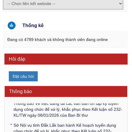
Thống kê
Đang có 4789 khách và không thành viên đang online
Hỏi đáp
Kế hoạch Kiểm tra, sát hạch để tiếp nhận vào làm công
chức tỉnh Đắk Lắk năm 2026
Đặt câu hỏi
Thông báo Về việc triệu tập thí sinh tham gia thi tuyển
công chức để xử lý, khắc phục theo Kết luận số 232-
Thông báo
KL/TW ngày 08/01/2026 của Ban Bí thư
Thông báo Về việc đăng tải các văn bản ôn tập kỳ tuyển
dụng công chức để xử lý, khắc phục theo Kết luận số 232-
KL/TW ngày 08/01/2026 của Ban Bí thư
Sở Nội vụ tỉnh Đắk Lắk ban hành Kế hoạch tuyển dụng
công chức để xử lý, khắc phục theo Kết luận số 232-