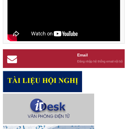
Email
Đăng nhập hệ thống email nội bộ