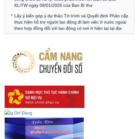
KL/TW ngày 08/01/2026 của Ban Bí thư
Lấy ý kiến góp ý dự thảo Tờ trình và Quyết định Phân cấp
thực hiện hỗ trợ người lao động đi làm việc ở nước ngoài
theo hợp đồng đối với lao động có nơi ở hiện tại tại địa
phương
Về việc lấy ý kiến góp ý Dự thảo Quyết định phân cấp thực
hiện quy định về người lao động nước ngoài làm việc trên
địa bàn tỉnh Đắk Lắk theo trình tự, thủ tục rút gọn trong
xây dựng, ban hành văn bản quy phạm pháp luật
Góp ý dự thảo Thông tư quy định nghiệp vụ lưu trữ tài liệu
lưu trữ số:
DANH SÁCH HỒ SƠ CÁN BỘ ĐI B TỈNH ĐĂK LẮK -
Lấy ý kiến dự thảo Quyết định quy phạm pháp luật quy
định về thành lập, tổ chức và hoạt động của tổ chức phối
hợp liên ngành
Thông báo về việc tải biểu mẫu báo cáo kết quả 06 năm
thực hiện Nghị quyết số 18-NQ/TW và Nghị quyết số 19-
NQ/TW