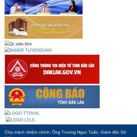
Thư chúc mừng của Bộ trưởng Bộ Nội vụ nhân dịp kỷ
niệm 78 năm Ngày thành lập Bộ Nội vụ, Ngày truyền
thống ngành Tổ chức nhà nước (28/8/1945-28/8/2023)
Thông báo về việc đăng tải Bộ câu hỏi và gợi ý trả lời Hội
thi dân vận khéo năm 2023
Chịu trách nhiệm chính: Ông Trương Ngọc Tuấn, Giám đốc Sở