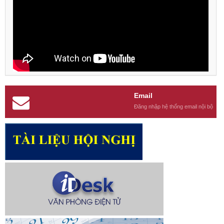
Email
Đăng nhập hệ thống email nội bộ