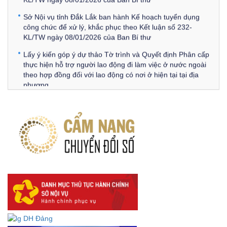
Sở Nội vụ tỉnh Đắk Lắk ban hành Kế hoạch tuyển dụng
công chức để xử lý, khắc phục theo Kết luận số 232-
KL/TW ngày 08/01/2026 của Ban Bí thư
Lấy ý kiến góp ý dự thảo Tờ trình và Quyết định Phân cấp
thực hiện hỗ trợ người lao động đi làm việc ở nước ngoài
theo hợp đồng đối với lao động có nơi ở hiện tại tại địa
phương
Về việc lấy ý kiến góp ý Dự thảo Quyết định phân cấp thực
hiện quy định về người lao động nước ngoài làm việc trên
địa bàn tỉnh Đắk Lắk theo trình tự, thủ tục rút gọn trong
xây dựng, ban hành văn bản quy phạm pháp luật
Góp ý dự thảo Thông tư quy định nghiệp vụ lưu trữ tài liệu
lưu trữ số:
DANH SÁCH HỒ SƠ CÁN BỘ ĐI B TỈNH ĐĂK LẮK -
Lấy ý kiến dự thảo Quyết định quy phạm pháp luật quy
định về thành lập, tổ chức và hoạt động của tổ chức phối
hợp liên ngành