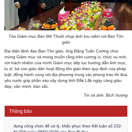
Tòa Giám mục Ban Mê Thuột chụp ảnh lưu niệm với Ban Tôn
giáo
Đại diện lãnh đạo Ban Tôn giáo, ông Đặng Tuấn Cường chúc
mừng Giám mục và mong muốn rằng trên cương vị, chức vụ mới,
với trách nhiệm của mình Giám mục tiếp tục hướng dẫn linh mục,
tu sĩ, bà con giáo dân hoạt động tôn giáo theo quy định của pháp
luật; đồng hành cùng với địa phương trong các phong trào thi đua
Kế hoạch Kiểm tra, sát hạch để tiếp nhận vào làm công
yêu nước góp phần vào xây dựng tỉnh Đắk Lắk ngày càng giàu
chức tỉnh Đắk Lắk năm 2026
đẹp, văn minh, bản sắc.
Tin và ảnh: Bích Vượng
Thông báo Về việc triệu tập thí sinh tham gia thi tuyển
công chức để xử lý, khắc phục theo Kết luận số 232-
KL/TW ngày 08/01/2026 của Ban Bí thư
Thông báo
Thông báo Về việc đăng tải các văn bản ôn tập kỳ tuyển
dụng công chức để xử lý, khắc phục theo Kết luận số 232-
KL/TW ngày 08/01/2026 của Ban Bí thư