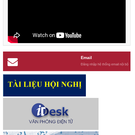
Email
Đăng nhập hệ thống email nội bộ