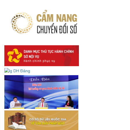
hiện quy định về người lao động nước ngoài làm việc trên
địa bàn tỉnh Đắk Lắk theo trình tự, thủ tục rút gọn trong
xây dựng, ban hành văn bản quy phạm pháp luật
Góp ý dự thảo Thông tư quy định nghiệp vụ lưu trữ tài liệu
lưu trữ số:
DANH SÁCH HỒ SƠ CÁN BỘ ĐI B TỈNH ĐĂK LẮK -
Lấy ý kiến dự thảo Quyết định quy phạm pháp luật quy
định về thành lập, tổ chức và hoạt động của tổ chức phối
hợp liên ngành
Thông báo về việc tải biểu mẫu báo cáo kết quả 06 năm
thực hiện Nghị quyết số 18-NQ/TW và Nghị quyết số 19-
NQ/TW
Thư chúc mừng của Bộ trưởng Bộ Nội vụ nhân dịp kỷ
niệm 78 năm Ngày thành lập Bộ Nội vụ, Ngày truyền
thống ngành Tổ chức nhà nước (28/8/1945-28/8/2023)
Thông báo về việc đăng tải Bộ câu hỏi và gợi ý trả lời Hội
thi dân vận khéo năm 2023