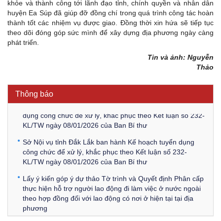
khỏe và thành công tới lãnh đạo tỉnh, chính quyền và nhân dân
huyện Ea Súp đã giúp đỡ đồng chí trong quá trình công tác hoàn
thành tốt các nhiệm vụ được giao. Đồng thời xin hứa sẽ tiếp tục
theo dõi đóng góp sức mình để xây dựng địa phương ngày càng
Kế hoạch Kiểm tra, sát hạch để tiếp nhận vào làm công
phát triển.
chức tỉnh Đắk Lắk năm 2026
Tin và ảnh: Nguyễn
Thông báo Về việc triệu tập thí sinh tham gia thi tuyển
Thảo
công chức để xử lý, khắc phục theo Kết luận số 232-
KL/TW ngày 08/01/2026 của Ban Bí thư
Thông báo
Thông báo Về việc đăng tải các văn bản ôn tập kỳ tuyển
dụng công chức để xử lý, khắc phục theo Kết luận số 232-
KL/TW ngày 08/01/2026 của Ban Bí thư
Sở Nội vụ tỉnh Đắk Lắk ban hành Kế hoạch tuyển dụng
công chức để xử lý, khắc phục theo Kết luận số 232-
KL/TW ngày 08/01/2026 của Ban Bí thư
Lấy ý kiến góp ý dự thảo Tờ trình và Quyết định Phân cấp
thực hiện hỗ trợ người lao động đi làm việc ở nước ngoài
theo hợp đồng đối với lao động có nơi ở hiện tại tại địa
phương
Về việc lấy ý kiến góp ý Dự thảo Quyết định phân cấp thực