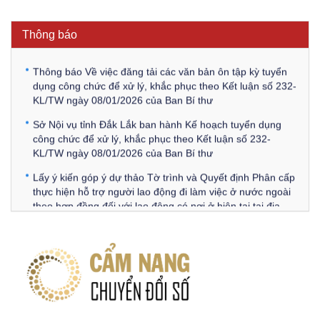
Thông báo Về việc triệu tập thí sinh tham gia thi tuyển
công chức để xử lý, khắc phục theo Kết luận số 232-
Thông báo
KL/TW ngày 08/01/2026 của Ban Bí thư
Thông báo Về việc đăng tải các văn bản ôn tập kỳ tuyển
dụng công chức để xử lý, khắc phục theo Kết luận số 232-
KL/TW ngày 08/01/2026 của Ban Bí thư
Sở Nội vụ tỉnh Đắk Lắk ban hành Kế hoạch tuyển dụng
công chức để xử lý, khắc phục theo Kết luận số 232-
KL/TW ngày 08/01/2026 của Ban Bí thư
Lấy ý kiến góp ý dự thảo Tờ trình và Quyết định Phân cấp
thực hiện hỗ trợ người lao động đi làm việc ở nước ngoài
theo hợp đồng đối với lao động có nơi ở hiện tại tại địa
phương
Về việc lấy ý kiến góp ý Dự thảo Quyết định phân cấp thực
hiện quy định về người lao động nước ngoài làm việc trên
địa bàn tỉnh Đắk Lắk theo trình tự, thủ tục rút gọn trong
xây dựng, ban hành văn bản quy phạm pháp luật
Góp ý dự thảo Thông tư quy định nghiệp vụ lưu trữ tài liệu