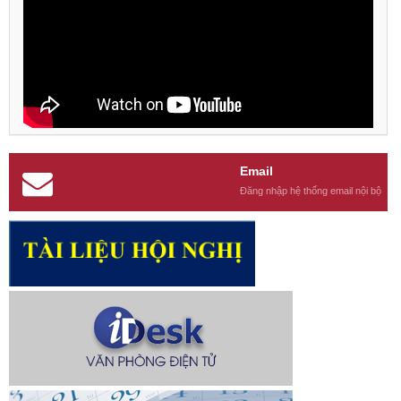
Email
Đăng nhập hệ thống email nội bộ