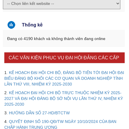
Thống kê
Đang có 4190 khách và không thành viên đang online
CÁC VĂN KIỆN PHỤC VỤ ĐẠI HỘI ĐẢNG CÁC CẤP
1
. KẾ HOẠCH ĐẠI HỘI CHI BỘ, ĐẢNG BỘ TIẾN TỚI ĐẠI HỘI ĐẠI
BIỂU ĐẢNG BỘ KHỐI CÁC CƠ QUAN VÀ DOANH NGHIỆP TỈNH
LẦN THỨ VIII, NHIỆM KỲ 2025-2030
2
. KẾ HOẠCH ĐẠI HỘI CHI BỘ TRỰC THUỘC NHIỆM KỲ 2025-
2027 VÀ ĐẠI HỘI ĐẢNG BỘ SỞ NỘI VỤ LẦN THỨ IV, NHIỆM KỲ
2025-2030
3
. HƯỚNG DẪN SỐ 27-HD/BTCTW
Kế hoạch Kiểm tra, sát hạch để tiếp nhận vào làm công
4
. QUYẾT ĐỊNH SỐ 190-QĐ/TW NGÀY 10/10/2024 CỦA BAN
chức tỉnh Đắk Lắk năm 2026
CHẤP HÀNH TRUNG ƯƠNG