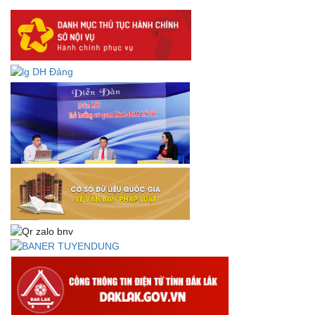
lưu trữ số:
DANH SÁCH HỒ SƠ CÁN BỘ ĐI B TỈNH ĐĂK LẮK -
Lấy ý kiến dự thảo Quyết định quy phạm pháp luật quy
định về thành lập, tổ chức và hoạt động của tổ chức phối
hợp liên ngành
Thông báo về việc tải biểu mẫu báo cáo kết quả 06 năm
thực hiện Nghị quyết số 18-NQ/TW và Nghị quyết số 19-
NQ/TW
Thư chúc mừng của Bộ trưởng Bộ Nội vụ nhân dịp kỷ
niệm 78 năm Ngày thành lập Bộ Nội vụ, Ngày truyền
thống ngành Tổ chức nhà nước (28/8/1945-28/8/2023)
Thông báo về việc đăng tải Bộ câu hỏi và gợi ý trả lời Hội
thi dân vận khéo năm 2023