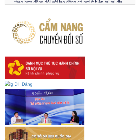
theo hợp đồng đối với lao động có nơi ở hiện tại tại địa
phương
Về việc lấy ý kiến góp ý Dự thảo Quyết định phân cấp thực
hiện quy định về người lao động nước ngoài làm việc trên
địa bàn tỉnh Đắk Lắk theo trình tự, thủ tục rút gọn trong
xây dựng, ban hành văn bản quy phạm pháp luật
Góp ý dự thảo Thông tư quy định nghiệp vụ lưu trữ tài liệu
lưu trữ số:
DANH SÁCH HỒ SƠ CÁN BỘ ĐI B TỈNH ĐĂK LẮK -
Lấy ý kiến dự thảo Quyết định quy phạm pháp luật quy
định về thành lập, tổ chức và hoạt động của tổ chức phối
hợp liên ngành
Thông báo về việc tải biểu mẫu báo cáo kết quả 06 năm
thực hiện Nghị quyết số 18-NQ/TW và Nghị quyết số 19-
NQ/TW
Thư chúc mừng của Bộ trưởng Bộ Nội vụ nhân dịp kỷ
niệm 78 năm Ngày thành lập Bộ Nội vụ, Ngày truyền
thống ngành Tổ chức nhà nước (28/8/1945-28/8/2023)