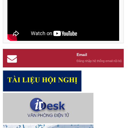
Email
Đăng nhập hệ thống email nội bộ