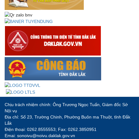
Thông báo về việc đăng tải Bộ câu hỏi và gợi ý trả lời Hội
thi dân vận khéo năm 2023
Chịu trách nhiệm chính: Ông Trương Ngọc Tuấn, Giám đốc Sở
Nội vụ
Địa chỉ: Số 23, Trường Chinh, Phường Buôn ma Thuột, tỉnh Đắk
Lắk
Điện thoại: 0262.8555553; Fax: 0262.3850951
Emai: sonoivu@noivu.daklak.gov.vn