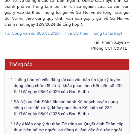
Sở Nội vụ đề nghị các sở, ban, ngành; UBND các huyện, thị xã,
thành phố và Trung tâm lưu trữ lịch sử nghiên cứu, có văn bản
góp ý vào dự thảo Thông tư, gửi về Sở Nội vụ để tổng hợp, gửi
Bộ Nội vụ theo đúng quy định; văn bản góp ý gửi về Sở Nội vụ
chậm nhất ngày 12/9/2024 để tổng hợp./.
Tải Công văn số 8067/UBND-TH và Dự thảo Thông tư tại đây!
Kế hoạch Kiểm tra, sát hạch để tiếp nhận vào làm công
Tin: Phạm Xuyên –
chức tỉnh Đắk Lắk năm 2026
Phòng CCHC&VTLT
Thông báo Về việc triệu tập thí sinh tham gia thi tuyển
công chức để xử lý, khắc phục theo Kết luận số 232-
Thông báo
KL/TW ngày 08/01/2026 của Ban Bí thư
Thông báo Về việc đăng tải các văn bản ôn tập kỳ tuyển
dụng công chức để xử lý, khắc phục theo Kết luận số 232-
KL/TW ngày 08/01/2026 của Ban Bí thư
Sở Nội vụ tỉnh Đắk Lắk ban hành Kế hoạch tuyển dụng
công chức để xử lý, khắc phục theo Kết luận số 232-
KL/TW ngày 08/01/2026 của Ban Bí thư
Lấy ý kiến góp ý dự thảo Tờ trình và Quyết định Phân cấp
thực hiện hỗ trợ người lao động đi làm việc ở nước ngoài