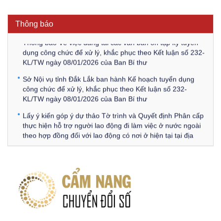
Thông báo Về việc triệu tập thí sinh tham gia thi tuyển
công chức để xử lý, khắc phục theo Kết luận số 232-
Thông báo
KL/TW ngày 08/01/2026 của Ban Bí thư
Thông báo Về việc đăng tải các văn bản ôn tập kỳ tuyển
dụng công chức để xử lý, khắc phục theo Kết luận số 232-
KL/TW ngày 08/01/2026 của Ban Bí thư
Sở Nội vụ tỉnh Đắk Lắk ban hành Kế hoạch tuyển dụng
công chức để xử lý, khắc phục theo Kết luận số 232-
KL/TW ngày 08/01/2026 của Ban Bí thư
Lấy ý kiến góp ý dự thảo Tờ trình và Quyết định Phân cấp
thực hiện hỗ trợ người lao động đi làm việc ở nước ngoài
theo hợp đồng đối với lao động có nơi ở hiện tại tại địa
phương
Về việc lấy ý kiến góp ý Dự thảo Quyết định phân cấp thực
hiện quy định về người lao động nước ngoài làm việc trên
địa bàn tỉnh Đắk Lắk theo trình tự, thủ tục rút gọn trong
xây dựng, ban hành văn bản quy phạm pháp luật
Góp ý dự thảo Thông tư quy định nghiệp vụ lưu trữ tài liệu
lưu trữ số: