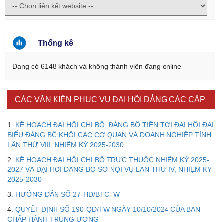
Thống kê
Đang có 6148 khách và không thành viên đang online
CÁC VĂN KIỆN PHỤC VỤ ĐẠI HỘI ĐẢNG CÁC CẤP
1
. KẾ HOẠCH ĐẠI HỘI CHI BỘ, ĐẢNG BỘ TIẾN TỚI ĐẠI HỘI ĐẠI
BIỂU ĐẢNG BỘ KHỐI CÁC CƠ QUAN VÀ DOANH NGHIỆP TỈNH
LẦN THỨ VIII, NHIỆM KỲ 2025-2030
2
. KẾ HOẠCH ĐẠI HỘI CHI BỘ TRỰC THUỘC NHIỆM KỲ 2025-
2027 VÀ ĐẠI HỘI ĐẢNG BỘ SỞ NỘI VỤ LẦN THỨ IV, NHIỆM KỲ
2025-2030
3
. HƯỚNG DẪN SỐ 27-HD/BTCTW
Kế hoạch Kiểm tra, sát hạch để tiếp nhận vào làm công
4
. QUYẾT ĐỊNH SỐ 190-QĐ/TW NGÀY 10/10/2024 CỦA BAN
chức tỉnh Đắk Lắk năm 2026
CHẤP HÀNH TRUNG ƯƠNG