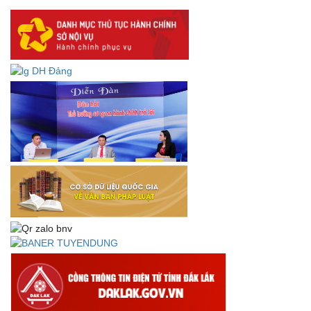
DANH SÁCH HỒ SƠ CÁN BỘ ĐI B TỈNH ĐĂK LẮK -
Lấy ý kiến dự thảo Quyết định quy phạm pháp luật quy
định về thành lập, tổ chức và hoạt động của tổ chức phối
hợp liên ngành
Thông báo về việc tải biểu mẫu báo cáo kết quả 06 năm
thực hiện Nghị quyết số 18-NQ/TW và Nghị quyết số 19-
NQ/TW
Thư chúc mừng của Bộ trưởng Bộ Nội vụ nhân dịp kỷ
niệm 78 năm Ngày thành lập Bộ Nội vụ, Ngày truyền
thống ngành Tổ chức nhà nước (28/8/1945-28/8/2023)
Thông báo về việc đăng tải Bộ câu hỏi và gợi ý trả lời Hội
thi dân vận khéo năm 2023