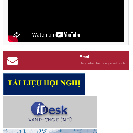
Email
Đăng nhập hệ thống email nội bộ