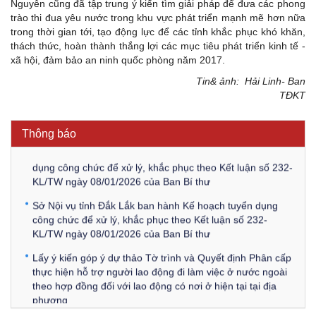
Nguyên cũng đã tập trung ý kiến tìm giải pháp để đưa các phong
trào thi đua yêu nước trong khu vực phát triển mạnh mẽ hơn nữa
trong thời gian tới, tạo động lực để các tỉnh khắc phục khó khăn,
thách thức, hoàn thành thắng lợi các mục tiêu phát triển kinh tế -
Kế hoạch Kiểm tra, sát hạch để tiếp nhận vào làm công
xã hội, đảm bảo an ninh quốc phòng năm 2017.
chức tỉnh Đắk Lắk năm 2026
Tin& ảnh:
Hải Linh
-
Ban
TĐKT
Thông báo Về việc triệu tập thí sinh tham gia thi tuyển
công chức để xử lý, khắc phục theo Kết luận số 232-
KL/TW ngày 08/01/2026 của Ban Bí thư
Thông báo
Thông báo Về việc đăng tải các văn bản ôn tập kỳ tuyển
dụng công chức để xử lý, khắc phục theo Kết luận số 232-
KL/TW ngày 08/01/2026 của Ban Bí thư
Sở Nội vụ tỉnh Đắk Lắk ban hành Kế hoạch tuyển dụng
công chức để xử lý, khắc phục theo Kết luận số 232-
KL/TW ngày 08/01/2026 của Ban Bí thư
Lấy ý kiến góp ý dự thảo Tờ trình và Quyết định Phân cấp
thực hiện hỗ trợ người lao động đi làm việc ở nước ngoài
theo hợp đồng đối với lao động có nơi ở hiện tại tại địa
phương