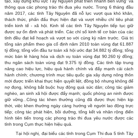
tạo, xây dựng khu vực Tây Nguyên phát triển nhanh bền vững” và
thông qua các phong trào thi đua yêu nước. Trong 6 tháng đầu
năm 2017, các tỉnh Tây Nguyên đã nỗ lực vượt qua khó khăn,
thách thức, phấn đấu thực hiện đạt và vượt nhiều chỉ tiêu phát
triển kinh tế - xã hội. Kinh tế các tỉnh Tây Nguyên tiếp tục giữ
được sự ổn định và phát triển. Các chỉ số kinh tế cơ bản của các
tỉnh đều đạt kế hoạch và vượt so với cùng kỳ năm trước. Giá trị
tổng sản phẩm theo gia cố định năm 2010 toàn vùng đạt 61.887
tỷ đồng; tổng vốn đầu tư toàn xã hội ước đạt 34.882 tỷ đồng; tổng
mức bán lẻ hàng hóa và dịch vụ toàn vùng đạt 90.260 tỷ đồng;
thu ngân sách toàn vùng đạt 9.375 tỷ đồng. Các tỉnh tập trung
nâng cao hiệu lực, hiệu quả hành chính và đẩy mạnh cải cách
hành chính; chương trình mục tiêu quốc gia xây dựng nông thôn
mới được triển khai thực hiện quyết liệt, đồng bộ nhưng không để
nợ đọng, không bắt buộc huy động quá sức dân; công tác giảm
nghèo, an sinh xã hội được đẩy mạnh; quốc phòng an ninh được
giữ vững...Công tác khen thưởng cũng đã được thực hiện kịp
thời, việc khen thưởng ngày càng hướng về người lao động trực
tiếp; công tác phát hiện, bồi dưỡng, tổng kết và nhân rộng điển
hình tiên tiến trong các phong trào thi đua yêu nước được các
tỉnh trong Cụm thực hiện hiệu quả.
Tại hội nghị, đại biểu các tỉnh trong Cụm Thi đua 5 tỉnh Tây