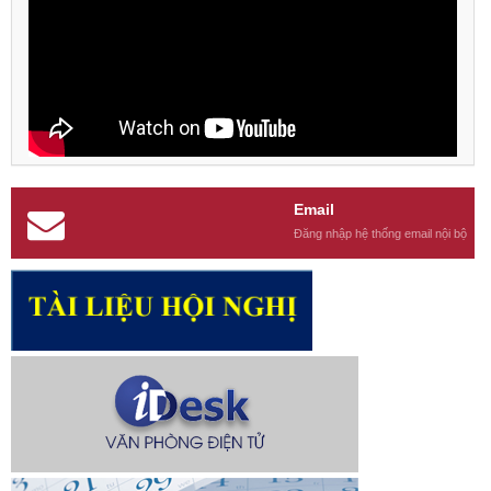
Email
Đăng nhập hệ thống email nội bộ