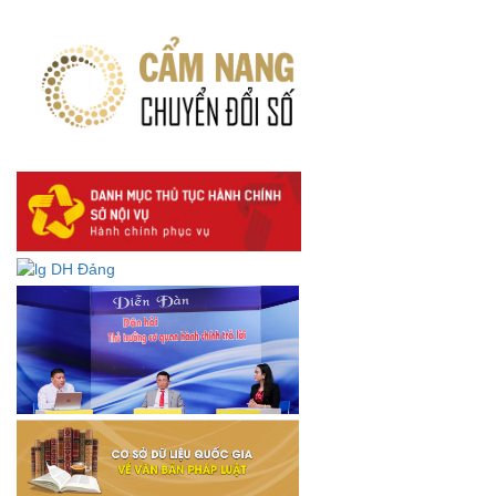
Về việc lấy ý kiến góp ý Dự thảo Quyết định phân cấp thực
hiện quy định về người lao động nước ngoài làm việc trên
địa bàn tỉnh Đắk Lắk theo trình tự, thủ tục rút gọn trong
xây dựng, ban hành văn bản quy phạm pháp luật
Góp ý dự thảo Thông tư quy định nghiệp vụ lưu trữ tài liệu
lưu trữ số:
DANH SÁCH HỒ SƠ CÁN BỘ ĐI B TỈNH ĐĂK LẮK -
Lấy ý kiến dự thảo Quyết định quy phạm pháp luật quy
định về thành lập, tổ chức và hoạt động của tổ chức phối
hợp liên ngành
Thông báo về việc tải biểu mẫu báo cáo kết quả 06 năm
thực hiện Nghị quyết số 18-NQ/TW và Nghị quyết số 19-
NQ/TW
Thư chúc mừng của Bộ trưởng Bộ Nội vụ nhân dịp kỷ
niệm 78 năm Ngày thành lập Bộ Nội vụ, Ngày truyền
thống ngành Tổ chức nhà nước (28/8/1945-28/8/2023)
Thông báo về việc đăng tải Bộ câu hỏi và gợi ý trả lời Hội
thi dân vận khéo năm 2023