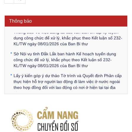
Thông báo Về việc triệu tập thí sinh tham gia thi tuyển
công chức để xử lý, khắc phục theo Kết luận số 232-
KL/TW ngày 08/01/2026 của Ban Bí thư
Thông báo
Thông báo Về việc đăng tải các văn bản ôn tập kỳ tuyển
dụng công chức để xử lý, khắc phục theo Kết luận số 232-
KL/TW ngày 08/01/2026 của Ban Bí thư
Sở Nội vụ tỉnh Đắk Lắk ban hành Kế hoạch tuyển dụng
công chức để xử lý, khắc phục theo Kết luận số 232-
KL/TW ngày 08/01/2026 của Ban Bí thư
Lấy ý kiến góp ý dự thảo Tờ trình và Quyết định Phân cấp
thực hiện hỗ trợ người lao động đi làm việc ở nước ngoài
theo hợp đồng đối với lao động có nơi ở hiện tại tại địa
phương
Về việc lấy ý kiến góp ý Dự thảo Quyết định phân cấp thực
hiện quy định về người lao động nước ngoài làm việc trên
địa bàn tỉnh Đắk Lắk theo trình tự, thủ tục rút gọn trong
xây dựng, ban hành văn bản quy phạm pháp luật
Góp ý dự thảo Thông tư quy định nghiệp vụ lưu trữ tài liệu