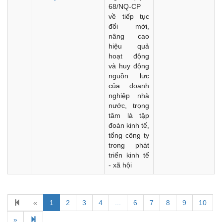
68/NQ-CP
về tiếp tục
đổi mới,
nâng cao
hiệu quả
hoạt động
và huy động
nguồn lực
của doanh
nghiệp nhà
nước, trọng
tâm là tập
đoàn kinh tế,
tổng công ty
trong phát
triển kinh tế
- xã hội
«
1
2
3
4
...
6
7
8
9
10
Kế hoạch Kiểm tra, sát hạch để tiếp nhận vào làm công
chức tỉnh Đắk Lắk năm 2026
»