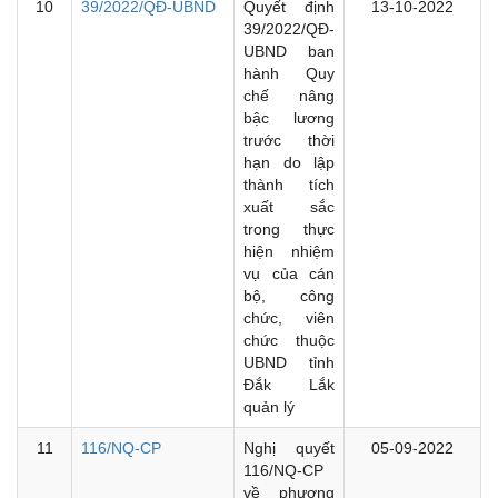
10
39/2022/QĐ-UBND
Quyết định
13-10-2022
39/2022/QĐ-
UBND ban
hành Quy
chế nâng
bậc lương
trước thời
hạn do lập
thành tích
xuất sắc
trong thực
hiện nhiệm
vụ của cán
bộ, công
chức, viên
chức thuộc
UBND tỉnh
Đắk Lắk
quản lý
11
116/NQ-CP
Nghị quyết
05-09-2022
116/NQ-CP
về phương