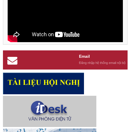
Email
Đăng nhập hệ thống email nội bộ