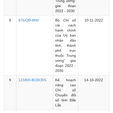
Trung ương”
giai đoạn
2022 - 2030
8
876/QĐ-BNV
Bộ Chỉ số
10-11-2022
cải cách
hành chính
của Uỷ ban
nhân dân
tỉnh, thành
phố trực
thuộc Trung
ương” giai
đoạn 2022 -
2030
9
123/KH-BCĐCĐS
Kế hoạch
14-10-2022
nâng cao
Chỉ số
Chuyển đổi
số tỉnh Đắk
Lắk