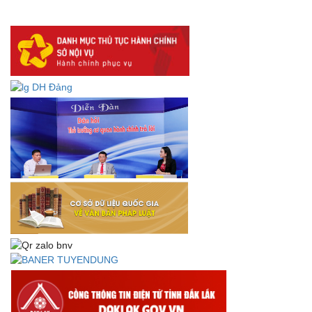
lưu trữ số:
DANH SÁCH HỒ SƠ CÁN BỘ ĐI B TỈNH ĐĂK LẮK -
Lấy ý kiến dự thảo Quyết định quy phạm pháp luật quy
định về thành lập, tổ chức và hoạt động của tổ chức phối
hợp liên ngành
Thông báo về việc tải biểu mẫu báo cáo kết quả 06 năm
thực hiện Nghị quyết số 18-NQ/TW và Nghị quyết số 19-
NQ/TW
Thư chúc mừng của Bộ trưởng Bộ Nội vụ nhân dịp kỷ
niệm 78 năm Ngày thành lập Bộ Nội vụ, Ngày truyền
thống ngành Tổ chức nhà nước (28/8/1945-28/8/2023)
Thông báo về việc đăng tải Bộ câu hỏi và gợi ý trả lời Hội
thi dân vận khéo năm 2023