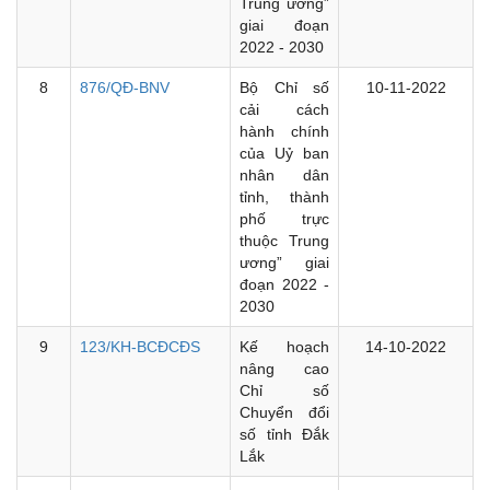
Trung ương”
giai đoạn
2022 - 2030
8
876/QĐ-BNV
Bộ Chỉ số
10-11-2022
cải cách
hành chính
của Uỷ ban
nhân dân
tỉnh, thành
phố trực
thuộc Trung
ương” giai
đoạn 2022 -
2030
9
123/KH-BCĐCĐS
Kế hoạch
14-10-2022
nâng cao
Chỉ số
Chuyển đổi
số tỉnh Đắk
Lắk