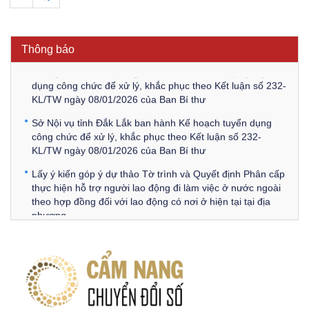
Thông báo Về việc triệu tập thí sinh tham gia thi tuyển
công chức để xử lý, khắc phục theo Kết luận số 232-
KL/TW ngày 08/01/2026 của Ban Bí thư
Thông báo
Thông báo Về việc đăng tải các văn bản ôn tập kỳ tuyển
dụng công chức để xử lý, khắc phục theo Kết luận số 232-
KL/TW ngày 08/01/2026 của Ban Bí thư
Sở Nội vụ tỉnh Đắk Lắk ban hành Kế hoạch tuyển dụng
công chức để xử lý, khắc phục theo Kết luận số 232-
KL/TW ngày 08/01/2026 của Ban Bí thư
Lấy ý kiến góp ý dự thảo Tờ trình và Quyết định Phân cấp
thực hiện hỗ trợ người lao động đi làm việc ở nước ngoài
theo hợp đồng đối với lao động có nơi ở hiện tại tại địa
phương
Về việc lấy ý kiến góp ý Dự thảo Quyết định phân cấp thực
hiện quy định về người lao động nước ngoài làm việc trên
địa bàn tỉnh Đắk Lắk theo trình tự, thủ tục rút gọn trong
xây dựng, ban hành văn bản quy phạm pháp luật
Góp ý dự thảo Thông tư quy định nghiệp vụ lưu trữ tài liệu