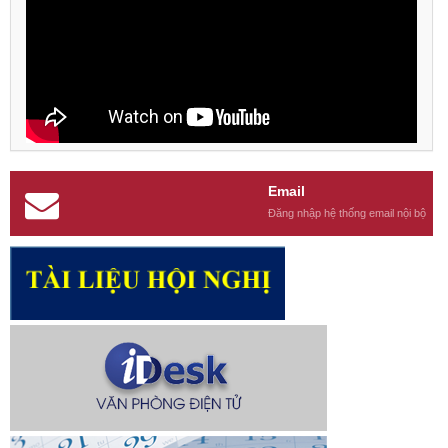
Email
Đăng nhập hệ thống email nội bộ