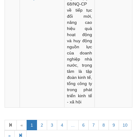
68/NQ-CP
về tiếp tục
đổi mới,
nâng cao
hiệu quả
hoạt động
và huy động
nguồn lực
của doanh
nghiệp nhà
nước, trọng
tâm là tập
đoàn kinh tế,
tổng công ty
trong phát
triển kinh tế
- xã hội
«
1
2
3
4
...
6
7
8
9
10
Kế hoạch Kiểm tra, sát hạch để tiếp nhận vào làm công
chức tỉnh Đắk Lắk năm 2026
»