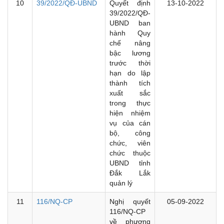
10
39/2022/QĐ-UBND
Quyết định
13-10-2022
39/2022/QĐ-
UBND ban
hành Quy
chế nâng
bậc lương
trước thời
hạn do lập
thành tích
xuất sắc
trong thực
hiện nhiệm
vụ của cán
bộ, công
chức, viên
chức thuộc
UBND tỉnh
Đắk Lắk
quản lý
11
116/NQ-CP
Nghị quyết
05-09-2022
116/NQ-CP
về phương