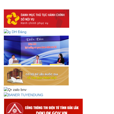
lưu trữ số:
DANH SÁCH HỒ SƠ CÁN BỘ ĐI B TỈNH ĐĂK LẮK -
Lấy ý kiến dự thảo Quyết định quy phạm pháp luật quy
định về thành lập, tổ chức và hoạt động của tổ chức phối
hợp liên ngành
Thông báo về việc tải biểu mẫu báo cáo kết quả 06 năm
thực hiện Nghị quyết số 18-NQ/TW và Nghị quyết số 19-
NQ/TW
Thư chúc mừng của Bộ trưởng Bộ Nội vụ nhân dịp kỷ
niệm 78 năm Ngày thành lập Bộ Nội vụ, Ngày truyền
thống ngành Tổ chức nhà nước (28/8/1945-28/8/2023)
Thông báo về việc đăng tải Bộ câu hỏi và gợi ý trả lời Hội
thi dân vận khéo năm 2023