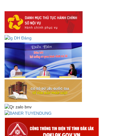
lưu trữ số:
DANH SÁCH HỒ SƠ CÁN BỘ ĐI B TỈNH ĐĂK LẮK -
Lấy ý kiến dự thảo Quyết định quy phạm pháp luật quy
định về thành lập, tổ chức và hoạt động của tổ chức phối
hợp liên ngành
Thông báo về việc tải biểu mẫu báo cáo kết quả 06 năm
thực hiện Nghị quyết số 18-NQ/TW và Nghị quyết số 19-
NQ/TW
Thư chúc mừng của Bộ trưởng Bộ Nội vụ nhân dịp kỷ
niệm 78 năm Ngày thành lập Bộ Nội vụ, Ngày truyền
thống ngành Tổ chức nhà nước (28/8/1945-28/8/2023)
Thông báo về việc đăng tải Bộ câu hỏi và gợi ý trả lời Hội
thi dân vận khéo năm 2023