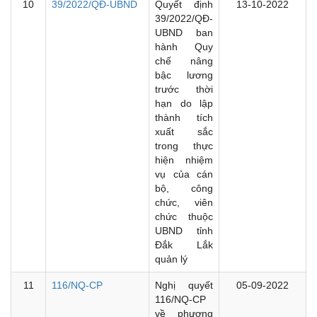
10
39/2022/QĐ-UBND
Quyết định
13-10-2022
39/2022/QĐ-
UBND ban
hành Quy
chế nâng
bậc lương
trước thời
hạn do lập
thành tích
xuất sắc
trong thực
hiện nhiệm
vụ của cán
bộ, công
chức, viên
chức thuộc
UBND tỉnh
Đắk Lắk
quản lý
11
116/NQ-CP
Nghị quyết
05-09-2022
116/NQ-CP
về phương