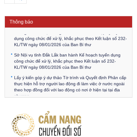
Thông báo Về việc triệu tập thí sinh tham gia thi tuyển
công chức để xử lý, khắc phục theo Kết luận số 232-
KL/TW ngày 08/01/2026 của Ban Bí thư
Thông báo
Thông báo Về việc đăng tải các văn bản ôn tập kỳ tuyển
dụng công chức để xử lý, khắc phục theo Kết luận số 232-
KL/TW ngày 08/01/2026 của Ban Bí thư
Sở Nội vụ tỉnh Đắk Lắk ban hành Kế hoạch tuyển dụng
công chức để xử lý, khắc phục theo Kết luận số 232-
KL/TW ngày 08/01/2026 của Ban Bí thư
Lấy ý kiến góp ý dự thảo Tờ trình và Quyết định Phân cấp
thực hiện hỗ trợ người lao động đi làm việc ở nước ngoài
theo hợp đồng đối với lao động có nơi ở hiện tại tại địa
phương
Về việc lấy ý kiến góp ý Dự thảo Quyết định phân cấp thực
hiện quy định về người lao động nước ngoài làm việc trên
địa bàn tỉnh Đắk Lắk theo trình tự, thủ tục rút gọn trong
xây dựng, ban hành văn bản quy phạm pháp luật
Góp ý dự thảo Thông tư quy định nghiệp vụ lưu trữ tài liệu