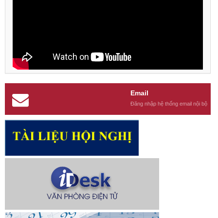
Email
Đăng nhập hệ thống email nội bộ