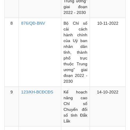
Trung ương”
giai đoạn
2022 - 2030
8
876/QĐ-BNV
Bộ Chỉ số
10-11-2022
cải cách
hành chính
của Uỷ ban
nhân dân
tỉnh, thành
phố trực
thuộc Trung
ương” giai
đoạn 2022 -
2030
9
123/KH-BCĐCĐS
Kế hoạch
14-10-2022
nâng cao
Chỉ số
Chuyển đổi
số tỉnh Đắk
Lắk