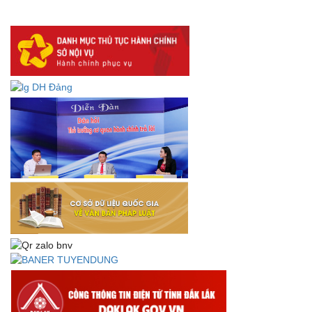
DANH SÁCH HỒ SƠ CÁN BỘ ĐI B TỈNH ĐĂK LẮK -
Lấy ý kiến dự thảo Quyết định quy phạm pháp luật quy
định về thành lập, tổ chức và hoạt động của tổ chức phối
hợp liên ngành
Thông báo về việc tải biểu mẫu báo cáo kết quả 06 năm
thực hiện Nghị quyết số 18-NQ/TW và Nghị quyết số 19-
NQ/TW
Thư chúc mừng của Bộ trưởng Bộ Nội vụ nhân dịp kỷ
niệm 78 năm Ngày thành lập Bộ Nội vụ, Ngày truyền
thống ngành Tổ chức nhà nước (28/8/1945-28/8/2023)
Thông báo về việc đăng tải Bộ câu hỏi và gợi ý trả lời Hội
thi dân vận khéo năm 2023