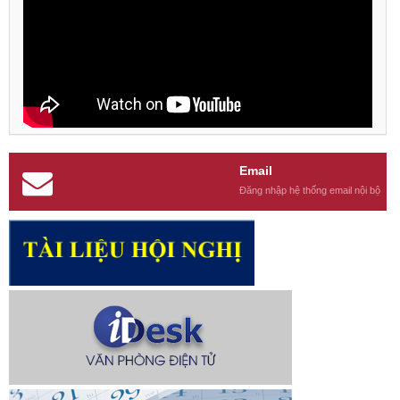
Email
Đăng nhập hệ thống email nội bộ