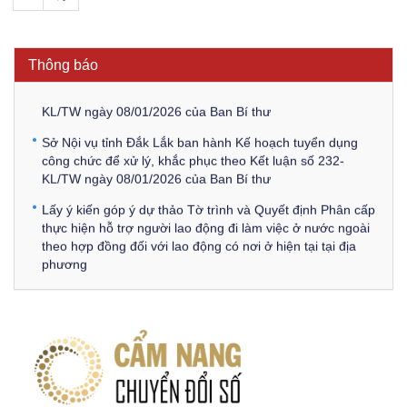
Thông báo Về việc triệu tập thí sinh tham gia thi tuyển
công chức để xử lý, khắc phục theo Kết luận số 232-
KL/TW ngày 08/01/2026 của Ban Bí thư
Thông báo
Thông báo Về việc đăng tải các văn bản ôn tập kỳ tuyển
dụng công chức để xử lý, khắc phục theo Kết luận số 232-
KL/TW ngày 08/01/2026 của Ban Bí thư
Sở Nội vụ tỉnh Đắk Lắk ban hành Kế hoạch tuyển dụng
công chức để xử lý, khắc phục theo Kết luận số 232-
KL/TW ngày 08/01/2026 của Ban Bí thư
Lấy ý kiến góp ý dự thảo Tờ trình và Quyết định Phân cấp
thực hiện hỗ trợ người lao động đi làm việc ở nước ngoài
theo hợp đồng đối với lao động có nơi ở hiện tại tại địa
phương
Về việc lấy ý kiến góp ý Dự thảo Quyết định phân cấp thực
hiện quy định về người lao động nước ngoài làm việc trên
địa bàn tỉnh Đắk Lắk theo trình tự, thủ tục rút gọn trong
xây dựng, ban hành văn bản quy phạm pháp luật
Góp ý dự thảo Thông tư quy định nghiệp vụ lưu trữ tài liệu
lưu trữ số: