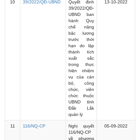
10
39/2022/QĐ-UBND
Quyết định
13-10-2022
39/2022/QĐ-
UBND ban
hành Quy
chế nâng
bậc lương
trước thời
hạn do lập
thành tích
xuất sắc
trong thực
hiện nhiệm
vụ của cán
bộ, công
chức, viên
chức thuộc
UBND tỉnh
Đắk Lắk
quản lý
11
116/NQ-CP
Nghị quyết
05-09-2022
116/NQ-CP
về phương