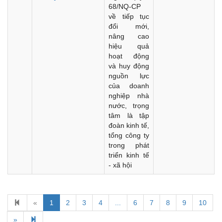
68/NQ-CP
về tiếp tục
đổi mới,
nâng cao
hiệu quả
hoạt động
và huy động
nguồn lực
của doanh
nghiệp nhà
nước, trọng
tâm là tập
đoàn kinh tế,
tổng công ty
trong phát
triển kinh tế
- xã hội
Kế hoạch Kiểm tra, sát hạch để tiếp nhận vào làm công
«
1
2
3
4
...
6
7
8
9
10
chức tỉnh Đắk Lắk năm 2026
»