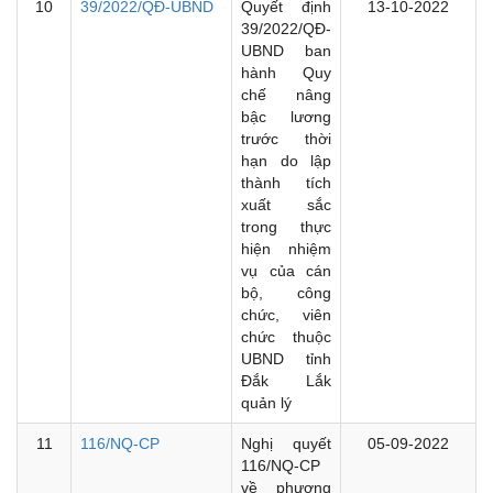
10
39/2022/QĐ-UBND
Quyết định
13-10-2022
39/2022/QĐ-
UBND ban
hành Quy
chế nâng
bậc lương
trước thời
hạn do lập
thành tích
xuất sắc
trong thực
hiện nhiệm
vụ của cán
bộ, công
chức, viên
chức thuộc
UBND tỉnh
Đắk Lắk
quản lý
11
116/NQ-CP
Nghị quyết
05-09-2022
116/NQ-CP
về phương