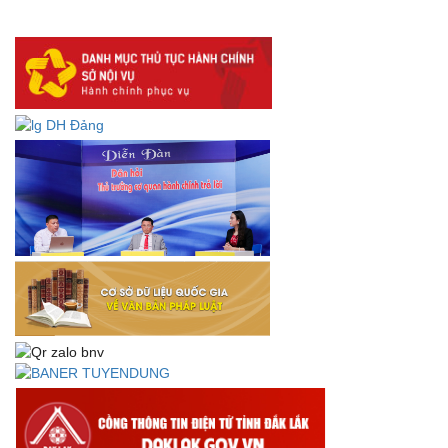
lưu trữ số:
DANH SÁCH HỒ SƠ CÁN BỘ ĐI B TỈNH ĐĂK LẮK -
Lấy ý kiến dự thảo Quyết định quy phạm pháp luật quy
định về thành lập, tổ chức và hoạt động của tổ chức phối
hợp liên ngành
Thông báo về việc tải biểu mẫu báo cáo kết quả 06 năm
thực hiện Nghị quyết số 18-NQ/TW và Nghị quyết số 19-
NQ/TW
Thư chúc mừng của Bộ trưởng Bộ Nội vụ nhân dịp kỷ
niệm 78 năm Ngày thành lập Bộ Nội vụ, Ngày truyền
thống ngành Tổ chức nhà nước (28/8/1945-28/8/2023)
Thông báo về việc đăng tải Bộ câu hỏi và gợi ý trả lời Hội
thi dân vận khéo năm 2023