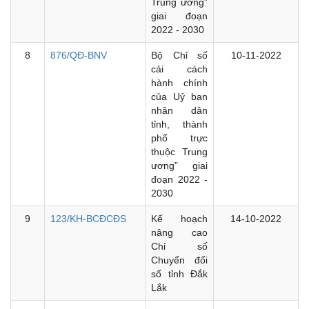
Trung ương”
giai đoạn
2022 - 2030
8
876/QĐ-BNV
Bộ Chỉ số
10-11-2022
cải cách
hành chính
của Uỷ ban
nhân dân
tỉnh, thành
phố trực
thuộc Trung
ương” giai
đoạn 2022 -
2030
9
123/KH-BCĐCĐS
Kế hoạch
14-10-2022
nâng cao
Chỉ số
Chuyển đổi
số tỉnh Đắk
Lắk