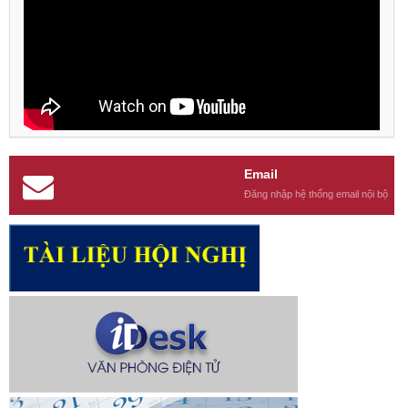
Email
Đăng nhập hệ thống email nội bộ