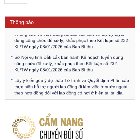
Thông báo Về việc triệu tập thí sinh tham gia thi tuyển
công chức để xử lý, khắc phục theo Kết luận số 232-
KL/TW ngày 08/01/2026 của Ban Bí thư
Thông báo
Thông báo Về việc đăng tải các văn bản ôn tập kỳ tuyển
dụng công chức để xử lý, khắc phục theo Kết luận số 232-
KL/TW ngày 08/01/2026 của Ban Bí thư
Sở Nội vụ tỉnh Đắk Lắk ban hành Kế hoạch tuyển dụng
công chức để xử lý, khắc phục theo Kết luận số 232-
KL/TW ngày 08/01/2026 của Ban Bí thư
Lấy ý kiến góp ý dự thảo Tờ trình và Quyết định Phân cấp
thực hiện hỗ trợ người lao động đi làm việc ở nước ngoài
theo hợp đồng đối với lao động có nơi ở hiện tại tại địa
phương
Về việc lấy ý kiến góp ý Dự thảo Quyết định phân cấp thực
hiện quy định về người lao động nước ngoài làm việc trên
địa bàn tỉnh Đắk Lắk theo trình tự, thủ tục rút gọn trong
xây dựng, ban hành văn bản quy phạm pháp luật
Góp ý dự thảo Thông tư quy định nghiệp vụ lưu trữ tài liệu