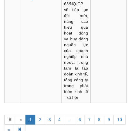
68/NQ-CP
về tiếp tục
đổi mới,
nâng cao
hiệu quả
hoạt động
và huy động
nguồn lực
của doanh
nghiệp nhà
nước, trọng
tâm là tập
đoàn kinh tế,
tổng công ty
trong phát
triển kinh tế
- xã hội
«
1
2
3
4
...
6
7
8
9
10
Kế hoạch Kiểm tra, sát hạch để tiếp nhận vào làm công
chức tỉnh Đắk Lắk năm 2026
»