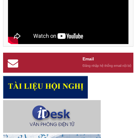
Email
Đăng nhập hệ thống email nội bộ