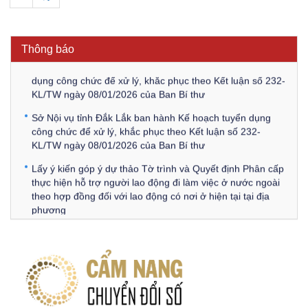
Thông báo Về việc triệu tập thí sinh tham gia thi tuyển
công chức để xử lý, khắc phục theo Kết luận số 232-
KL/TW ngày 08/01/2026 của Ban Bí thư
Thông báo
Thông báo Về việc đăng tải các văn bản ôn tập kỳ tuyển
dụng công chức để xử lý, khắc phục theo Kết luận số 232-
KL/TW ngày 08/01/2026 của Ban Bí thư
Sở Nội vụ tỉnh Đắk Lắk ban hành Kế hoạch tuyển dụng
công chức để xử lý, khắc phục theo Kết luận số 232-
KL/TW ngày 08/01/2026 của Ban Bí thư
Lấy ý kiến góp ý dự thảo Tờ trình và Quyết định Phân cấp
thực hiện hỗ trợ người lao động đi làm việc ở nước ngoài
theo hợp đồng đối với lao động có nơi ở hiện tại tại địa
phương
Về việc lấy ý kiến góp ý Dự thảo Quyết định phân cấp thực
hiện quy định về người lao động nước ngoài làm việc trên
địa bàn tỉnh Đắk Lắk theo trình tự, thủ tục rút gọn trong
xây dựng, ban hành văn bản quy phạm pháp luật
Góp ý dự thảo Thông tư quy định nghiệp vụ lưu trữ tài liệu
lưu trữ số: