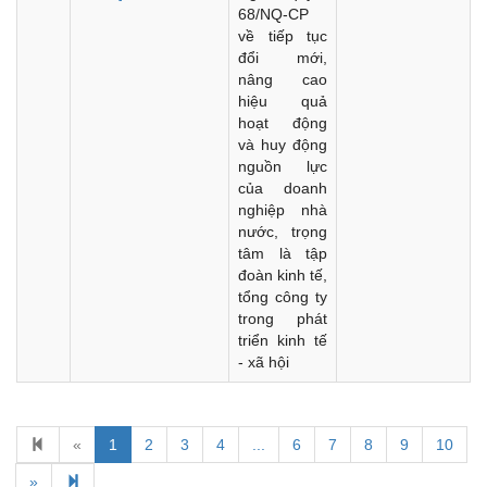
68/NQ-CP
về tiếp tục
đổi mới,
nâng cao
hiệu quả
hoạt động
và huy động
nguồn lực
của doanh
nghiệp nhà
nước, trọng
tâm là tập
đoàn kinh tế,
tổng công ty
trong phát
triển kinh tế
- xã hội
«
1
2
3
4
...
6
7
8
9
10
Kế hoạch Kiểm tra, sát hạch để tiếp nhận vào làm công
chức tỉnh Đắk Lắk năm 2026
»