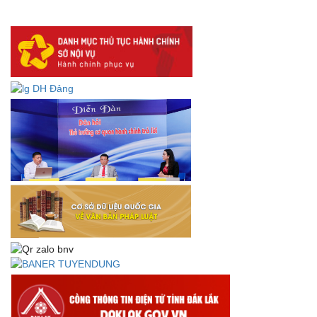
DANH SÁCH HỒ SƠ CÁN BỘ ĐI B TỈNH ĐĂK LẮK -
Lấy ý kiến dự thảo Quyết định quy phạm pháp luật quy
định về thành lập, tổ chức và hoạt động của tổ chức phối
hợp liên ngành
Thông báo về việc tải biểu mẫu báo cáo kết quả 06 năm
thực hiện Nghị quyết số 18-NQ/TW và Nghị quyết số 19-
NQ/TW
Thư chúc mừng của Bộ trưởng Bộ Nội vụ nhân dịp kỷ
niệm 78 năm Ngày thành lập Bộ Nội vụ, Ngày truyền
thống ngành Tổ chức nhà nước (28/8/1945-28/8/2023)
Thông báo về việc đăng tải Bộ câu hỏi và gợi ý trả lời Hội
thi dân vận khéo năm 2023