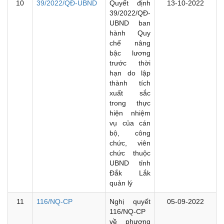
10
39/2022/QĐ-UBND
Quyết định
13-10-2022
39/2022/QĐ-
UBND ban
hành Quy
chế nâng
bậc lương
trước thời
hạn do lập
thành tích
xuất sắc
trong thực
hiện nhiệm
vụ của cán
bộ, công
chức, viên
chức thuộc
UBND tỉnh
Đắk Lắk
quản lý
11
116/NQ-CP
Nghị quyết
05-09-2022
116/NQ-CP
về phương