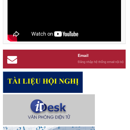
Email
Đăng nhập hệ thống email nội bộ