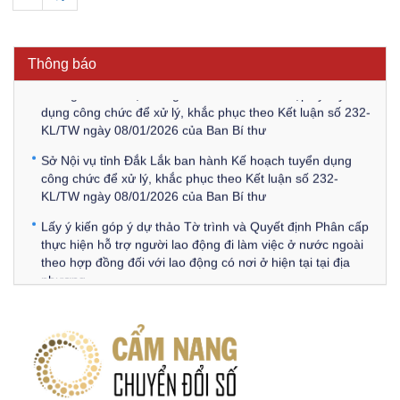
Thông báo Về việc triệu tập thí sinh tham gia thi tuyển
công chức để xử lý, khắc phục theo Kết luận số 232-
KL/TW ngày 08/01/2026 của Ban Bí thư
Thông báo
Thông báo Về việc đăng tải các văn bản ôn tập kỳ tuyển
dụng công chức để xử lý, khắc phục theo Kết luận số 232-
KL/TW ngày 08/01/2026 của Ban Bí thư
Sở Nội vụ tỉnh Đắk Lắk ban hành Kế hoạch tuyển dụng
công chức để xử lý, khắc phục theo Kết luận số 232-
KL/TW ngày 08/01/2026 của Ban Bí thư
Lấy ý kiến góp ý dự thảo Tờ trình và Quyết định Phân cấp
thực hiện hỗ trợ người lao động đi làm việc ở nước ngoài
theo hợp đồng đối với lao động có nơi ở hiện tại tại địa
phương
Về việc lấy ý kiến góp ý Dự thảo Quyết định phân cấp thực
hiện quy định về người lao động nước ngoài làm việc trên
địa bàn tỉnh Đắk Lắk theo trình tự, thủ tục rút gọn trong
xây dựng, ban hành văn bản quy phạm pháp luật
Góp ý dự thảo Thông tư quy định nghiệp vụ lưu trữ tài liệu