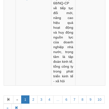
68/NQ-CP
về tiếp tục
đổi mới,
nâng cao
hiệu quả
hoạt động
và huy động
nguồn lực
của doanh
nghiệp nhà
nước, trọng
tâm là tập
đoàn kinh tế,
tổng công ty
trong phát
triển kinh tế
- xã hội
«
1
2
3
4
...
6
7
8
9
10
Kế hoạch Kiểm tra, sát hạch để tiếp nhận vào làm công
chức tỉnh Đắk Lắk năm 2026
»