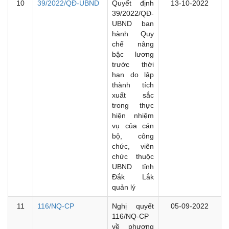
10
39/2022/QĐ-UBND
Quyết định
13-10-2022
39/2022/QĐ-
UBND ban
hành Quy
chế nâng
bậc lương
trước thời
hạn do lập
thành tích
xuất sắc
trong thực
hiện nhiệm
vụ của cán
bộ, công
chức, viên
chức thuộc
UBND tỉnh
Đắk Lắk
quản lý
11
116/NQ-CP
Nghị quyết
05-09-2022
116/NQ-CP
về phương