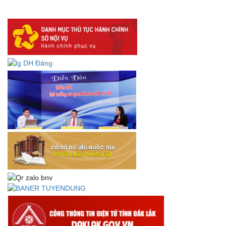
lưu trữ số:
DANH SÁCH HỒ SƠ CÁN BỘ ĐI B TỈNH ĐĂK LẮK -
Lấy ý kiến dự thảo Quyết định quy phạm pháp luật quy
định về thành lập, tổ chức và hoạt động của tổ chức phối
hợp liên ngành
Thông báo về việc tải biểu mẫu báo cáo kết quả 06 năm
thực hiện Nghị quyết số 18-NQ/TW và Nghị quyết số 19-
NQ/TW
Thư chúc mừng của Bộ trưởng Bộ Nội vụ nhân dịp kỷ
niệm 78 năm Ngày thành lập Bộ Nội vụ, Ngày truyền
thống ngành Tổ chức nhà nước (28/8/1945-28/8/2023)
Thông báo về việc đăng tải Bộ câu hỏi và gợi ý trả lời Hội
thi dân vận khéo năm 2023