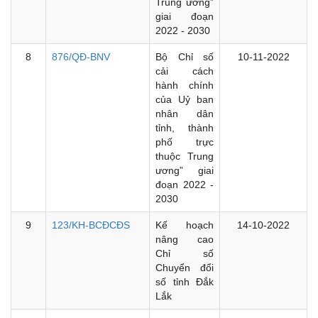
Trung ương”
giai đoạn
2022 - 2030
8
876/QĐ-BNV
Bộ Chỉ số
10-11-2022
cải cách
hành chính
của Uỷ ban
nhân dân
tỉnh, thành
phố trực
thuộc Trung
ương” giai
đoạn 2022 -
2030
9
123/KH-BCĐCĐS
Kế hoạch
14-10-2022
nâng cao
Chỉ số
Chuyển đổi
số tỉnh Đắk
Lắk