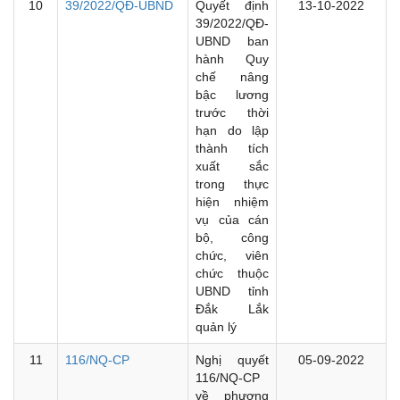
10
39/2022/QĐ-UBND
Quyết định
13-10-2022
39/2022/QĐ-
UBND ban
hành Quy
chế nâng
bậc lương
trước thời
hạn do lập
thành tích
xuất sắc
trong thực
hiện nhiệm
vụ của cán
bộ, công
chức, viên
chức thuộc
UBND tỉnh
Đắk Lắk
quản lý
11
116/NQ-CP
Nghị quyết
05-09-2022
116/NQ-CP
về phương