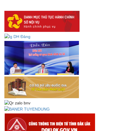
lưu trữ số:
DANH SÁCH HỒ SƠ CÁN BỘ ĐI B TỈNH ĐĂK LẮK -
Lấy ý kiến dự thảo Quyết định quy phạm pháp luật quy
định về thành lập, tổ chức và hoạt động của tổ chức phối
hợp liên ngành
Thông báo về việc tải biểu mẫu báo cáo kết quả 06 năm
thực hiện Nghị quyết số 18-NQ/TW và Nghị quyết số 19-
NQ/TW
Thư chúc mừng của Bộ trưởng Bộ Nội vụ nhân dịp kỷ
niệm 78 năm Ngày thành lập Bộ Nội vụ, Ngày truyền
thống ngành Tổ chức nhà nước (28/8/1945-28/8/2023)
Thông báo về việc đăng tải Bộ câu hỏi và gợi ý trả lời Hội
thi dân vận khéo năm 2023