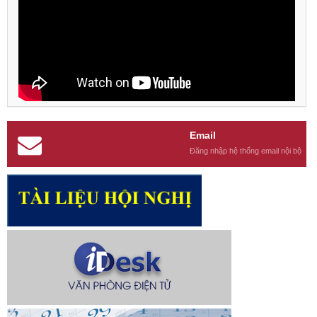
Email
Đăng nhập hệ thống email nội bộ