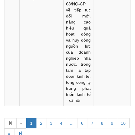
68/NQ-CP
về tiếp tục
đổi mới,
nâng cao
hiệu quả
hoạt động
và huy động
nguồn lực
của doanh
nghiệp nhà
nước, trọng
tâm là tập
đoàn kinh tế,
tổng công ty
trong phát
triển kinh tế
- xã hội
«
1
2
3
4
...
6
7
8
9
10
Kế hoạch Kiểm tra, sát hạch để tiếp nhận vào làm công
chức tỉnh Đắk Lắk năm 2026
»