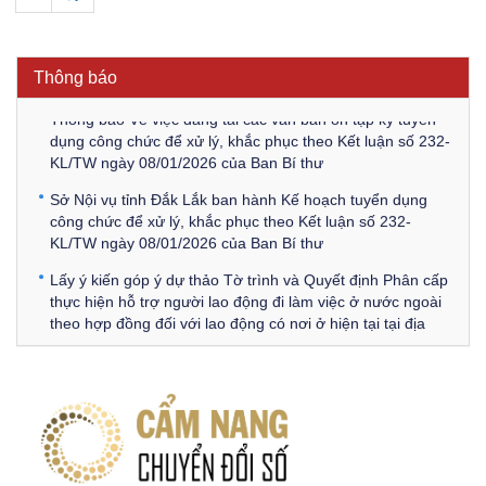
Thông báo Về việc triệu tập thí sinh tham gia thi tuyển
công chức để xử lý, khắc phục theo Kết luận số 232-
KL/TW ngày 08/01/2026 của Ban Bí thư
Thông báo
Thông báo Về việc đăng tải các văn bản ôn tập kỳ tuyển
dụng công chức để xử lý, khắc phục theo Kết luận số 232-
KL/TW ngày 08/01/2026 của Ban Bí thư
Sở Nội vụ tỉnh Đắk Lắk ban hành Kế hoạch tuyển dụng
công chức để xử lý, khắc phục theo Kết luận số 232-
KL/TW ngày 08/01/2026 của Ban Bí thư
Lấy ý kiến góp ý dự thảo Tờ trình và Quyết định Phân cấp
thực hiện hỗ trợ người lao động đi làm việc ở nước ngoài
theo hợp đồng đối với lao động có nơi ở hiện tại tại địa
phương
Về việc lấy ý kiến góp ý Dự thảo Quyết định phân cấp thực
hiện quy định về người lao động nước ngoài làm việc trên
địa bàn tỉnh Đắk Lắk theo trình tự, thủ tục rút gọn trong
xây dựng, ban hành văn bản quy phạm pháp luật
Góp ý dự thảo Thông tư quy định nghiệp vụ lưu trữ tài liệu