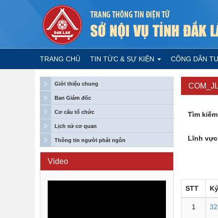
TRANG CHỦ
TIN TỨC & SỰ KIỆN
CÔNG DÂN T
Giới thiệu chung
COM_J
Ban Giám đốc
Cơ cấu tổ chức
Tìm kiếm
Lịch sử cơ quan
Lĩnh vực
Thông tin người phát ngôn
Video
STT
Ký
1
32