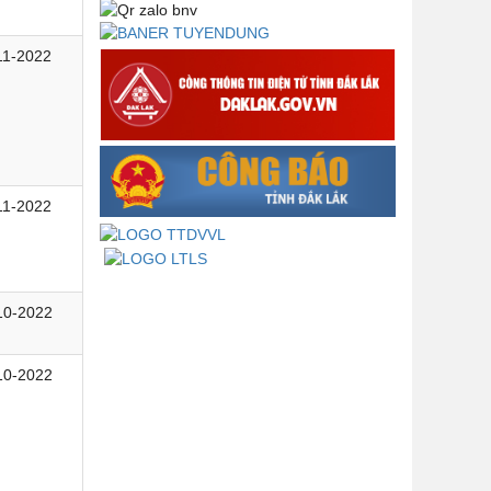
Lấy ý kiến dự thảo Quyết định quy
phạm pháp luật quy định về thành
lập, tổ chức và hoạt động của tổ
11-2022
chức phối hợp liên ngành
Thông báo về việc tải biểu mẫu
báo cáo kết quả 06 năm thực hiện
Nghị quyết số 18-NQ/TW và Nghị
quyết số 19-NQ/TW
11-2022
Thư chúc mừng của Bộ trưởng Bộ
Nội vụ nhân dịp kỷ niệm 78 năm
Ngày thành lập Bộ Nội vụ, Ngày
truyền thống ngành Tổ chức nhà
nước (28/8/1945-28/8/2023)
10-2022
Thông báo về việc đăng tải Bộ câu
hỏi và gợi ý trả lời Hội thi dân vận
10-2022
khéo năm 2023