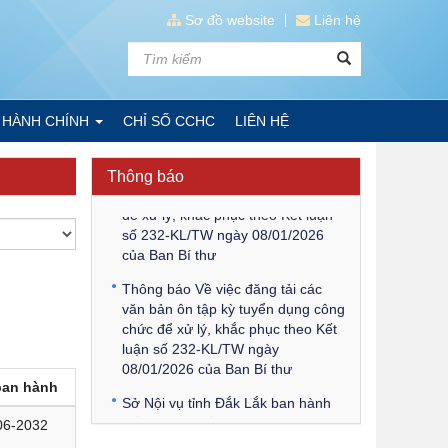
Sơ đồ website
Liên hệ
Kế hoạch Kiểm tra, sát hạch để
tiếp nhận vào làm công chức tỉnh
 HÀNH CHÍNH
CHỈ SỐ CCHC
LIÊN HỆ
Đắk Lắk năm 2026
Thông báo Về việc triệu tập thí
Thông báo
sinh tham gia thi tuyển công chức
để xử lý, khắc phục theo Kết luận
số 232-KL/TW ngày 08/01/2026
của Ban Bí thư
Thông báo Về việc đăng tải các
văn bản ôn tập kỳ tuyển dụng công
chức để xử lý, khắc phục theo Kết
luận số 232-KL/TW ngày
08/01/2026 của Ban Bí thư
ban hành
Sở Nội vụ tỉnh Đắk Lắk ban hành
Kế hoạch tuyển dụng công chức
06-2032
để xử lý, khắc phục theo Kết luận