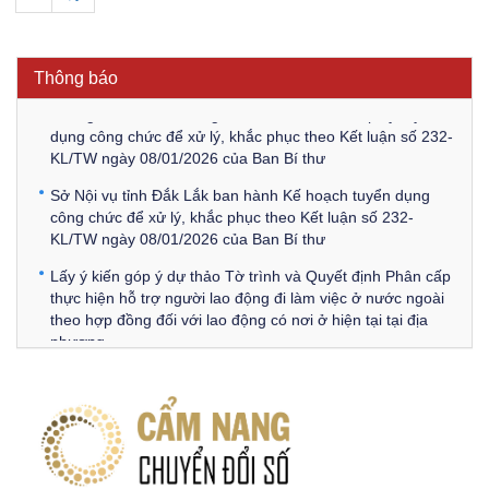
Thông báo Về việc triệu tập thí sinh tham gia thi tuyển
công chức để xử lý, khắc phục theo Kết luận số 232-
KL/TW ngày 08/01/2026 của Ban Bí thư
Thông báo
Thông báo Về việc đăng tải các văn bản ôn tập kỳ tuyển
dụng công chức để xử lý, khắc phục theo Kết luận số 232-
KL/TW ngày 08/01/2026 của Ban Bí thư
Sở Nội vụ tỉnh Đắk Lắk ban hành Kế hoạch tuyển dụng
công chức để xử lý, khắc phục theo Kết luận số 232-
KL/TW ngày 08/01/2026 của Ban Bí thư
Lấy ý kiến góp ý dự thảo Tờ trình và Quyết định Phân cấp
thực hiện hỗ trợ người lao động đi làm việc ở nước ngoài
theo hợp đồng đối với lao động có nơi ở hiện tại tại địa
phương
Về việc lấy ý kiến góp ý Dự thảo Quyết định phân cấp thực
hiện quy định về người lao động nước ngoài làm việc trên
địa bàn tỉnh Đắk Lắk theo trình tự, thủ tục rút gọn trong
xây dựng, ban hành văn bản quy phạm pháp luật
Góp ý dự thảo Thông tư quy định nghiệp vụ lưu trữ tài liệu