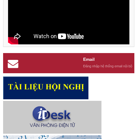
Email
Đăng nhập hệ thống email nội bộ