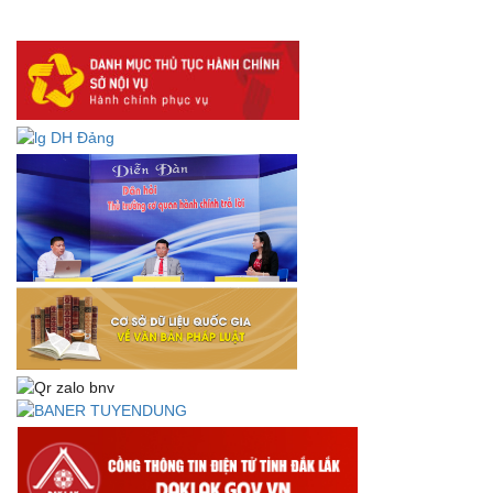
lưu trữ số:
DANH SÁCH HỒ SƠ CÁN BỘ ĐI B TỈNH ĐĂK LẮK -
Lấy ý kiến dự thảo Quyết định quy phạm pháp luật quy
định về thành lập, tổ chức và hoạt động của tổ chức phối
hợp liên ngành
Thông báo về việc tải biểu mẫu báo cáo kết quả 06 năm
thực hiện Nghị quyết số 18-NQ/TW và Nghị quyết số 19-
NQ/TW
Thư chúc mừng của Bộ trưởng Bộ Nội vụ nhân dịp kỷ
niệm 78 năm Ngày thành lập Bộ Nội vụ, Ngày truyền
thống ngành Tổ chức nhà nước (28/8/1945-28/8/2023)
Thông báo về việc đăng tải Bộ câu hỏi và gợi ý trả lời Hội
thi dân vận khéo năm 2023