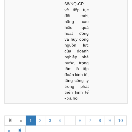
68/NQ-CP
về tiếp tục
đổi mới,
nâng cao
hiệu quả
hoạt động
và huy động
nguồn lực
của doanh
nghiệp nhà
nước, trọng
tâm là tập
đoàn kinh tế,
tổng công ty
trong phát
triển kinh tế
- xã hội
«
1
2
3
4
...
6
7
8
9
10
Kế hoạch Kiểm tra, sát hạch để tiếp nhận vào làm công
chức tỉnh Đắk Lắk năm 2026
»