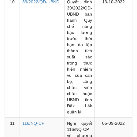
10
39/2022/QĐ-UBND
Quyết định
13-10-2022
39/2022/QĐ-
UBND ban
hành Quy
chế nâng
bậc lương
trước thời
hạn do lập
thành tích
xuất sắc
trong thực
hiện nhiệm
vụ của cán
bộ, công
chức, viên
chức thuộc
UBND tỉnh
Đắk Lắk
quản lý
11
116/NQ-CP
Nghị quyết
05-09-2022
116/NQ-CP
về phương