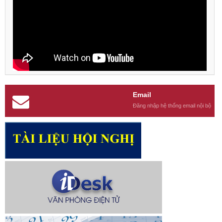
Email
Đăng nhập hệ thống email nội bộ