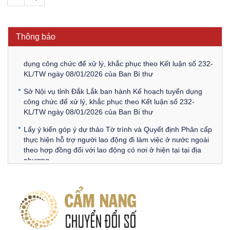
Thông báo Về việc triệu tập thí sinh tham gia thi tuyển
công chức để xử lý, khắc phục theo Kết luận số 232-
KL/TW ngày 08/01/2026 của Ban Bí thư
Thông báo
Thông báo Về việc đăng tải các văn bản ôn tập kỳ tuyển
dụng công chức để xử lý, khắc phục theo Kết luận số 232-
KL/TW ngày 08/01/2026 của Ban Bí thư
Sở Nội vụ tỉnh Đắk Lắk ban hành Kế hoạch tuyển dụng
công chức để xử lý, khắc phục theo Kết luận số 232-
KL/TW ngày 08/01/2026 của Ban Bí thư
Lấy ý kiến góp ý dự thảo Tờ trình và Quyết định Phân cấp
thực hiện hỗ trợ người lao động đi làm việc ở nước ngoài
theo hợp đồng đối với lao động có nơi ở hiện tại tại địa
phương
Về việc lấy ý kiến góp ý Dự thảo Quyết định phân cấp thực
hiện quy định về người lao động nước ngoài làm việc trên
địa bàn tỉnh Đắk Lắk theo trình tự, thủ tục rút gọn trong
xây dựng, ban hành văn bản quy phạm pháp luật
Góp ý dự thảo Thông tư quy định nghiệp vụ lưu trữ tài liệu