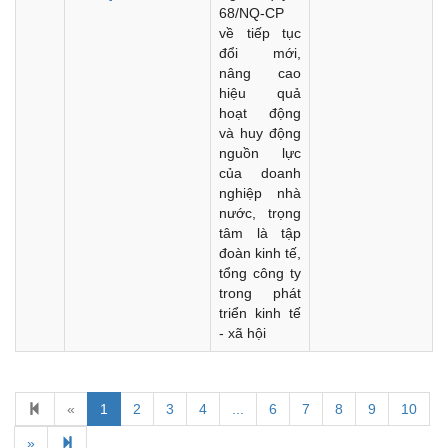
68/NQ-CP
về tiếp tục
đổi mới,
nâng cao
hiệu quả
hoạt động
và huy động
nguồn lực
của doanh
nghiệp nhà
nước, trọng
tâm là tập
đoàn kinh tế,
tổng công ty
trong phát
triển kinh tế
- xã hội
«
1
2
3
4
...
6
7
8
9
10
Kế hoạch Kiểm tra, sát hạch để tiếp nhận vào làm công
chức tỉnh Đắk Lắk năm 2026
»