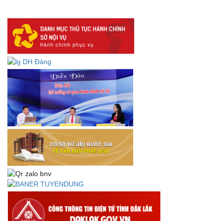
lưu trữ số:
DANH SÁCH HỒ SƠ CÁN BỘ ĐI B TỈNH ĐĂK LẮK -
Lấy ý kiến dự thảo Quyết định quy phạm pháp luật quy
định về thành lập, tổ chức và hoạt động của tổ chức phối
hợp liên ngành
Thông báo về việc tải biểu mẫu báo cáo kết quả 06 năm
thực hiện Nghị quyết số 18-NQ/TW và Nghị quyết số 19-
NQ/TW
Thư chúc mừng của Bộ trưởng Bộ Nội vụ nhân dịp kỷ
niệm 78 năm Ngày thành lập Bộ Nội vụ, Ngày truyền
thống ngành Tổ chức nhà nước (28/8/1945-28/8/2023)
Thông báo về việc đăng tải Bộ câu hỏi và gợi ý trả lời Hội
thi dân vận khéo năm 2023