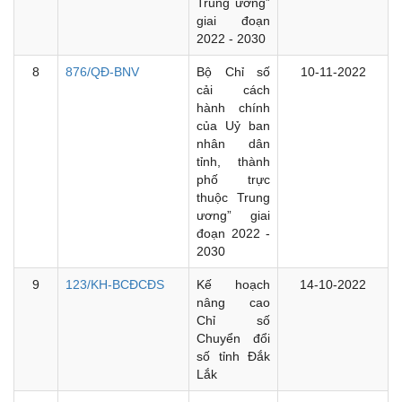
Trung ương”
giai đoạn
2022 - 2030
8
876/QĐ-BNV
Bộ Chỉ số
10-11-2022
cải cách
hành chính
của Uỷ ban
nhân dân
tỉnh, thành
phố trực
thuộc Trung
ương” giai
đoạn 2022 -
2030
9
123/KH-BCĐCĐS
Kế hoạch
14-10-2022
nâng cao
Chỉ số
Chuyển đổi
số tỉnh Đắk
Lắk