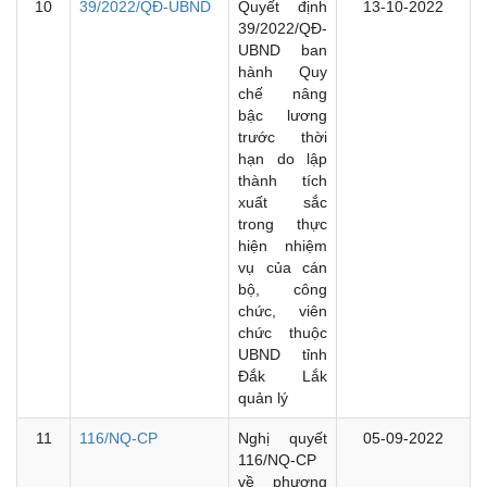
10
39/2022/QĐ-UBND
Quyết định
13-10-2022
39/2022/QĐ-
UBND ban
hành Quy
chế nâng
bậc lương
trước thời
hạn do lập
thành tích
xuất sắc
trong thực
hiện nhiệm
vụ của cán
bộ, công
chức, viên
chức thuộc
UBND tỉnh
Đắk Lắk
quản lý
11
116/NQ-CP
Nghị quyết
05-09-2022
116/NQ-CP
về phương