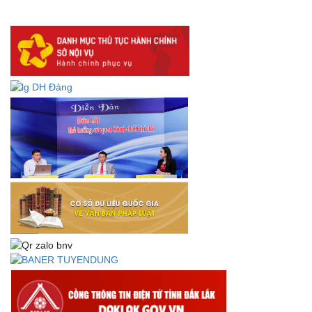
DANH SÁCH HỒ SƠ CÁN BỘ ĐI B TỈNH ĐĂK LẮK -
Lấy ý kiến dự thảo Quyết định quy phạm pháp luật quy
định về thành lập, tổ chức và hoạt động của tổ chức phối
hợp liên ngành
Thông báo về việc tải biểu mẫu báo cáo kết quả 06 năm
thực hiện Nghị quyết số 18-NQ/TW và Nghị quyết số 19-
NQ/TW
Thư chúc mừng của Bộ trưởng Bộ Nội vụ nhân dịp kỷ
niệm 78 năm Ngày thành lập Bộ Nội vụ, Ngày truyền
thống ngành Tổ chức nhà nước (28/8/1945-28/8/2023)
Thông báo về việc đăng tải Bộ câu hỏi và gợi ý trả lời Hội
thi dân vận khéo năm 2023