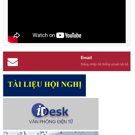
Email
Đăng nhập hệ thống email nội bộ