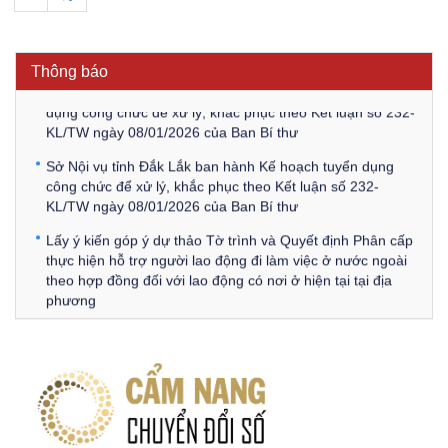
Thông báo Về việc triệu tập thí sinh tham gia thi tuyển
công chức để xử lý, khắc phục theo Kết luận số 232-
KL/TW ngày 08/01/2026 của Ban Bí thư
Thông báo
Thông báo Về việc đăng tải các văn bản ôn tập kỳ tuyển
dụng công chức để xử lý, khắc phục theo Kết luận số 232-
KL/TW ngày 08/01/2026 của Ban Bí thư
Sở Nội vụ tỉnh Đắk Lắk ban hành Kế hoạch tuyển dụng
công chức để xử lý, khắc phục theo Kết luận số 232-
KL/TW ngày 08/01/2026 của Ban Bí thư
Lấy ý kiến góp ý dự thảo Tờ trình và Quyết định Phân cấp
thực hiện hỗ trợ người lao động đi làm việc ở nước ngoài
theo hợp đồng đối với lao động có nơi ở hiện tại tại địa
phương
Về việc lấy ý kiến góp ý Dự thảo Quyết định phân cấp thực
hiện quy định về người lao động nước ngoài làm việc trên
địa bàn tỉnh Đắk Lắk theo trình tự, thủ tục rút gọn trong
xây dựng, ban hành văn bản quy phạm pháp luật
Góp ý dự thảo Thông tư quy định nghiệp vụ lưu trữ tài liệu
lưu trữ số: