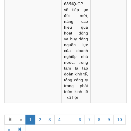
68/NQ-CP
về tiếp tục
đổi mới,
nâng cao
hiệu quả
hoạt động
và huy động
nguồn lực
của doanh
nghiệp nhà
nước, trọng
tâm là tập
đoàn kinh tế,
tổng công ty
trong phát
triển kinh tế
- xã hội
Kế hoạch Kiểm tra, sát hạch để tiếp nhận vào làm công
«
1
2
3
4
...
6
7
8
9
10
chức tỉnh Đắk Lắk năm 2026
»