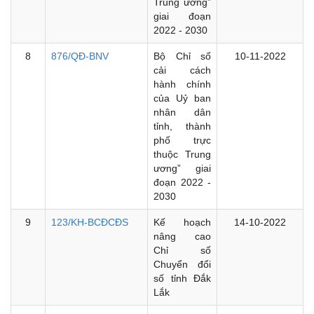
Trung ương”
giai đoạn
2022 - 2030
8
876/QĐ-BNV
Bộ Chỉ số
10-11-2022
cải cách
hành chính
của Uỷ ban
nhân dân
tỉnh, thành
phố trực
thuộc Trung
ương” giai
đoạn 2022 -
2030
9
123/KH-BCĐCĐS
Kế hoạch
14-10-2022
nâng cao
Chỉ số
Chuyển đổi
số tỉnh Đắk
Lắk