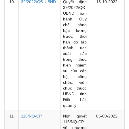
10
39/2022/QĐ-UBND
Quyết định
13-10-2022
39/2022/QĐ-
UBND ban
hành Quy
chế nâng
bậc lương
trước thời
hạn do lập
thành tích
xuất sắc
trong thực
hiện nhiệm
vụ của cán
bộ, công
chức, viên
chức thuộc
UBND tỉnh
Đắk Lắk
quản lý
11
116/NQ-CP
Nghị quyết
05-09-2022
116/NQ-CP
về phương