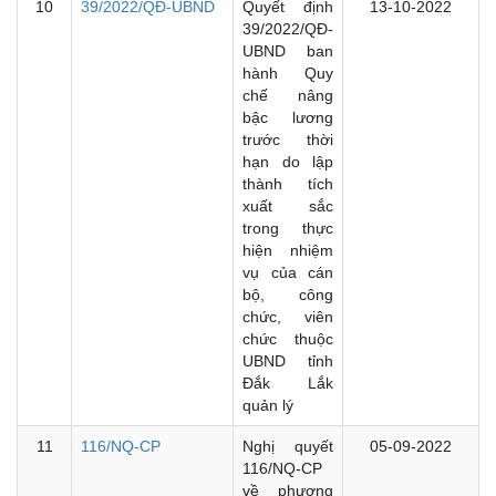
10
39/2022/QĐ-UBND
Quyết định
13-10-2022
39/2022/QĐ-
UBND ban
hành Quy
chế nâng
bậc lương
trước thời
hạn do lập
thành tích
xuất sắc
trong thực
hiện nhiệm
vụ của cán
bộ, công
chức, viên
chức thuộc
UBND tỉnh
Đắk Lắk
quản lý
11
116/NQ-CP
Nghị quyết
05-09-2022
116/NQ-CP
về phương