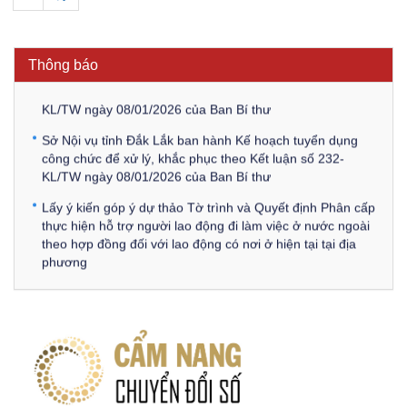
công chức để xử lý, khắc phục theo Kết luận số 232-
KL/TW ngày 08/01/2026 của Ban Bí thư
Thông báo
Thông báo Về việc đăng tải các văn bản ôn tập kỳ tuyển
dụng công chức để xử lý, khắc phục theo Kết luận số 232-
KL/TW ngày 08/01/2026 của Ban Bí thư
Sở Nội vụ tỉnh Đắk Lắk ban hành Kế hoạch tuyển dụng
công chức để xử lý, khắc phục theo Kết luận số 232-
KL/TW ngày 08/01/2026 của Ban Bí thư
Lấy ý kiến góp ý dự thảo Tờ trình và Quyết định Phân cấp
thực hiện hỗ trợ người lao động đi làm việc ở nước ngoài
theo hợp đồng đối với lao động có nơi ở hiện tại tại địa
phương
Về việc lấy ý kiến góp ý Dự thảo Quyết định phân cấp thực
hiện quy định về người lao động nước ngoài làm việc trên
địa bàn tỉnh Đắk Lắk theo trình tự, thủ tục rút gọn trong
xây dựng, ban hành văn bản quy phạm pháp luật
Góp ý dự thảo Thông tư quy định nghiệp vụ lưu trữ tài liệu
lưu trữ số: