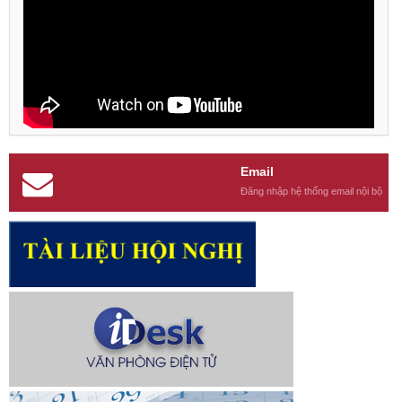
Email
Đăng nhập hệ thống email nội bộ