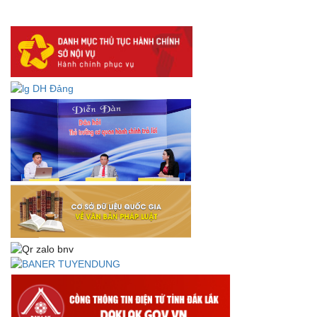
DANH SÁCH HỒ SƠ CÁN BỘ ĐI B TỈNH ĐĂK LẮK -
Lấy ý kiến dự thảo Quyết định quy phạm pháp luật quy
định về thành lập, tổ chức và hoạt động của tổ chức phối
hợp liên ngành
Thông báo về việc tải biểu mẫu báo cáo kết quả 06 năm
thực hiện Nghị quyết số 18-NQ/TW và Nghị quyết số 19-
NQ/TW
Thư chúc mừng của Bộ trưởng Bộ Nội vụ nhân dịp kỷ
niệm 78 năm Ngày thành lập Bộ Nội vụ, Ngày truyền
thống ngành Tổ chức nhà nước (28/8/1945-28/8/2023)
Thông báo về việc đăng tải Bộ câu hỏi và gợi ý trả lời Hội
thi dân vận khéo năm 2023