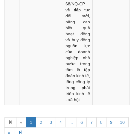
68/NQ-CP
về tiếp tục
đổi mới,
nâng cao
hiệu quả
hoạt động
và huy động
nguồn lực
của doanh
nghiệp nhà
nước, trọng
tâm là tập
đoàn kinh tế,
tổng công ty
trong phát
triển kinh tế
- xã hội
Kế hoạch Kiểm tra, sát hạch để tiếp nhận vào làm công
«
1
2
3
4
...
6
7
8
9
10
chức tỉnh Đắk Lắk năm 2026
»
Thông báo Về việc triệu tập thí sinh tham gia thi tuyển