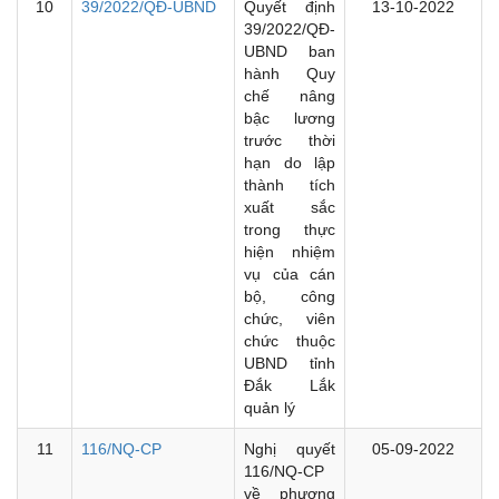
10
39/2022/QĐ-UBND
Quyết định
13-10-2022
39/2022/QĐ-
UBND ban
hành Quy
chế nâng
bậc lương
trước thời
hạn do lập
thành tích
xuất sắc
trong thực
hiện nhiệm
vụ của cán
bộ, công
chức, viên
chức thuộc
UBND tỉnh
Đắk Lắk
quản lý
11
116/NQ-CP
Nghị quyết
05-09-2022
116/NQ-CP
về phương