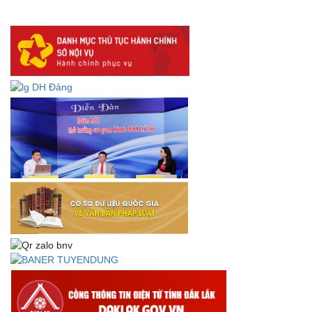
DANH SÁCH HỒ SƠ CÁN BỘ ĐI B TỈNH ĐĂK LẮK -
Lấy ý kiến dự thảo Quyết định quy phạm pháp luật quy
định về thành lập, tổ chức và hoạt động của tổ chức phối
hợp liên ngành
Thông báo về việc tải biểu mẫu báo cáo kết quả 06 năm
thực hiện Nghị quyết số 18-NQ/TW và Nghị quyết số 19-
NQ/TW
Thư chúc mừng của Bộ trưởng Bộ Nội vụ nhân dịp kỷ
niệm 78 năm Ngày thành lập Bộ Nội vụ, Ngày truyền
thống ngành Tổ chức nhà nước (28/8/1945-28/8/2023)
Thông báo về việc đăng tải Bộ câu hỏi và gợi ý trả lời Hội
thi dân vận khéo năm 2023