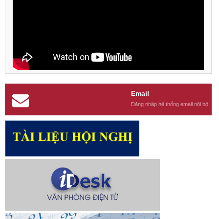
Email
Đăng nhập hệ thống email nội bộ