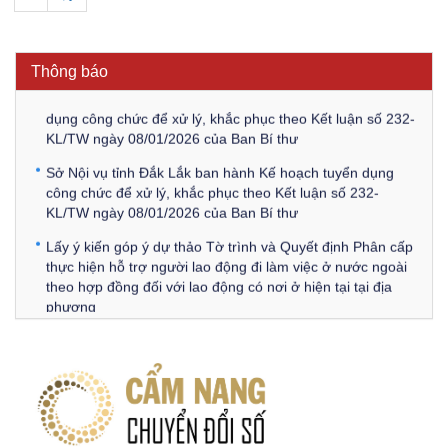
Thông báo Về việc triệu tập thí sinh tham gia thi tuyển
công chức để xử lý, khắc phục theo Kết luận số 232-
KL/TW ngày 08/01/2026 của Ban Bí thư
Thông báo
Thông báo Về việc đăng tải các văn bản ôn tập kỳ tuyển
dụng công chức để xử lý, khắc phục theo Kết luận số 232-
KL/TW ngày 08/01/2026 của Ban Bí thư
Sở Nội vụ tỉnh Đắk Lắk ban hành Kế hoạch tuyển dụng
công chức để xử lý, khắc phục theo Kết luận số 232-
KL/TW ngày 08/01/2026 của Ban Bí thư
Lấy ý kiến góp ý dự thảo Tờ trình và Quyết định Phân cấp
thực hiện hỗ trợ người lao động đi làm việc ở nước ngoài
theo hợp đồng đối với lao động có nơi ở hiện tại tại địa
phương
Về việc lấy ý kiến góp ý Dự thảo Quyết định phân cấp thực
hiện quy định về người lao động nước ngoài làm việc trên
địa bàn tỉnh Đắk Lắk theo trình tự, thủ tục rút gọn trong
xây dựng, ban hành văn bản quy phạm pháp luật
Góp ý dự thảo Thông tư quy định nghiệp vụ lưu trữ tài liệu
lưu trữ số: