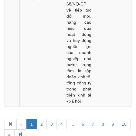
68/NQ-CP
về tiếp tục
đổi mới,
nâng cao
hiệu quả
hoạt động
và huy động
nguồn lực
của doanh
nghiệp nhà
nước, trọng
tâm là tập
đoàn kinh tế,
tổng công ty
trong phát
triển kinh tế
- xã hội
«
1
2
3
4
...
6
7
8
9
10
Kế hoạch Kiểm tra, sát hạch để tiếp nhận vào làm công
chức tỉnh Đắk Lắk năm 2026
»