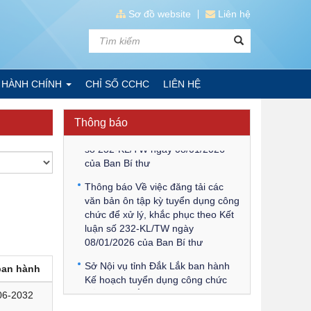
Sơ đồ website
Liên hệ
Kế hoạch Kiểm tra, sát hạch để
tiếp nhận vào làm công chức tỉnh
Đắk Lắk năm 2026
 HÀNH CHÍNH
CHỈ SỐ CCHC
LIÊN HỆ
Thông báo Về việc triệu tập thí
sinh tham gia thi tuyển công chức
Thông báo
để xử lý, khắc phục theo Kết luận
số 232-KL/TW ngày 08/01/2026
của Ban Bí thư
Thông báo Về việc đăng tải các
văn bản ôn tập kỳ tuyển dụng công
chức để xử lý, khắc phục theo Kết
luận số 232-KL/TW ngày
08/01/2026 của Ban Bí thư
Sở Nội vụ tỉnh Đắk Lắk ban hành
ban hành
Kế hoạch tuyển dụng công chức
để xử lý, khắc phục theo Kết luận
06-2032
số 232-KL/TW ngày 08/01/2026