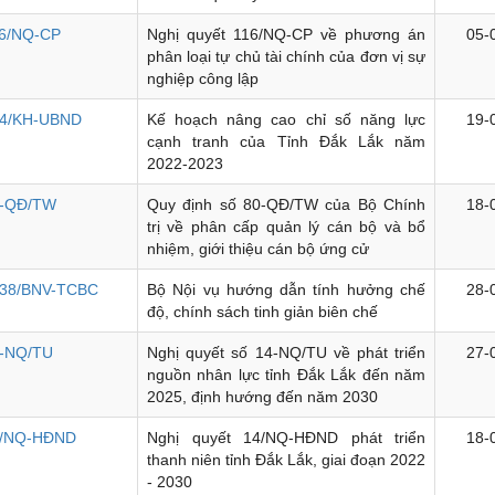
6/NQ-CP
Nghị quyết 116/NQ-CP về phương án
05-
phân loại tự chủ tài chính của đơn vị sự
nghiệp công lập
4/KH-UBND
Kế hoạch nâng cao chỉ số năng lực
19-
cạnh tranh của Tỉnh Đắk Lắk năm
2022-2023
-QĐ/TW
Quy định số 80-QĐ/TW của Bộ Chính
18-
trị về phân cấp quản lý cán bộ và bổ
nhiệm, giới thiệu cán bộ ứng cử
38/BNV-TCBC
Bộ Nội vụ hướng dẫn tính hưởng chế
28-
độ, chính sách tinh giản biên chế
-NQ/TU
Nghị quyết số 14-NQ/TU về phát triển
27-
nguồn nhân lực tỉnh Đắk Lắk đến năm
2025, định hướng đến năm 2030
4/NQ-HĐND
Nghị quyết 14/NQ-HĐND phát triển
18-
thanh niên tỉnh Đắk Lắk, giai đoạn 2022
- 2030