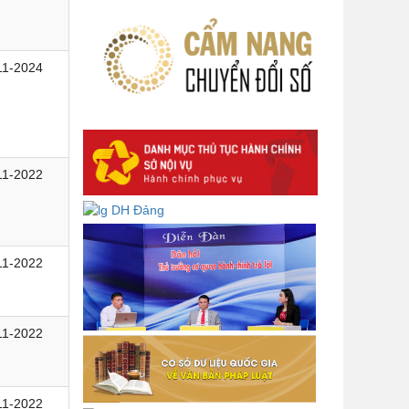
của Ban Bí thư
Lấy ý kiến góp ý dự thảo Tờ trình
và Quyết định Phân cấp thực hiện
11-2024
hỗ trợ người lao động đi làm việc ở
nước ngoài theo hợp đồng đối với
lao động có nơi ở hiện tại tại địa
phương
Về việc lấy ý kiến góp ý Dự thảo
11-2022
Quyết định phân cấp thực hiện quy
định về người lao động nước ngoài
làm việc trên địa bàn tỉnh Đắk Lắk
theo trình tự, thủ tục rút gọn trong
xây dựng, ban hành văn bản quy
11-2022
phạm pháp luật
Góp ý dự thảo Thông tư quy định
nghiệp vụ lưu trữ tài liệu lưu trữ số:
11-2022
DANH SÁCH HỒ SƠ CÁN BỘ ĐI B
TỈNH ĐĂK LẮK -
Lấy ý kiến dự thảo Quyết định quy
11-2022