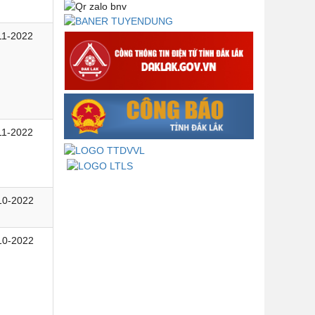
phạm pháp luật quy định về thành
lập, tổ chức và hoạt động của tổ
chức phối hợp liên ngành
11-2022
Thông báo về việc tải biểu mẫu
báo cáo kết quả 06 năm thực hiện
Nghị quyết số 18-NQ/TW và Nghị
quyết số 19-NQ/TW
Thư chúc mừng của Bộ trưởng Bộ
11-2022
Nội vụ nhân dịp kỷ niệm 78 năm
Ngày thành lập Bộ Nội vụ, Ngày
truyền thống ngành Tổ chức nhà
nước (28/8/1945-28/8/2023)
10-2022
Thông báo về việc đăng tải Bộ câu
hỏi và gợi ý trả lời Hội thi dân vận
khéo năm 2023
10-2022