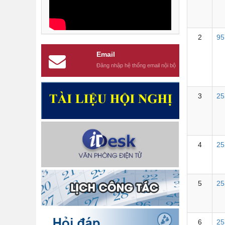
2
95
Email
Đăng nhập hệ thống email nội bộ
3
25
4
25
5
25
6
25