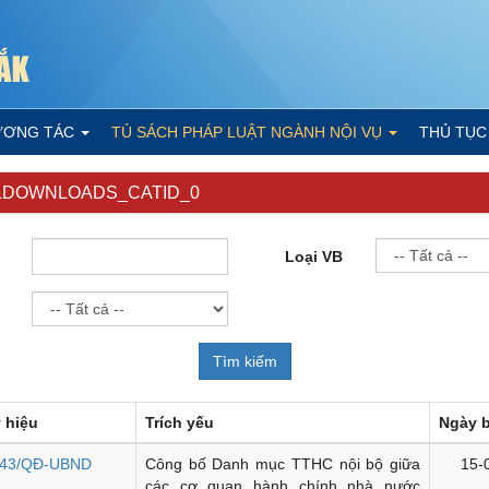
ƯƠNG TÁC
TỦ SÁCH PHÁP LUẬT NGÀNH NỘI VỤ
THỦ TỤC
LDOWNLOADS_CATID_0
Loại VB
 hiệu
Trích yếu
Ngày 
43/QĐ-UBND
Công bố Danh mục TTHC nội bộ giữa
15-
các cơ quan hành chính nhà nước