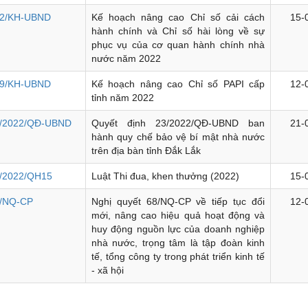
2/KH-UBND
Kế hoạch nâng cao Chỉ số cải cách
15-
hành chính và Chỉ số hài lòng về sự
phục vụ của cơ quan hành chính nhà
nước năm 2022
9/KH-UBND
Kế hoạch nâng cao Chỉ số PAPI cấp
12-
tỉnh năm 2022
/2022/QĐ-UBND
Quyết định 23/2022/QĐ-UBND ban
21-
hành quy chế bảo vệ bí mật nhà nước
trên địa bàn tỉnh Đắk Lắk
/2022/QH15
Luật Thi đua, khen thưởng (2022)
15-
/NQ-CP
Nghị quyết 68/NQ-CP về tiếp tục đổi
12-
mới, nâng cao hiệu quả hoạt động và
huy động nguồn lực của doanh nghiệp
nhà nước, trọng tâm là tập đoàn kinh
tế, tổng công ty trong phát triển kinh tế
- xã hội