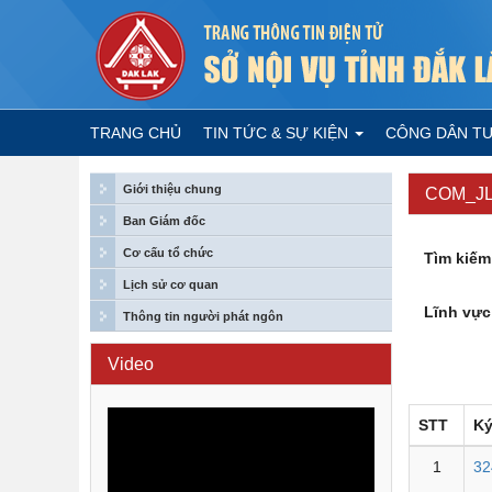
TRANG CHỦ
TIN TỨC & SỰ KIỆN
CÔNG DÂN T
Giới thiệu chung
COM_J
Ban Giám đốc
Cơ cấu tổ chức
Tìm kiếm
Lịch sử cơ quan
Lĩnh vực
Thông tin người phát ngôn
Video
STT
Ký
1
32