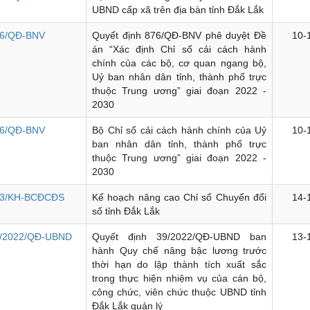
UBND cấp xã trên địa bàn tỉnh Đắk Lắk
6/QĐ-BNV
Quyết định 876/QĐ-BNV phê duyệt Đề
10-
án “Xác định Chỉ số cải cách hành
chính của các bộ, cơ quan ngang bộ,
Uỷ ban nhân dân tỉnh, thành phố trực
thuộc Trung ương” giai đoạn 2022 -
2030
6/QĐ-BNV
Bộ Chỉ số cải cách hành chính của Uỷ
10-
ban nhân dân tỉnh, thành phố trực
thuộc Trung ương” giai đoạn 2022 -
2030
3/KH-BCĐCĐS
Kế hoạch nâng cao Chỉ số Chuyển đổi
14-
số tỉnh Đắk Lắk
/2022/QĐ-UBND
Quyết định 39/2022/QĐ-UBND ban
13-
hành Quy chế nâng bậc lương trước
thời hạn do lập thành tích xuất sắc
trong thực hiện nhiệm vụ của cán bộ,
công chức, viên chức thuộc UBND tỉnh
Đắk Lắk quản lý