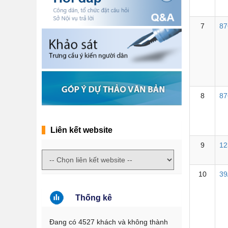
7
87
8
87
Liên kết website
9
12
10
39
Thống kê
Đang có 4527 khách và không thành