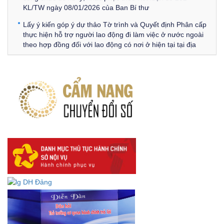
KL/TW ngày 08/01/2026 của Ban Bí thư
Lấy ý kiến góp ý dự thảo Tờ trình và Quyết định Phân cấp
thực hiện hỗ trợ người lao động đi làm việc ở nước ngoài
theo hợp đồng đối với lao động có nơi ở hiện tại tại địa
phương
Về việc lấy ý kiến góp ý Dự thảo Quyết định phân cấp thực
hiện quy định về người lao động nước ngoài làm việc trên
địa bàn tỉnh Đắk Lắk theo trình tự, thủ tục rút gọn trong
xây dựng, ban hành văn bản quy phạm pháp luật
Góp ý dự thảo Thông tư quy định nghiệp vụ lưu trữ tài liệu
lưu trữ số:
DANH SÁCH HỒ SƠ CÁN BỘ ĐI B TỈNH ĐĂK LẮK -
Lấy ý kiến dự thảo Quyết định quy phạm pháp luật quy
định về thành lập, tổ chức và hoạt động của tổ chức phối
hợp liên ngành
Thông báo về việc tải biểu mẫu báo cáo kết quả 06 năm
thực hiện Nghị quyết số 18-NQ/TW và Nghị quyết số 19-
NQ/TW