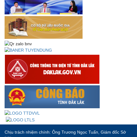
Thư chúc mừng của Bộ trưởng Bộ Nội vụ nhân dịp kỷ
niệm 78 năm Ngày thành lập Bộ Nội vụ, Ngày truyền
thống ngành Tổ chức nhà nước (28/8/1945-28/8/2023)
Thông báo về việc đăng tải Bộ câu hỏi và gợi ý trả lời Hội
thi dân vận khéo năm 2023
Chịu trách nhiệm chính: Ông Trương Ngọc Tuấn, Giám đốc Sở