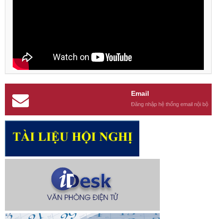
Email
Đăng nhập hệ thống email nội bộ