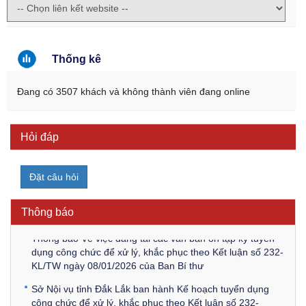
Thống kê
Đang có 3507 khách và không thành viên đang online
Hỏi đáp
Kế hoạch Kiểm tra, sát hạch để tiếp nhận vào làm công
chức tỉnh Đắk Lắk năm 2026
Đặt câu hỏi
Thông báo Về việc triệu tập thí sinh tham gia thi tuyển
công chức để xử lý, khắc phục theo Kết luận số 232-
Thông báo
KL/TW ngày 08/01/2026 của Ban Bí thư
Thông báo Về việc đăng tải các văn bản ôn tập kỳ tuyển
dụng công chức để xử lý, khắc phục theo Kết luận số 232-
KL/TW ngày 08/01/2026 của Ban Bí thư
Sở Nội vụ tỉnh Đắk Lắk ban hành Kế hoạch tuyển dụng
công chức để xử lý, khắc phục theo Kết luận số 232-