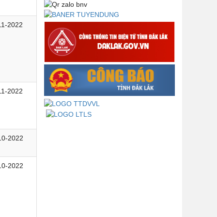
lập, tổ chức và hoạt động của tổ
chức phối hợp liên ngành
11-2022
Thông báo về việc tải biểu mẫu
báo cáo kết quả 06 năm thực hiện
Nghị quyết số 18-NQ/TW và Nghị
quyết số 19-NQ/TW
Thư chúc mừng của Bộ trưởng Bộ
Nội vụ nhân dịp kỷ niệm 78 năm
11-2022
Ngày thành lập Bộ Nội vụ, Ngày
truyền thống ngành Tổ chức nhà
nước (28/8/1945-28/8/2023)
Thông báo về việc đăng tải Bộ câu
10-2022
hỏi và gợi ý trả lời Hội thi dân vận
khéo năm 2023
10-2022