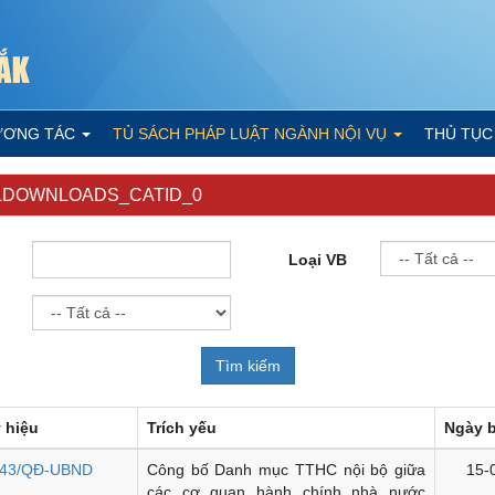
ƯƠNG TÁC
TỦ SÁCH PHÁP LUẬT NGÀNH NỘI VỤ
THỦ TỤC
LDOWNLOADS_CATID_0
Loại VB
 hiệu
Trích yếu
Ngày 
43/QĐ-UBND
Công bố Danh mục TTHC nội bộ giữa
15-
các cơ quan hành chính nhà nước