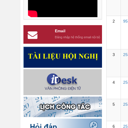
2
95
Email
Đăng nhập hệ thống email nội bộ
3
25
4
25
5
25
6
25