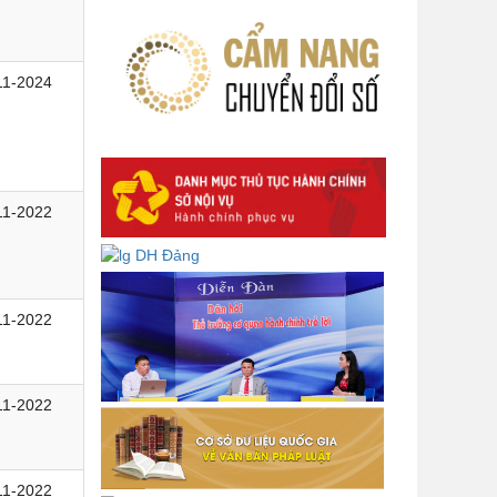
Lấy ý kiến góp ý dự thảo Tờ trình
và Quyết định Phân cấp thực hiện
hỗ trợ người lao động đi làm việc ở
11-2024
nước ngoài theo hợp đồng đối với
lao động có nơi ở hiện tại tại địa
phương
Về việc lấy ý kiến góp ý Dự thảo
Quyết định phân cấp thực hiện quy
11-2022
định về người lao động nước ngoài
làm việc trên địa bàn tỉnh Đắk Lắk
theo trình tự, thủ tục rút gọn trong
xây dựng, ban hành văn bản quy
phạm pháp luật
11-2022
Góp ý dự thảo Thông tư quy định
nghiệp vụ lưu trữ tài liệu lưu trữ số:
11-2022
DANH SÁCH HỒ SƠ CÁN BỘ ĐI B
TỈNH ĐĂK LẮK -
Lấy ý kiến dự thảo Quyết định quy
11-2022
phạm pháp luật quy định về thành