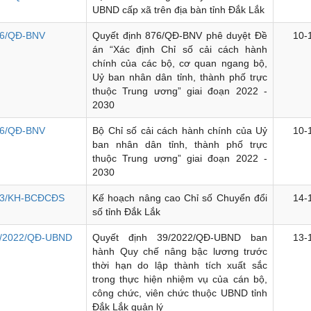
UBND cấp xã trên địa bàn tỉnh Đắk Lắk
6/QĐ-BNV
Quyết định 876/QĐ-BNV phê duyệt Đề
10-
án “Xác định Chỉ số cải cách hành
chính của các bộ, cơ quan ngang bộ,
Uỷ ban nhân dân tỉnh, thành phố trực
thuộc Trung ương” giai đoạn 2022 -
2030
6/QĐ-BNV
Bộ Chỉ số cải cách hành chính của Uỷ
10-
ban nhân dân tỉnh, thành phố trực
thuộc Trung ương” giai đoạn 2022 -
2030
3/KH-BCĐCĐS
Kế hoạch nâng cao Chỉ số Chuyển đổi
14-
số tỉnh Đắk Lắk
/2022/QĐ-UBND
Quyết định 39/2022/QĐ-UBND ban
13-
hành Quy chế nâng bậc lương trước
thời hạn do lập thành tích xuất sắc
trong thực hiện nhiệm vụ của cán bộ,
công chức, viên chức thuộc UBND tỉnh
Đắk Lắk quản lý