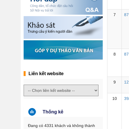
7
87
8
87
Liên kết website
9
12
10
39
Thống kê
Đang có 4331 khách và không thành