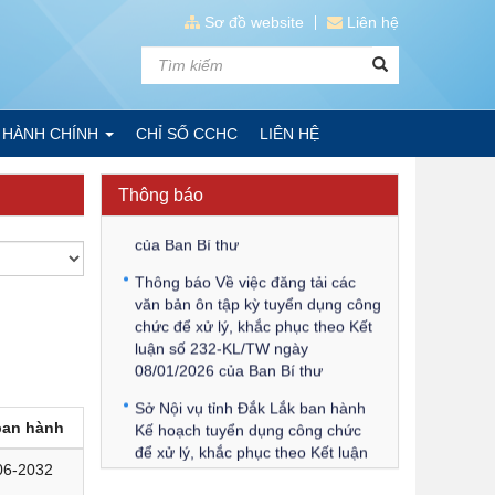
Sơ đồ website
Liên hệ
Kế hoạch Kiểm tra, sát hạch để
tiếp nhận vào làm công chức tỉnh
Đắk Lắk năm 2026
 HÀNH CHÍNH
CHỈ SỐ CCHC
LIÊN HỆ
Thông báo Về việc triệu tập thí
sinh tham gia thi tuyển công chức
để xử lý, khắc phục theo Kết luận
Thông báo
số 232-KL/TW ngày 08/01/2026
của Ban Bí thư
Thông báo Về việc đăng tải các
văn bản ôn tập kỳ tuyển dụng công
chức để xử lý, khắc phục theo Kết
luận số 232-KL/TW ngày
08/01/2026 của Ban Bí thư
Sở Nội vụ tỉnh Đắk Lắk ban hành
Kế hoạch tuyển dụng công chức
ban hành
để xử lý, khắc phục theo Kết luận
số 232-KL/TW ngày 08/01/2026
06-2032
của Ban Bí thư