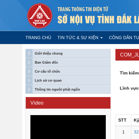
TRANG CHỦ
TIN TỨC & SỰ KIỆN
CÔNG DÂN T
Giới thiệu chung
COM_J
Ban Giám đốc
Cơ cấu tổ chức
Tìm kiếm
Lịch sử cơ quan
Lĩnh vực
Thông tin người phát ngôn
Video
STT
Ký
1
32