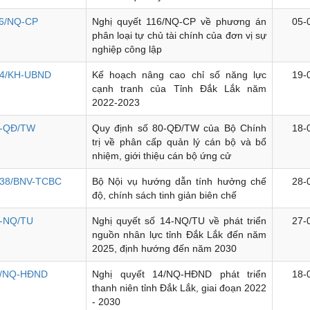
6/NQ-CP
Nghị quyết 116/NQ-CP về phương án
05-
phân loại tự chủ tài chính của đơn vị sự
nghiệp công lập
4/KH-UBND
Kế hoạch nâng cao chỉ số năng lực
19-
cạnh tranh của Tỉnh Đắk Lắk năm
2022-2023
-QĐ/TW
Quy định số 80-QĐ/TW của Bộ Chính
18-
trị về phân cấp quản lý cán bộ và bổ
nhiệm, giới thiệu cán bộ ứng cử
38/BNV-TCBC
Bộ Nội vụ hướng dẫn tính hưởng chế
28-
độ, chính sách tinh giản biên chế
-NQ/TU
Nghị quyết số 14-NQ/TU về phát triển
27-
nguồn nhân lực tỉnh Đắk Lắk đến năm
2025, định hướng đến năm 2030
4/NQ-HĐND
Nghị quyết 14/NQ-HĐND phát triển
18-
thanh niên tỉnh Đắk Lắk, giai đoạn 2022
- 2030