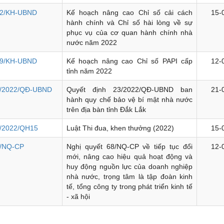
2/KH-UBND
Kế hoạch nâng cao Chỉ số cải cách
15-
hành chính và Chỉ số hài lòng về sự
phục vụ của cơ quan hành chính nhà
nước năm 2022
9/KH-UBND
Kế hoạch nâng cao Chỉ số PAPI cấp
12-
tỉnh năm 2022
/2022/QĐ-UBND
Quyết định 23/2022/QĐ-UBND ban
21-
hành quy chế bảo vệ bí mật nhà nước
trên địa bàn tỉnh Đắk Lắk
/2022/QH15
Luật Thi đua, khen thưởng (2022)
15-
/NQ-CP
Nghị quyết 68/NQ-CP về tiếp tục đổi
12-
mới, nâng cao hiệu quả hoạt động và
huy động nguồn lực của doanh nghiệp
nhà nước, trọng tâm là tập đoàn kinh
tế, tổng công ty trong phát triển kinh tế
- xã hội