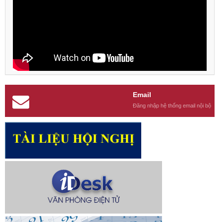
Email
Đăng nhập hệ thống email nội bộ