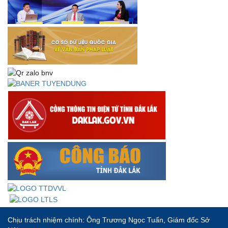
Thư chúc mừng của Bộ trưởng Bộ Nội vụ nhân dịp kỷ
niệm 78 năm Ngày thành lập Bộ Nội vụ, Ngày truyền
thống ngành Tổ chức nhà nước (28/8/1945-28/8/2023)
Thông báo về việc đăng tải Bộ câu hỏi và gợi ý trả lời Hội
thi dân vận khéo năm 2023
Chịu trách nhiệm chính: Ông Trương Ngọc Tuấn, Giám đốc Sở