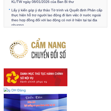
KL/TW ngày 08/01/2026 của Ban Bí thư
Lấy ý kiến góp ý dự thảo Tờ trình và Quyết định Phân cấp
thực hiện hỗ trợ người lao động đi làm việc ở nước ngoài
theo hợp đồng đối với lao động có nơi ở hiện tại tại địa
phương
Về việc lấy ý kiến góp ý Dự thảo Quyết định phân cấp thực
hiện quy định về người lao động nước ngoài làm việc trên
địa bàn tỉnh Đắk Lắk theo trình tự, thủ tục rút gọn trong
xây dựng, ban hành văn bản quy phạm pháp luật
Góp ý dự thảo Thông tư quy định nghiệp vụ lưu trữ tài liệu
lưu trữ số:
DANH SÁCH HỒ SƠ CÁN BỘ ĐI B TỈNH ĐĂK LẮK -
Lấy ý kiến dự thảo Quyết định quy phạm pháp luật quy
định về thành lập, tổ chức và hoạt động của tổ chức phối
hợp liên ngành
Thông báo về việc tải biểu mẫu báo cáo kết quả 06 năm
thực hiện Nghị quyết số 18-NQ/TW và Nghị quyết số 19-
NQ/TW