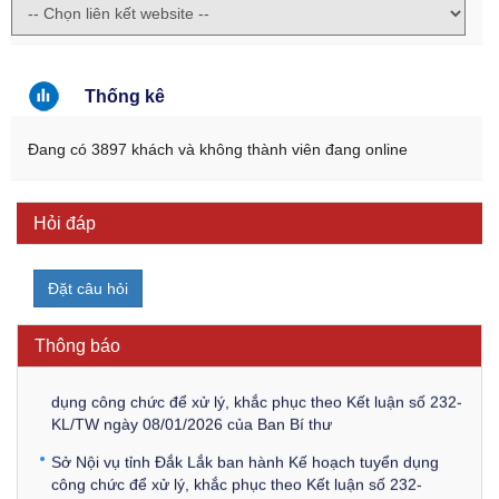
Thống kê
Đang có 3897 khách và không thành viên đang online
Hỏi đáp
Kế hoạch Kiểm tra, sát hạch để tiếp nhận vào làm công
chức tỉnh Đắk Lắk năm 2026
Đặt câu hỏi
Thông báo Về việc triệu tập thí sinh tham gia thi tuyển
công chức để xử lý, khắc phục theo Kết luận số 232-
KL/TW ngày 08/01/2026 của Ban Bí thư
Thông báo
Thông báo Về việc đăng tải các văn bản ôn tập kỳ tuyển
dụng công chức để xử lý, khắc phục theo Kết luận số 232-
KL/TW ngày 08/01/2026 của Ban Bí thư
Sở Nội vụ tỉnh Đắk Lắk ban hành Kế hoạch tuyển dụng
công chức để xử lý, khắc phục theo Kết luận số 232-