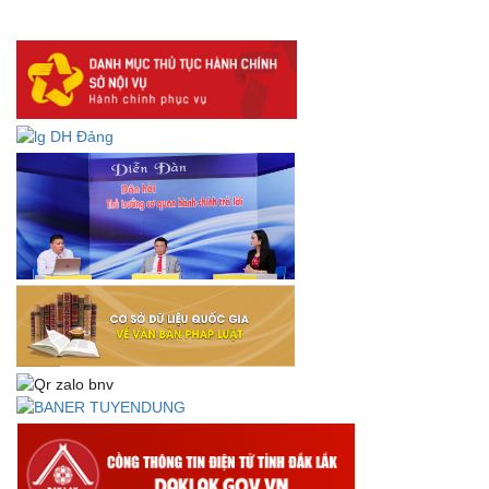
DANH SÁCH HỒ SƠ CÁN BỘ ĐI B TỈNH ĐĂK LẮK -
Lấy ý kiến dự thảo Quyết định quy phạm pháp luật quy
định về thành lập, tổ chức và hoạt động của tổ chức phối
hợp liên ngành
Thông báo về việc tải biểu mẫu báo cáo kết quả 06 năm
thực hiện Nghị quyết số 18-NQ/TW và Nghị quyết số 19-
NQ/TW
Thư chúc mừng của Bộ trưởng Bộ Nội vụ nhân dịp kỷ
niệm 78 năm Ngày thành lập Bộ Nội vụ, Ngày truyền
thống ngành Tổ chức nhà nước (28/8/1945-28/8/2023)
Thông báo về việc đăng tải Bộ câu hỏi và gợi ý trả lời Hội
thi dân vận khéo năm 2023