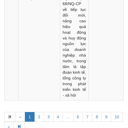
68/NQ-CP
về tiếp tục
đổi mới,
nâng cao
hiệu quả
hoạt động
và huy động
nguồn lực
của doanh
nghiệp nhà
nước, trọng
tâm là tập
đoàn kinh tế,
tổng công ty
trong phát
triển kinh tế
- xã hội
Kế hoạch Kiểm tra, sát hạch để tiếp nhận vào làm công
«
1
2
3
4
...
6
7
8
9
10
chức tỉnh Đắk Lắk năm 2026
»