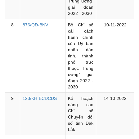
Trung ương”
giai đoạn
2022 - 2030
8
876/QĐ-BNV
Bộ Chỉ số
10-11-2022
cải cách
hành chính
của Uỷ ban
nhân dân
tỉnh, thành
phố trực
thuộc Trung
ương” giai
đoạn 2022 -
2030
9
123/KH-BCĐCĐS
Kế hoạch
14-10-2022
nâng cao
Chỉ số
Chuyển đổi
số tỉnh Đắk
Lắk