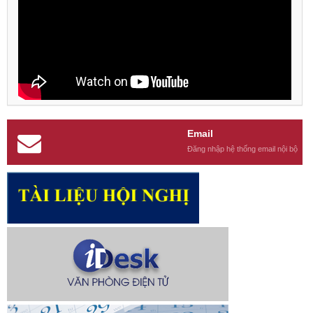
Email
Đăng nhập hệ thống email nội bộ