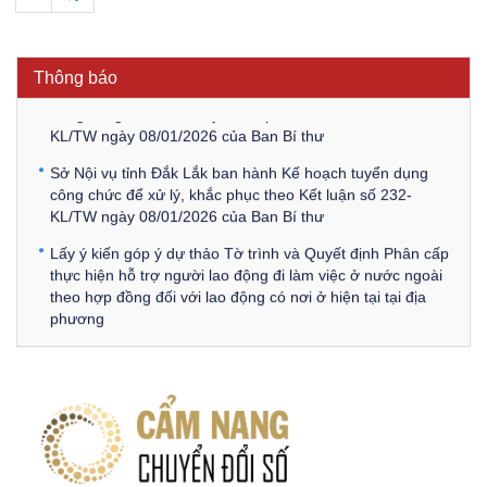
Thông báo Về việc triệu tập thí sinh tham gia thi tuyển
công chức để xử lý, khắc phục theo Kết luận số 232-
KL/TW ngày 08/01/2026 của Ban Bí thư
Thông báo
Thông báo Về việc đăng tải các văn bản ôn tập kỳ tuyển
dụng công chức để xử lý, khắc phục theo Kết luận số 232-
KL/TW ngày 08/01/2026 của Ban Bí thư
Sở Nội vụ tỉnh Đắk Lắk ban hành Kế hoạch tuyển dụng
công chức để xử lý, khắc phục theo Kết luận số 232-
KL/TW ngày 08/01/2026 của Ban Bí thư
Lấy ý kiến góp ý dự thảo Tờ trình và Quyết định Phân cấp
thực hiện hỗ trợ người lao động đi làm việc ở nước ngoài
theo hợp đồng đối với lao động có nơi ở hiện tại tại địa
phương
Về việc lấy ý kiến góp ý Dự thảo Quyết định phân cấp thực
hiện quy định về người lao động nước ngoài làm việc trên
địa bàn tỉnh Đắk Lắk theo trình tự, thủ tục rút gọn trong
xây dựng, ban hành văn bản quy phạm pháp luật
Góp ý dự thảo Thông tư quy định nghiệp vụ lưu trữ tài liệu
lưu trữ số: