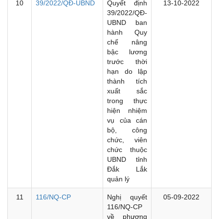
10
39/2022/QĐ-UBND
Quyết định
13-10-2022
39/2022/QĐ-
UBND ban
hành Quy
chế nâng
bậc lương
trước thời
hạn do lập
thành tích
xuất sắc
trong thực
hiện nhiệm
vụ của cán
bộ, công
chức, viên
chức thuộc
UBND tỉnh
Đắk Lắk
quản lý
11
116/NQ-CP
Nghị quyết
05-09-2022
116/NQ-CP
về phương