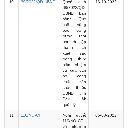
10
39/2022/QĐ-UBND
Quyết định
13-10-2022
39/2022/QĐ-
UBND ban
hành Quy
chế nâng
bậc lương
trước thời
hạn do lập
thành tích
xuất sắc
trong thực
hiện nhiệm
vụ của cán
bộ, công
chức, viên
chức thuộc
UBND tỉnh
Đắk Lắk
quản lý
11
116/NQ-CP
Nghị quyết
05-09-2022
116/NQ-CP
về phương