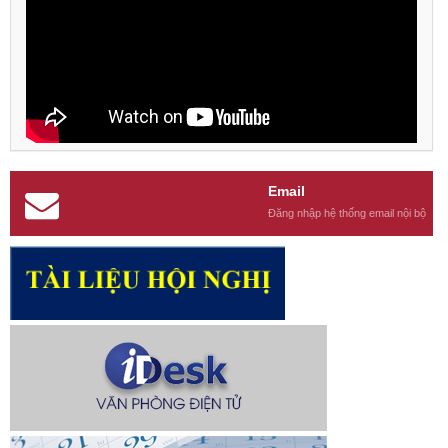
Email
Đăng nhập hệ thống email nội bộ