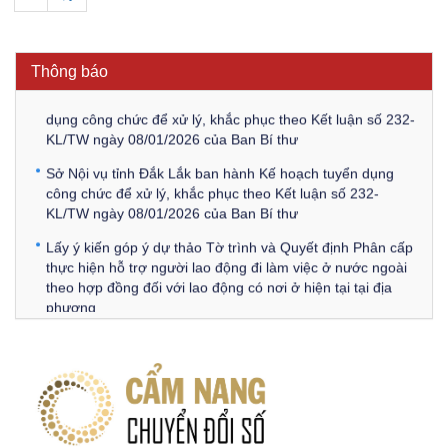
Thông báo Về việc triệu tập thí sinh tham gia thi tuyển
công chức để xử lý, khắc phục theo Kết luận số 232-
KL/TW ngày 08/01/2026 của Ban Bí thư
Thông báo
Thông báo Về việc đăng tải các văn bản ôn tập kỳ tuyển
dụng công chức để xử lý, khắc phục theo Kết luận số 232-
KL/TW ngày 08/01/2026 của Ban Bí thư
Sở Nội vụ tỉnh Đắk Lắk ban hành Kế hoạch tuyển dụng
công chức để xử lý, khắc phục theo Kết luận số 232-
KL/TW ngày 08/01/2026 của Ban Bí thư
Lấy ý kiến góp ý dự thảo Tờ trình và Quyết định Phân cấp
thực hiện hỗ trợ người lao động đi làm việc ở nước ngoài
theo hợp đồng đối với lao động có nơi ở hiện tại tại địa
phương
Về việc lấy ý kiến góp ý Dự thảo Quyết định phân cấp thực
hiện quy định về người lao động nước ngoài làm việc trên
địa bàn tỉnh Đắk Lắk theo trình tự, thủ tục rút gọn trong
xây dựng, ban hành văn bản quy phạm pháp luật
Góp ý dự thảo Thông tư quy định nghiệp vụ lưu trữ tài liệu
lưu trữ số: