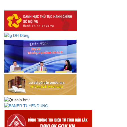
DANH SÁCH HỒ SƠ CÁN BỘ ĐI B TỈNH ĐĂK LẮK -
Lấy ý kiến dự thảo Quyết định quy phạm pháp luật quy
định về thành lập, tổ chức và hoạt động của tổ chức phối
hợp liên ngành
Thông báo về việc tải biểu mẫu báo cáo kết quả 06 năm
thực hiện Nghị quyết số 18-NQ/TW và Nghị quyết số 19-
NQ/TW
Thư chúc mừng của Bộ trưởng Bộ Nội vụ nhân dịp kỷ
niệm 78 năm Ngày thành lập Bộ Nội vụ, Ngày truyền
thống ngành Tổ chức nhà nước (28/8/1945-28/8/2023)
Thông báo về việc đăng tải Bộ câu hỏi và gợi ý trả lời Hội
thi dân vận khéo năm 2023