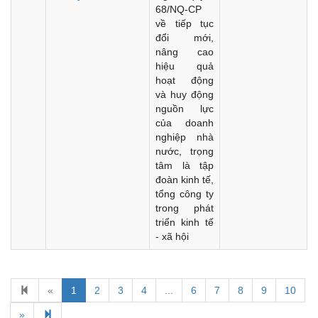
68/NQ-CP
về tiếp tục
đổi mới,
nâng cao
hiệu quả
hoạt động
và huy động
nguồn lực
của doanh
nghiệp nhà
nước, trọng
tâm là tập
đoàn kinh tế,
tổng công ty
trong phát
triển kinh tế
- xã hội
«
1
2
3
4
...
6
7
8
9
10
Kế hoạch Kiểm tra, sát hạch để tiếp nhận vào làm công
chức tỉnh Đắk Lắk năm 2026
»