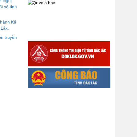
n Nghị
Góp ý dự thảo Thông tư quy định
i số tỉnh
nghiệp vụ lưu trữ tài liệu lưu trữ số:
 hành Kế
DANH SÁCH HỒ SƠ CÁN BỘ ĐI B
 Lắk.
TỈNH ĐĂK LẮK -
n truyền
Lấy ý kiến dự thảo Quyết định quy
phạm pháp luật quy định về thành
lập, tổ chức và hoạt động của tổ
chức phối hợp liên ngành
Thông báo về việc tải biểu mẫu
báo cáo kết quả 06 năm thực hiện
Nghị quyết số 18-NQ/TW và Nghị
quyết số 19-NQ/TW
Thư chúc mừng của Bộ trưởng Bộ
Nội vụ nhân dịp kỷ niệm 78 năm
Ngày thành lập Bộ Nội vụ, Ngày
truyền thống ngành Tổ chức nhà
nước (28/8/1945-28/8/2023)
Thông báo về việc đăng tải Bộ câu