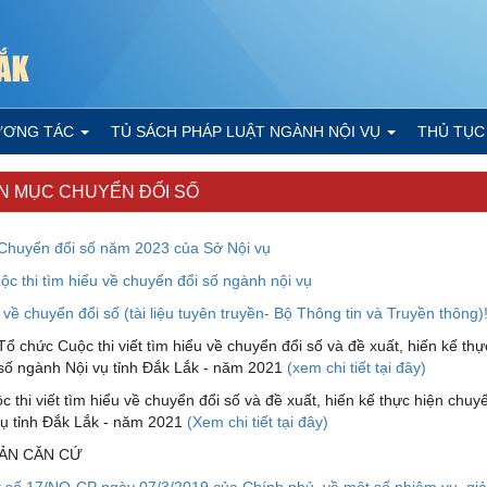
ƯƠNG TÁC
TỦ SÁCH PHÁP LUẬT NGÀNH NỘI VỤ
THỦ TỤC
 MỤC CHUYỂN ĐỔI SỐ
 Chuyển đổi số năm 2023 của Sở Nội vụ
ộc thi tìm hiểu về chuyển đổi số ngành nội vụ
về chuyển đổi số (tài liệu tuyên truyền- Bộ Thông tin và Truyền thông)
Tổ chức Cuộc thi viết tìm hiểu về chuyển đổi số và đề xuất, hiến kế thự
số ngành Nội vụ tỉnh Đắk Lắk - năm 2021
(xem chi tiết tại đây)
c thi viết tìm hiểu về chuyển đổi số và đề xuất, hiến kế thực hiện chuy
ụ tỉnh Đắk Lắk - năm 2021
(Xem chi tiết tại đây)
ẢN CĂN CỨ