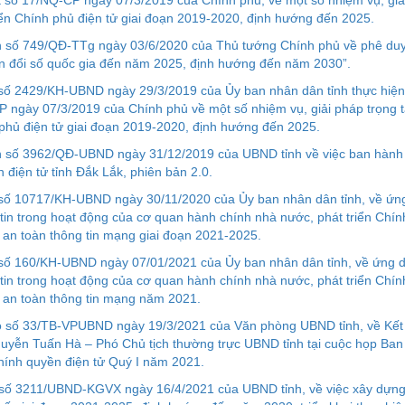
t số 17/NQ-CP ngày 07/3/2019 của Chính phủ, về một số nhiệm vụ, giả
iển Chính phủ điện tử giai đoạn 2019-2020, định hướng đến 2025.
nh số 749/QĐ-TTg ngày 03/6/2020 của Thủ tướng Chính phủ về phê du
n đổi số quốc gia đến năm 2025, định hướng đến năm 2030”.
số 2429/KH-UBND ngày 29/3/2019 của Ủy ban nhân dân tỉnh thực hiện
 ngày 07/3/2019 của Chính phủ về một số nhiệm vụ, giải pháp trọng 
 phủ điện tử giai đoạn 2019-2020, định hướng đến 2025.
h số 3962/QĐ-UBND ngày 31/12/2019 của UBND tỉnh về việc ban hành 
 điện tử tỉnh Đắk Lắk, phiên bản 2.0.
 số 10717/KH-UBND ngày 30/11/2020 của Ủy ban nhân dân tỉnh, về ứn
tin trong hoạt động của cơ quan hành chính nhà nước, phát triển Chí
an toàn thông tin mạng giai đoạn 2021-2025.
 số 160/KH-UBND ngày 07/01/2021 của Ủy ban nhân dân tỉnh, về ứng 
tin trong hoạt động của cơ quan hành chính nhà nước, phát triển Chí
 an toàn thông tin mạng năm 2021.
o số 33/TB-VPUBND ngày 19/3/2021 của Văn phòng UBND tỉnh, về Kết
uyễn Tuấn Hà – Phó Chủ tịch thường trực UBND tỉnh tại cuộc họp Ban
ính quyền điện tử Quý I năm 2021.
 số 3211/UBND-KGVX ngày 16/4/2021 của UBND tỉnh, về việc xây dựn