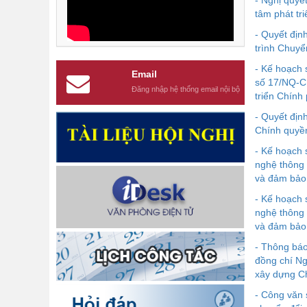
- Nghị quyế
tâm phát tr
- Quyết đị
trình Chuyể
- Kế hoạch 
Email
số 17/NQ-CP
Đăng nhập hệ thống email nội bộ
triển Chính
- Quyết địn
Chính quyền
- Kế hoạch
nghệ thông 
và đảm bảo 
- Kế hoạch
nghệ thông 
và đảm bảo
- Thông bá
đồng chí Ng
xây dựng Ch
- Công văn