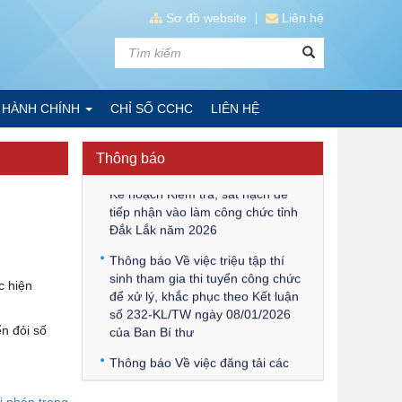
Sơ đồ website
Liên hệ
 HÀNH CHÍNH
CHỈ SỐ CCHC
LIÊN HỆ
Thông báo
Kế hoạch Kiểm tra, sát hạch để
tiếp nhận vào làm công chức tỉnh
Đắk Lắk năm 2026
Thông báo Về việc triệu tập thí
!
sinh tham gia thi tuyển công chức
c hiện
để xử lý, khắc phục theo Kết luận
số 232-KL/TW ngày 08/01/2026
của Ban Bí thư
ển đỏi số
Thông báo Về việc đăng tải các
văn bản ôn tập kỳ tuyển dụng công
chức để xử lý, khắc phục theo Kết