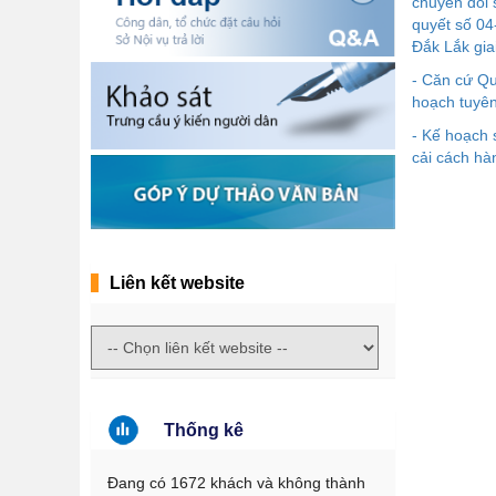
chuyển đổi 
quyết số 04
Đắk Lắk gi
- Căn cứ Q
hoạch tuyên
- Kế hoạch 
cải cách hà
Liên kết website
Thống kê
Đang có 1672 khách và không thành