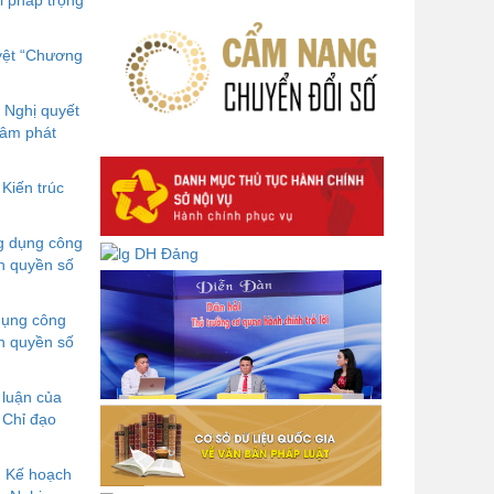
i pháp trọng
luận số 232-KL/TW ngày
08/01/2026 của Ban Bí thư
yệt “Chương
Sở Nội vụ tỉnh Đắk Lắk ban hành
Kế hoạch tuyển dụng công chức
 Nghị quyết
để xử lý, khắc phục theo Kết luận
tâm phát
số 232-KL/TW ngày 08/01/2026
của Ban Bí thư
Kiến trúc
Lấy ý kiến góp ý dự thảo Tờ trình
và Quyết định Phân cấp thực hiện
hỗ trợ người lao động đi làm việc ở
g dụng công
nước ngoài theo hợp đồng đối với
nh quyền số
lao động có nơi ở hiện tại tại địa
phương
dụng công
nh quyền số
Về việc lấy ý kiến góp ý Dự thảo
Quyết định phân cấp thực hiện quy
định về người lao động nước ngoài
 luận của
làm việc trên địa bàn tỉnh Đắk Lắk
 Chỉ đạo
theo trình tự, thủ tục rút gọn trong
xây dựng, ban hành văn bản quy
g Kế hoạch
phạm pháp luật