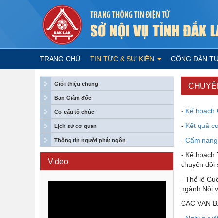
TRANG CHỦ
TIN TỨC & SỰ KIỆN
CÔNG DÂN T
Giới thiệu chung
CHUYÊN
Ban Giám đốc
- Kế hoạch
Cơ cấu tổ chức
-
Kết quả cu
Lịch sử cơ quan
- Cẩm nang 
Thông tin người phát ngôn
- Kế hoạch 
Video
chuyển đỏi 
- Thể lệ Cuộ
ngành Nội v
CÁC VĂN B